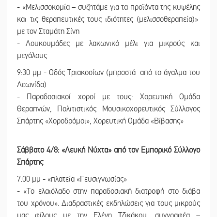
- «Μελισσοκομία – συζητάμε για τα προϊόντα της κυψέλης
και τις θεραπευτικές τους ιδιότητες (μελισσοθεραπεία)»
με τον Σταμάτη Σίνη
- Λουκουμάδες με λακωνικό μέλι για μικρούς και
μεγάλους
9:30 μμ - Οδός Τριακοσίων (μπροστά από το άγαλμα του
Λεωνίδα)
- Παραδοσιακοί χοροί με τους: Χορευτική Ομάδα
Θεραπνών, Πολιτιστικός Μουσικοχορευτικός Σύλλογος
Σπάρτης «Χοροδρόμοι», Χορευτική Ομάδα «Βίβασης»
Σάββατο 4/8: «Λευκή Νύχτα» από τον Εμπορικό Σύλλογο
Σπάρτης
7:00 μμ - «πλατεία «Γευσιγνωσίας»
- «Το ελαιόλαδο στην παραδοσιακή διατροφή στο διάβα
του χρόνου». Διαδραστικές εκδηλώσεις για τους μικρούς
μας φίλους με την Ελένη Τζικάκου, συγγραφέα –