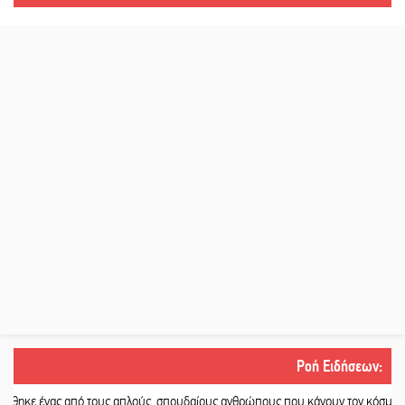
Ροή Ειδήσεων
:
από τους απλούς, σπουδαίους ανθρώπους που κάνουν τον κόσμο λίγο πιο ανθ