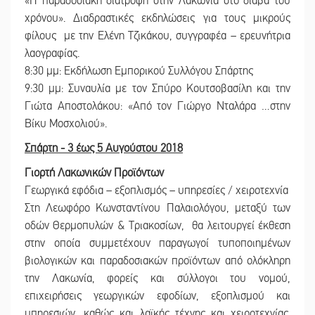
«Η παραδοσιακή διατροφή στην Λακωνία στο διάβα του
χρόνου». Διαδραστικές εκδηλώσεις για τους μικρούς
φίλους με την Ελένη Τζικάκου, συγγραφέα – ερευνήτρια
λαογραφίας.
8:30 μμ: Εκδήλωση Εμπορικού Συλλόγου Σπάρτης
9:30 μμ: Συναυλία με τον Σπύρο Κουτσοβασίλη και την
Γιώτα Αποστολάκου: «Από τον Γιώργο Νταλάρα …στην
Βίκυ Μοσχολιού».
Σπάρτη - 3 έως 5 Αυγούστου 2018
Γιορτή Λακωνικών Προϊόντων
Γεωργικά εφόδια – εξοπλισμός – υπηρεσίες / χειροτεχνία
Στη Λεωφόρο Κωνσταντίνου Παλαιολόγου, μεταξύ των
οδών Θερμοπυλών & Τριακοσίων, θα λειτουργεί έκθεση
στην οποία συμμετέχουν παραγωγοί τυποποιημένων
βιολογικών και παραδοσιακών προϊόντων από ολόκληρη
την Λακωνία, φορείς και σύλλογοι του νομού,
επιχειρήσεις γεωργικών εφοδίων, εξοπλισμού και
υπηρεσιών, καθώς και λαϊκής τέχνης και χειροτεχνίας.