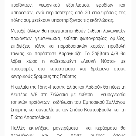
προϊόντων, γεωργικού εξοπλισμού, εφοδίων και
υπηρεσιών, ενώ περισσότερες από 30 επιχειρήσεις της
πόλης συμμετέχουν υποστηρίζοντας τις εκδηλώσεις.
Μεταξύ άλλων θα πραγματοποιηθούν έκθεση λακωνικών
προϊόντων, γευσιγνωσία, έκθεση φωτογραφίας, ομιλίες,
επιδείξεις πάλης και παραδοσιακών χορών, προβολή
ταινίας και παράσταση Καραγκιόζη. Το Σάββατο 4/8 θα
λάβει χώρα η καθιερωμένη «Λευκή Νύχτα» με
προσφορές στα καταστήματα και δρώμενα στους
κεντρικούς δρόμους της Σπάρτης.
Η αυλαία της 15ης «Γιορτής Ελιάς και Λαδιού» θα πέσει τη
Δευτέρα 6/8 στη Σελλασία με έκθεση - γευσιγνωσία
τοπικών προϊόντων, εκδήλωση του Εμπορικού Συλλόγου
Σπάρτης και συναυλία με τον Σπύρο Κουτσοβασίλη και τη
Γιώτα Αποστολάκου.
Πολλές εκπλήξεις, μαγειρέματα και κεράσματα θα
περιμένουν και τις πέντε ημέρες όσους