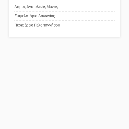
Δήμος Ανατολικής Μάνης
Το δικό σας σχόλιο: Παράδειγμα
κοινωνικής αναισθησίας
Επιμελητήριο Λακωνίας
Περιφέρεια Πελοποννήσου
Πού βρίσκεται το ιστορικό
κέντρο της Σπάρτης;