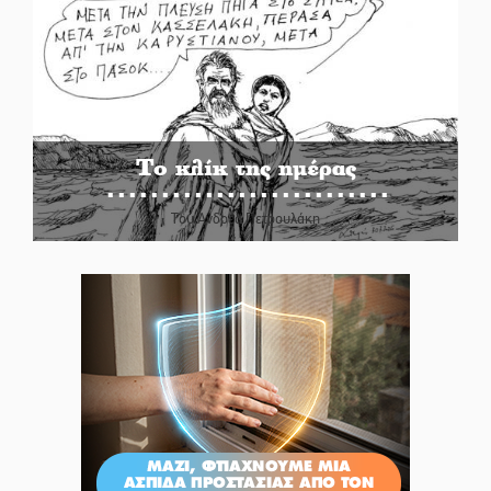
Το κλίκ της ημέρας
Του Ανδρέα Πετρουλάκη