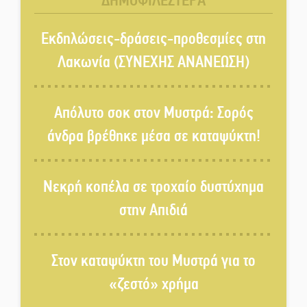
ΔΗΜΟΦΙΛΕΣΤΕΡΑ
«Κλειστά» ανοιχτά προαύλια
στον Δ. Σπάρτης;
Εκδηλώσεις-δράσεις-προθεσμίες στη
Λακωνία (ΣΥΝΕΧΗΣ ΑΝΑΝΕΩΣΗ)
Δεκαπενταύγουστος στην
Πετρίνα: Αντάμωμα με μουσική,
Απόλυτο σοκ στον Μυστρά: Σορός
χορό και παράδοση
άνδρα βρέθηκε μέσα σε καταψύκτη!
Σωτήρια επέμβαση για ναυτικό
ανοιχτά του Γυθείου
Νεκρή κοπέλα σε τροχαίο δυστύχημα
στην Απιδιά
Αποστολή εξετελέσθη στην
Ταϊβάν: Στη βάση τους τα
παγκόσμια Σπαρτιατόπουλα
Στον καταψύκτη του Μυστρά για το
«ζεστό» χρήμα
«Ρίζες και Ρεύματα» στο
Ξηροκάμπι με Ίκαρη και