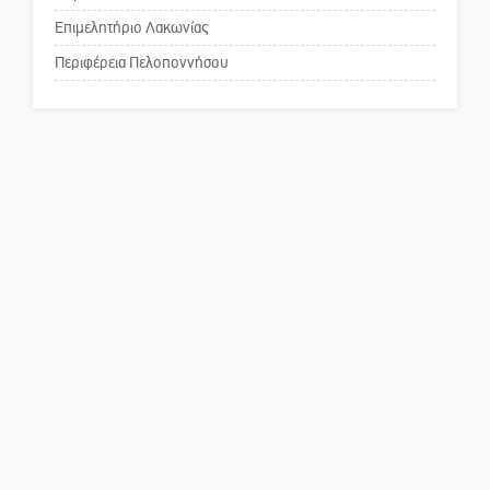
Πού βρίσκεται το ιστορικό
κέντρο της Σπάρτης;
Επιμελητήριο Λακωνίας
Περιφέρεια Πελοποννήσου
Το δικό σας σχόλιο: Ρύποι