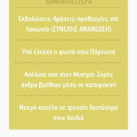
ΔΗΜΟΦΙΛΕΣΤΕΡΑ
Αυθεντικό γλέντι με «Γιορτή
Βραστού» στη Σοχά
Εκδηλώσεις-δράσεις-προθεσμίες στη
Λακωνία (ΣΥΝΕΧΗΣ ΑΝΑΝΕΩΣΗ)
Το τελεφερίκ της Μονεμβασιάς
στο τραπέζι του δημόσιου
Υπό έλεγχο η φωτιά στον Πάρνωνα
διαλόγου
Πολιτισμός και παράδοση δίνουν
Απόλυτο σοκ στον Μυστρά: Σορός
ραντεβού στην Αγόριανη
άνδρα βρέθηκε μέσα σε καταψύκτη!
Η Σοχά ετοιμάζεται για ένα
Νεκρή κοπέλα σε τροχαίο δυστύχημα
δυναμικό καλοκαιρινό party
στην Απιδιά
Διακοπή μαθημάτων στο