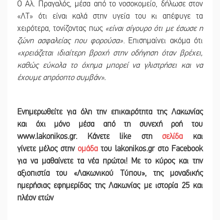
Ο Αλ. Πραγαλός, μέσα από το νοσοκομείο, δήλωσε στον
«ΛΤ» ότι είναι καλά στην υγεία του κι απέφυγε τα
χειρότερα, τονίζοντας πως
«είναι σίγουρο ότι με έσωσε η
ζώνη ασφαλείας που φορούσα»
. Επισημαίνει ακόμα ότι
«χρειάζεται ιδιαίτερη βροχή στην οδήγηση όταν βρέχει,
καθώς εύκολα το όχημα μπορεί να γλιστρήσει και να
έχουμε απρόοπτο συμβάν».
Ε
νημερωθείτε για όλη την επικαιρότητα της Λακωνίας
και
όχι μόνο μέσα από τη συνεχή ροή του
www.lakonikos.gr. Κάνετε like στη
σελίδα
και
γίνετε
μέλος στην
ομάδα
του lakonikos.gr στο Facebook
για να μαθαίνετε τα νέα πρώτοι! Με το κύρος και την
αξιοπιστία του «Λακωνικού Τύπου
»
,
της μοναδικής
ημερήσιας εφημερίδας της Λακωνίας με ιστορία 25 και
πλέον ετών