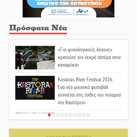
Πρόσφατα Νέα
«Για ψυχολογικούς λόγους»
κρατούσε τον νεκρό πατέρα στον
καταψύκτη
Kastoras River Festival 2026:
Ένα νέο μουσικό φεστιβάλ
γεννιέται στις όχθες του ποταμού
στο Καστόρειο
Τα ζάρια παίρνουν «φωτιά» στην
Άρνα: Στήνεται το 3ο Τουρνουά
Τάβλι