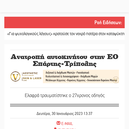
Ροή Ειδήσεων
:
 ψυχολογικούς λόγους» κρατούσε τον νεκρό πατέρα στον καταψύκτη
||
Kastor
Ανατροπή αυτοκινήτου στην ΕΟ
Σπάρτης-Τρίπολης
Ελαφρά τραυματίστηκε ο 27χρονος οδηγός
Δευτέρα, 30 Ιανουάριος 2023 13:37
E-MAIL