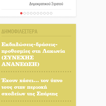
Δημοκρατικού Στρατού
«Στέγνωσε» από νερό πάνω
από μήνα ο Πύρριχος
ΔΗΜΟΦΙΛΕΣΤΕΡΑ
Άγρυπνος φρουρός 2
δεκαετιών το Πυροφυλάκιο
Εκδηλώσεις-δράσεις-
στις Αιγιές
προθεσμίες στη Λακωνία
(ΣΥΝΕΧΗΣ
ΔΥΠΑ: Επιπλέον 8.000
επιδοτούμενες θέσεις στο
ΑΝΑΝΕΩΣΗ)
πρόγραμμα απασχόλησης
ανέργων 55 ετών και άνω
Έχουν χάσει... τον ύπνο
Μισθός: Το στοίχημα των
τους στην περιοχή
1.500 ευρώ
σχολείων της Σπάρτης