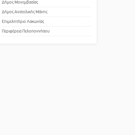
παλαιό Πρωτοδικείο
Δήμος Μονεμβασίας
αναισθησίας
Σπάρτης
Δήμος Ανατολικής Μάνης
Πού βρίσκεται το ιστορικό
Επιμελητήριο Λακωνίας
κέντρο της Σπάρτης;
Περιφέρεια Πελοποννήσου
Το δικό σας σχόλιο: Ρύποι