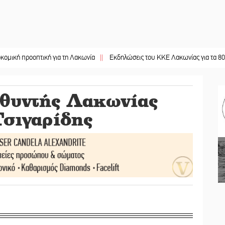
πτική για τη Λακωνία
||
Εκδηλώσεις του ΚΚΕ Λακωνίας για τα 80 χρόνια από
υθυντής Λακωνίας
Τσιγαρίδης