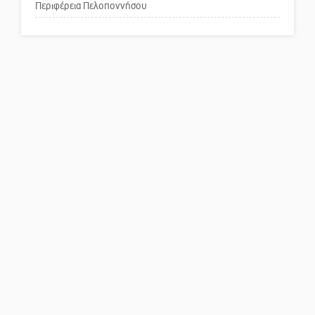
Περιφέρεια Πελοποννήσου
Πού βρίσκεται το ιστορικό
κέντρο της Σπάρτης;