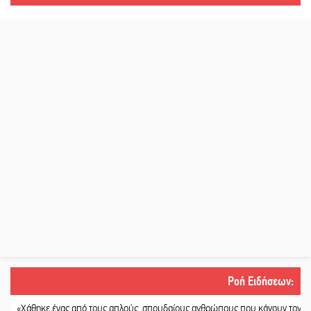
Ροή Ειδήσεων
:
κε ένας από τους απλούς, σπουδαίους ανθρώπους που κάνουν τον κόσμο λίγο