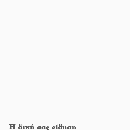
κίνδυνος φωτιάς σε όλη τη
Λακωνία
Εβδομάδα Ομογενών:
Κερδισμένη ουσία ή
επικοινωνιακές εντυπώσεις;
Ελεύθερος ο 55χρονος για την
υπόθεση του Μυστρά
Εκδηλώσεις-δράσεις-
προθεσμίες στη Λακωνία
(ΣΥΝΕΧΗΣ ΑΝΑΝΕΩΣΗ)
Ποδοσφαιρικό αντάμωμα για
τους Κοκκινοραχίτες
Η δική σας είδηση