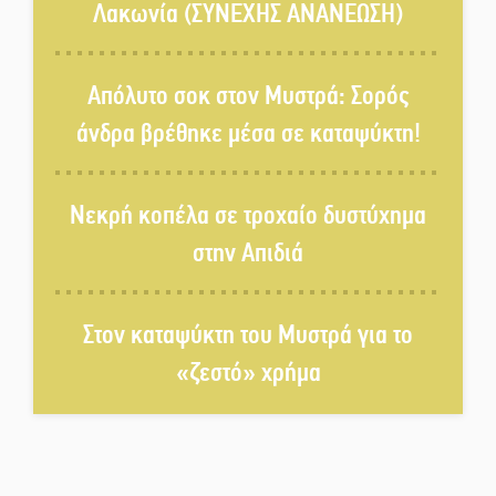
Λακωνία (ΣΥΝΕΧΗΣ ΑΝΑΝΕΩΣΗ)
Δεκαπενταύγουστος στην
Πετρίνα: Αντάμωμα με μουσική,
Απόλυτο σοκ στον Μυστρά: Σορός
χορό και παράδοση
άνδρα βρέθηκε μέσα σε καταψύκτη!
Σωτήρια επέμβαση για ναυτικό
ανοιχτά του Γυθείου
Νεκρή κοπέλα σε τροχαίο δυστύχημα
στην Απιδιά
Αποστολή εξετελέσθη στην
Ταϊβάν: Στη βάση τους τα
παγκόσμια Σπαρτιατόπουλα
Στον καταψύκτη του Μυστρά για το
«ζεστό» χρήμα
«Ρίζες και Ρεύματα» στο
Ξηροκάμπι με Ίκαρη και
Ζερβάκη
Αμετάβλητος στο «τριάρι» ο