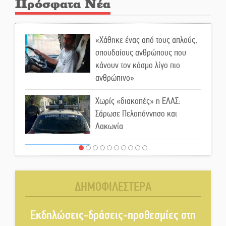
Πρόσφατα Νέα
«Χάθηκε ένας από τους απλούς,
σπουδαίους ανθρώπους που
κάνουν τον κόσμο λίγο πιο
ανθρώπινο»
Χωρίς «διακοπές» η ΕΛΑΣ:
Σάρωσε Πελοπόννησο και
Λακωνία
«Έφυγε» ένας γνήσιος Δάσκαλος
και πρωτοπόρος της Τεχνικής
Εκπαίδευσης στη Λακωνία
ΔΗΜΟΦΙΛΕΣΤΕΡΑ
«Κλειστά» ανοιχτά προαύλια
στον Δ. Σπάρτης;
Εκδηλώσεις-δράσεις-προθεσμίες στη