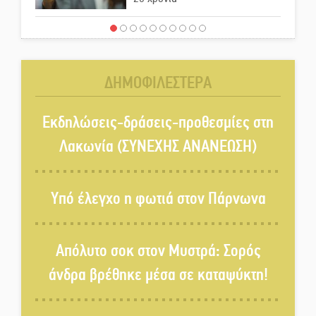
«Για ψυχολογικούς λόγους»
κρατούσε τον νεκρό πατέρα στον
καταψύκτη
ΔΗΜΟΦΙΛΕΣΤΕΡΑ
Kastoras River Festival 2026:
Ένα νέο μουσικό φεστιβάλ
Εκδηλώσεις-δράσεις-προθεσμίες στη
γεννιέται στις όχθες του ποταμού
Λακωνία (ΣΥΝΕΧΗΣ ΑΝΑΝΕΩΣΗ)
στο Καστόρειο
Τα ζάρια παίρνουν «φωτιά» στην
Υπό έλεγχο η φωτιά στον Πάρνωνα
Άρνα: Στήνεται το 3ο Τουρνουά
Τάβλι
Απόλυτο σοκ στον Μυστρά: Σορός
Αυθεντικό γλέντι με «Γιορτή
άνδρα βρέθηκε μέσα σε καταψύκτη!
Βραστού» στη Σοχά