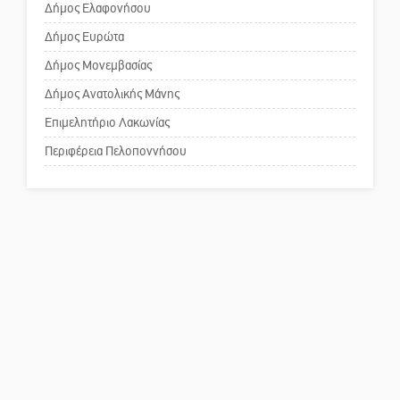
Δήμος Ελαφονήσου
Το δικό σας σχόλιο: Παράδειγμα
κοινωνικής αναισθησίας
Δήμος Ευρώτα
Δήμος Μονεμβασίας
Δήμος Ανατολικής Μάνης
Πού βρίσκεται το ιστορικό
κέντρο της Σπάρτης;
Επιμελητήριο Λακωνίας
Περιφέρεια Πελοποννήσου
Το δικό σας σχόλιο: Ρύποι