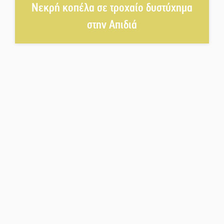
Νεκρή κοπέλα σε τροχαίο δυστύχημα
Το τελεφερίκ της Μονεμβασιάς
στο τραπέζι του δημόσιου
στην Απιδιά
διαλόγου
Πολιτισμός και παράδοση δίνουν
ραντεβού στην Αγόριανη
Η Σοχά ετοιμάζεται για ένα
δυναμικό καλοκαιρινό party
Διακοπή μαθημάτων στο
Ματάλειο Κολυμβητήριο την
εβδομάδα του
Δεκαπενταύγουστου
Από Λιβύη είχαν ξεκινήσει οι