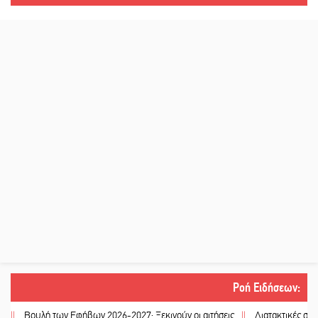
Ροή Ειδήσεων
:
υλή των Εφήβων 2026-2027: Ξεκινούν οι αιτήσεις
||
Διατακτικές σίτισης: Σή