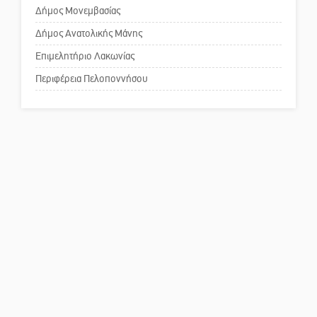
για τη λειτουργία του ΚΑΠΗ
Δήμος Μονεμβασίας
Δήμος Ανατολικής Μάνης
Το δικό σας σχόλιο: Παράδειγμα
κοινωνικής αναισθησίας
Επιμελητήριο Λακωνίας
Περιφέρεια Πελοποννήσου
Πού βρίσκεται το ιστορικό
κέντρο της Σπάρτης;