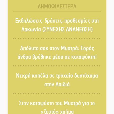
Εκπαίδευσης στη Λακωνία
ΔΗΜΟΦΙΛΕΣΤΕΡΑ
«Κλειστά» ανοιχτά προαύλια
στον Δ. Σπάρτης;
Εκδηλώσεις-δράσεις-προθεσμίες στη
Λακωνία (ΣΥΝΕΧΗΣ ΑΝΑΝΕΩΣΗ)
Δεκαπενταύγουστος στην
Πετρίνα: Αντάμωμα με μουσική,
Απόλυτο σοκ στον Μυστρά: Σορός
χορό και παράδοση
άνδρα βρέθηκε μέσα σε καταψύκτη!
Σωτήρια επέμβαση για ναυτικό
ανοιχτά του Γυθείου
Νεκρή κοπέλα σε τροχαίο δυστύχημα
στην Απιδιά
Αποστολή εξετελέσθη στην
Ταϊβάν: Στη βάση τους τα
παγκόσμια Σπαρτιατόπουλα
Στον καταψύκτη του Μυστρά για το
«ζεστό» χρήμα
«Ρίζες και Ρεύματα» στο