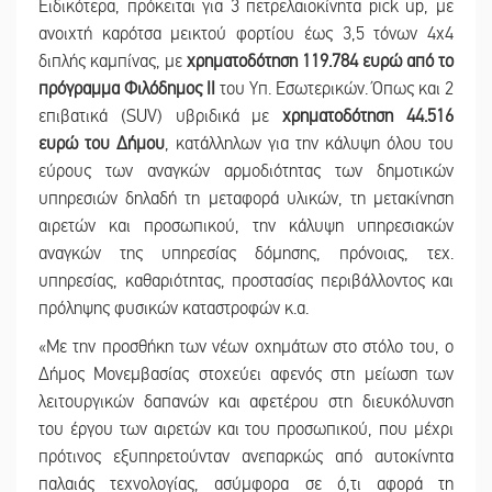
Ειδικότερα, πρόκειται για 3 πετρελαιοκίνητα pick up, με
ανοιχτή καρότσα μεικτού φορτίου έως 3,5 τόνων 4x4
διπλής καμπίνας, με
χρηματοδότηση 119.784 ευρώ από το
πρόγραμμα Φιλόδημος ΙΙ
του Υπ. Εσωτερικών. Όπως και 2
επιβατικά (SUV) υβριδικά με
χρηματοδότηση 44.516
ευρώ του Δήμου
, κατάλληλων για την κάλυψη όλου του
εύρους των αναγκών αρμοδιότητας των δημοτικών
υπηρεσιών δηλαδή τη μεταφορά υλικών, τη μετακίνηση
αιρετών και προσωπικού, την κάλυψη υπηρεσιακών
αναγκών της υπηρεσίας δόμησης, πρόνοιας, τεχ.
υπηρεσίας, καθαριότητας, προστασίας περιβάλλοντος και
πρόληψης φυσικών καταστροφών κ.α.
«Με την προσθήκη των νέων οχημάτων στο στόλο του, ο
Δήμος Μονεμβασίας στοχεύει αφενός στη μείωση των
λειτουργικών δαπανών και αφετέρου στη διευκόλυνση
του έργου των αιρετών και του προσωπικού, που μέχρι
πρότινος εξυπηρετούνταν ανεπαρκώς από αυτοκίνητα
παλαιάς τεχνολογίας, ασύμφορα σε ό,τι αφορά τη