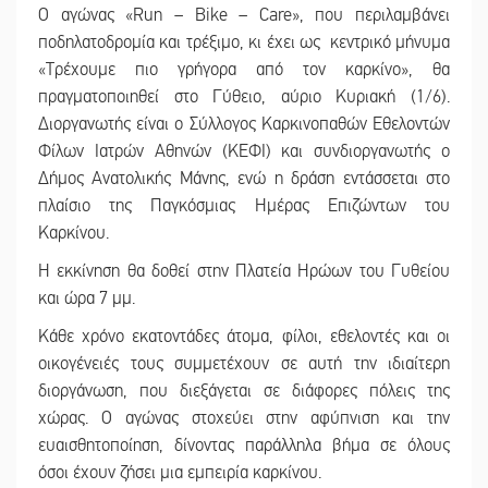
O αγώνας «Run – Bike – Care», που περιλαμβάνει
ποδηλατοδρομία και τρέξιμο, κι έχει ως κεντρικό μήνυμα
«Τρέχουμε πιο γρήγορα από τον καρκίνο», θα
πραγματοποιηθεί στο Γύθειο, αύριο Κυριακή (1/6).
Διοργανωτής είναι ο Σύλλογος Καρκινοπαθών Εθελοντών
Φίλων Ιατρών Αθηνών (ΚΕΦΙ) και συνδιοργανωτής ο
Δήμος Ανατολικής Μάνης, ενώ η δράση εντάσσεται στο
πλαίσιο της Παγκόσμιας Ημέρας Επιζώντων του
Καρκίνου.
Η εκκίνηση θα δοθεί στην Πλατεία Ηρώων του Γυθείου
και ώρα 7 μμ.
Κάθε χρόνο εκατοντάδες άτομα, φίλοι, εθελοντές και οι
οικογένειές τους συμμετέχουν σε αυτή την ιδιαίτερη
διοργάνωση, που διεξάγεται σε διάφορες πόλεις της
χώρας. Ο αγώνας στοχεύει στην αφύπνιση και την
ευαισθητοποίηση, δίνοντας παράλληλα βήμα σε όλους
όσοι έχουν ζήσει μια εμπειρία καρκίνου.