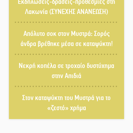
στον Δ. Σπάρτης;
Εκδηλώσεις-δράσεις-προθεσμίες στη
Λακωνία (ΣΥΝΕΧΗΣ ΑΝΑΝΕΩΣΗ)
Δεκαπενταύγουστος στην
Πετρίνα: Αντάμωμα με μουσική,
Απόλυτο σοκ στον Μυστρά: Σορός
χορό και παράδοση
άνδρα βρέθηκε μέσα σε καταψύκτη!
Σωτήρια επέμβαση για ναυτικό
ανοιχτά του Γυθείου
Νεκρή κοπέλα σε τροχαίο δυστύχημα
στην Απιδιά
Αποστολή εξετελέσθη στην
Ταϊβάν: Στη βάση τους τα
παγκόσμια Σπαρτιατόπουλα
Στον καταψύκτη του Μυστρά για το
«ζεστό» χρήμα
«Ρίζες και Ρεύματα» στο
Ξηροκάμπι με Ίκαρη και
Ζερβάκη