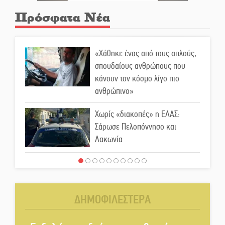
Πρόσφατα Νέα
«Χάθηκε ένας από τους απλούς,
σπουδαίους ανθρώπους που
κάνουν τον κόσμο λίγο πιο
ανθρώπινο»
Χωρίς «διακοπές» η ΕΛΑΣ:
Σάρωσε Πελοπόννησο και
Λακωνία
«Έφυγε» ένας γνήσιος Δάσκαλος
και πρωτοπόρος της Τεχνικής
Εκπαίδευσης στη Λακωνία
ΔΗΜΟΦΙΛΕΣΤΕΡΑ
«Κλειστά» ανοιχτά προαύλια