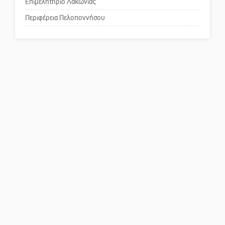
κοινωνικής αναισθησίας
Επιμελητήριο Λακωνίας
Περιφέρεια Πελοποννήσου
Πού βρίσκεται το ιστορικό
κέντρο της Σπάρτης;