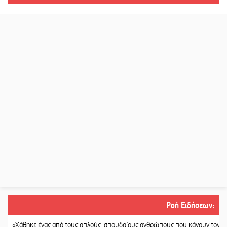
Ροή Ειδήσεων
:
θηκε ένας από τους απλούς, σπουδαίους ανθρώπους που κάνουν τον κόσμο λίγ