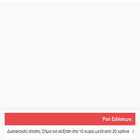
Ροή Ειδήσεων
:
τακτικές σίτισης: Σήμα για αύξηση στα 10 ευρώ μετά από 20 χρόνια
||
«Για ψυχ