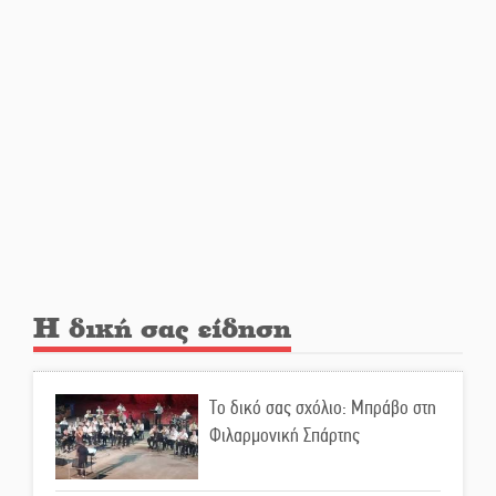
Από Λιβύη είχαν ξεκινήσει οι
μετανάστες που
περισυνελέγησαν στο Ταίναρο
Διακοπή ρεύματος στην Πελλάνα
Λακε-Δαιμονικά: Το κυπαρίσσι
του Μυστρά που φύτρωσε από
μια ξεχασμένη προφητεία
Η δική σας είδηση
Κλήρωσε για τον Αστέρα
Βλαχιώτη στη Γ’ Εθνική
Το δικό σας σχόλιο: Μπράβο στη
Φιλαρμονική Σπάρτης
Οδύνη στην Απιδιά για τον χαμό