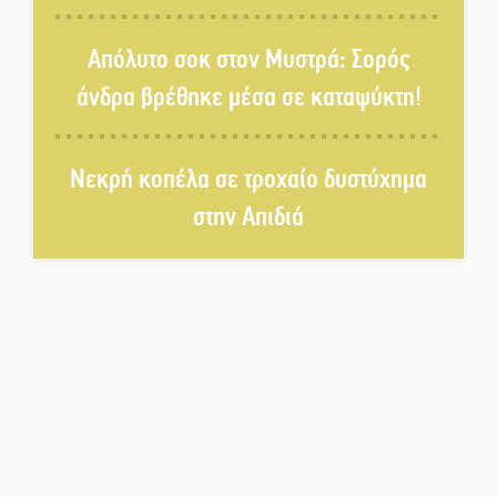
Απόλυτο σοκ στον Μυστρά: Σορός
Το τελεφερίκ της Μονεμβασιάς
άνδρα βρέθηκε μέσα σε καταψύκτη!
στο τραπέζι του δημόσιου
διαλόγου
Νεκρή κοπέλα σε τροχαίο δυστύχημα
Πολιτισμός και παράδοση δίνουν
ραντεβού στην Αγόριανη
στην Απιδιά
Η Σοχά ετοιμάζεται για ένα
δυναμικό καλοκαιρινό party
Διακοπή μαθημάτων στο
Ματάλειο Κολυμβητήριο την
εβδομάδα του
Δεκαπενταύγουστου