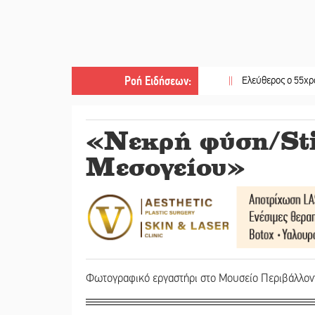
Ροή Ειδήσεων
:
||
Ελεύθερος ο 55χρονος για τ
«Νεκρή φύση/Stil
Μεσογείου»
Φωτογραφικό εργαστήρι στο Μουσείο Περιβάλλον