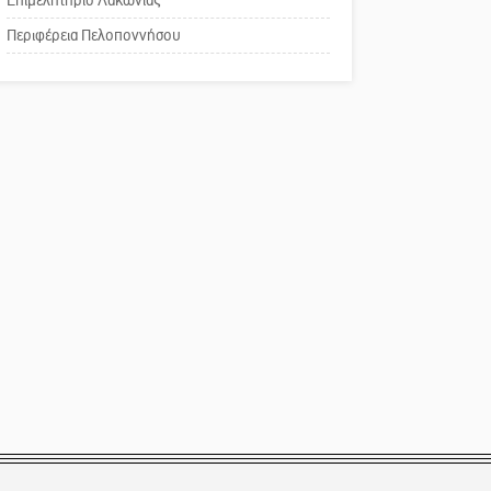
Το δικό σας σχόλιο:
Περιφέρεια Πελοποννήσου
Παράδειγμα κοινωνικής
αναισθησίας
Πού βρίσκεται το ιστορικό
κέντρο της Σπάρτης;