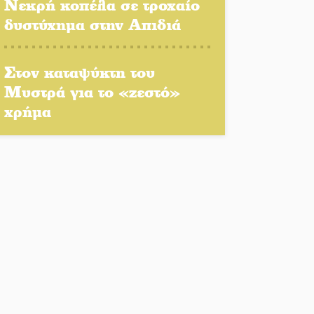
4,2 εκατ. ευρώ σε
Νεκρή κοπέλα σε τροχαίο
κτηνοτρόφους για ζώα που
δυστύχημα στην Απιδιά
θανατώθηκαν λόγω
επιζωοτιών
Στον καταψύκτη του
Η ψυχολογία της ανατροπής
Μυστρά για το «ζεστό»
στο ποδόσφαιρο
χρήμα
Ένα «ταξίδι» τέχνης και
χρωμάτων στη Νεάπολη
Τα Λαγκάδια κρατούν
ζωντανή την τέχνη της
πέτρας
Στους ρυθμούς της
Ελεωνόρας Ζουγανέλη το
Σαϊνοπούλειο