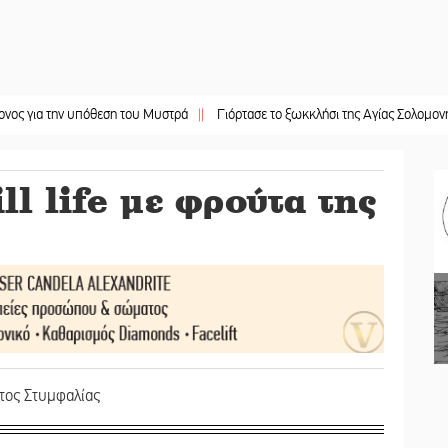
ην υπόθεση του Μυστρά
||
Γιόρτασε το ξωκκλήσι της Αγίας Σολομονής στη Μιτ
l life με φρούτα της
τος Στυμφαλίας