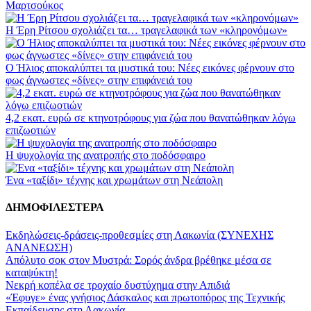
Μαρτσούκος
Η Έρη Ρίτσου σχολιάζει τα… τραγελαφικά των «κληρονόμων»
Ο Ήλιος αποκαλύπτει τα μυστικά του: Νέες εικόνες φέρνουν στο
φως άγνωστες «δίνες» στην επιφάνειά του
4,2 εκατ. ευρώ σε κτηνοτρόφους για ζώα που θανατώθηκαν λόγω
επιζωοτιών
Η ψυχολογία της ανατροπής στο ποδόσφαιρο
Ένα «ταξίδι» τέχνης και χρωμάτων στη Νεάπολη
ΔΗΜΟΦΙΛΕΣΤΕΡΑ
Εκδηλώσεις-δράσεις-προθεσμίες στη Λακωνία (ΣΥΝΕΧΗΣ
ΑΝΑΝΕΩΣΗ)
Απόλυτο σοκ στον Μυστρά: Σορός άνδρα βρέθηκε μέσα σε
καταψύκτη!
Νεκρή κοπέλα σε τροχαίο δυστύχημα στην Απιδιά
«Έφυγε» ένας γνήσιος Δάσκαλος και πρωτοπόρος της Τεχνικής
Εκπαίδευσης στη Λακωνία