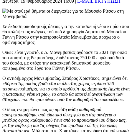
Δευτέρα, 19 Φεβρουάριος 2024 16:09
|
E-MAIL
ΕΚΤΥΠΩΣΗ
Σε έκδοση οικοδομικής άδειας για την κατασκευή νέου κτιρίου που
θα καλύψει τις ανάγκες τού υπό δημιουργία Δημοτικού Μουσείου
Γιάννη Ρίτσου στην καστροπολιτεία Μονεμβασιάς, προχωρά ο
ομώνυμος δήμος.
Όπως είναι γνωστό, ο Δ. Μονεμβασίας αγόρασε το 2021 την οικία
του ποιητή της Ρωμιοσύνης, διαθέτοντας 750.000 ευρώ από δικά
του έσοδα, με στόχο την κατασκευή δημοτικού μουσείου
αφιερωμένο στο έργο του Γιάννη Ρίτσου.
Ο αντιδήμαρχος Μονεμβασίας, Σταύρος Χριστάκος, σημειώνει ότι
«βόρεια της οικίας βρίσκεται ακάλυπτος χώρος περίπου 350
τετραγωνικά μέτρα, για το οποίο πρόθεση της Δημοτικής Αρχής είναι
η κατασκευή νέου κτιρίου, το οποίο θα αποτελεί αναστήλωση των
στοιχείων που θα προκύψουν από τον καθαρισμό του οικοπέδου».
Ο ίδιος ενημερώνει πως
«η πρώτη φάση καθαρισμού
πραγματοποιήθηκε από ιδιωτικό συνεργείο και στη συνέχεια ο
μεγάλος όγκος καθαρισμού έγινε από το προσωπικό του δήμου μας,
με την επίβλεψη και τις οδηγίες του προσωπικού της Εφορείας
Αρχαιοτήτων».
Μάλιστα, ο κ. Χριστάκος καταγράφει ότι
«συνολικά