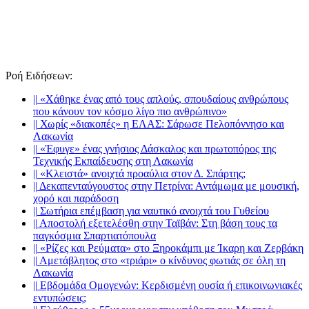
Ροή Ειδήσεων
:
||
«Χάθηκε ένας από τους απλούς, σπουδαίους ανθρώπους
που κάνουν τον κόσμο λίγο πιο ανθρώπινο»
||
Χωρίς «διακοπές» η ΕΛΑΣ: Σάρωσε Πελοπόννησο και
Λακωνία
||
«Έφυγε» ένας γνήσιος Δάσκαλος και πρωτοπόρος της
Τεχνικής Εκπαίδευσης στη Λακωνία
||
«Κλειστά» ανοιχτά προαύλια στον Δ. Σπάρτης;
||
Δεκαπενταύγουστος στην Πετρίνα: Αντάμωμα με μουσική,
χορό και παράδοση
||
Σωτήρια επέμβαση για ναυτικό ανοιχτά του Γυθείου
||
Αποστολή εξετελέσθη στην Ταϊβάν: Στη βάση τους τα
παγκόσμια Σπαρτιατόπουλα
||
«Ρίζες και Ρεύματα» στο Ξηροκάμπι με Ίκαρη και Ζερβάκη
||
Αμετάβλητος στο «τριάρι» ο κίνδυνος φωτιάς σε όλη τη
Λακωνία
||
Εβδομάδα Ομογενών: Κερδισμένη ουσία ή επικοινωνιακές
εντυπώσεις;