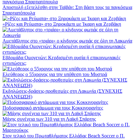
Αποστολή εξετελέσθη στην Ταϊβάν: Στη βάση τους τα παγκόσμια
Σπαρτιατόπουλα
«Ρίζες και Ρεύματα» στο Ξηροκάμπι με Ίκαρη και Ζερβάκη
Αμετάβλητος στο «τριάρι» ο κίνδυνος φωτιάς σε όλη τη Λακωνία
Εβδομάδα Ομογενών: Κερδισμένη ουσία ή επικοινωνιακές
εντυπώσεις;
Ελεύθερος ο 55χρονος για την υπόθεση του Μυστρά
Εκδηλώσεις-δράσεις-προθεσμίες στη Λακωνία (ΣΥΝΕΧΗΣ
ΑΝΑΝΕΩΣΗ)
Ποδοσφαιρικό αντάμωμα για τους Κοκκινοραχίτες
Μάχης συνέχεια των 310 για τη Λαϊκή Σπάρτης
Στον τελικό του Πρωταθλήματος Ελλάδας Beach Soccer ο Π.