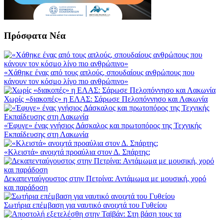
Πρόσφατα Νέα
«Χάθηκε ένας από τους απλούς, σπουδαίους ανθρώπους που
κάνουν τον κόσμο λίγο πιο ανθρώπινο»
Χωρίς «διακοπές» η ΕΛΑΣ: Σάρωσε Πελοπόννησο και Λακωνία
«Έφυγε» ένας γνήσιος Δάσκαλος και πρωτοπόρος της Τεχνικής
Εκπαίδευσης στη Λακωνία
«Κλειστά» ανοιχτά προαύλια στον Δ. Σπάρτης;
Δεκαπενταύγουστος στην Πετρίνα: Αντάμωμα με μουσική, χορό
και παράδοση
Σωτήρια επέμβαση για ναυτικό ανοιχτά του Γυθείου