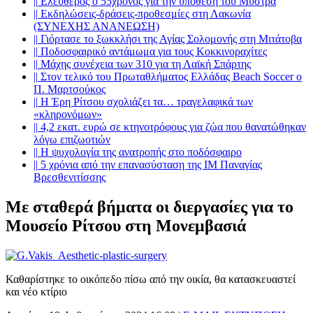
||
Ελεύθερος ο 55χρονος για την υπόθεση του Μυστρά
||
Εκδηλώσεις-δράσεις-προθεσμίες στη Λακωνία
(ΣΥΝΕΧΗΣ ΑΝΑΝΕΩΣΗ)
||
Γιόρτασε το ξωκκλήσι της Αγίας Σολομονής στη Μιτάτοβα
||
Ποδοσφαιρικό αντάμωμα για τους Κοκκινοραχίτες
||
Μάχης συνέχεια των 310 για τη Λαϊκή Σπάρτης
||
Στον τελικό του Πρωταθλήματος Ελλάδας Beach Soccer ο
Π. Μαρτσούκος
||
Η Έρη Ρίτσου σχολιάζει τα… τραγελαφικά των
«κληρονόμων»
||
4,2 εκατ. ευρώ σε κτηνοτρόφους για ζώα που θανατώθηκαν
λόγω επιζωοτιών
||
Η ψυχολογία της ανατροπής στο ποδόσφαιρο
||
5 χρόνια από την επανασύσταση της ΙΜ Παναγίας
Βρεσθενιτίσσης
Με σταθερά βήματα οι διεργασίες για το
Μουσείο Ρίτσου στη Μονεμβασιά
Καθαρίστηκε το οικόπεδο πίσω από την οικία, θα κατασκευαστεί
και νέο κτίριο