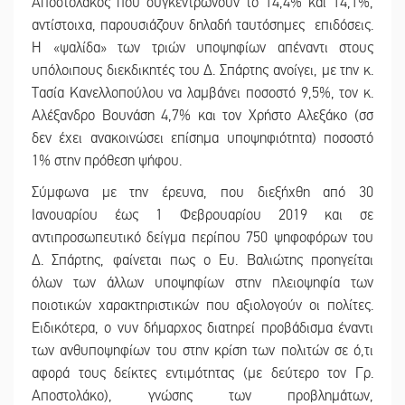
Αποστολάκος που συγκεντρώνουν το 14,4% και 14,1%,
αντίστοιχα, παρουσιάζουν δηλαδή ταυτόσημες επιδόσεις.
Η «ψαλίδα» των τριών υποψηφίων απέναντι στους
υπόλοιπους διεκδικητές του Δ. Σπάρτης ανοίγει, με την κ.
Τασία Κανελλοπούλου να λαμβάνει ποσοστό 9,5%, τον κ.
Αλέξανδρο Βουνάση 4,7% και τον Χρήστο Αλεξάκο (σσ
δεν έχει ανακοινώσει επίσημα υποψηφιότητα) ποσοστό
1% στην πρόθεση ψήφου.
Σύμφωνα με την έρευνα, που διεξήχθη από 30
Ιανουαρίου έως 1 Φεβρουαρίου 2019 και σε
αντιπροσωπευτικό δείγμα περίπου 750 ψηφοφόρων του
Δ. Σπάρτης, φαίνεται πως ο Ευ. Βαλιώτης προηγείται
όλων των άλλων υποψηφίων στην πλειοψηφία των
ποιοτικών χαρακτηριστικών που αξιολογούν οι πολίτες.
Ειδικότερα, ο νυν δήμαρχος διατηρεί προβάδισμα έναντι
των ανθυποψηφίων του στην κρίση των πολιτών σε ό,τι
αφορά τους δείκτες εντιμότητας (με δεύτερο τον Γρ.
Αποστολάκο), γνώσης των προβλημάτων,