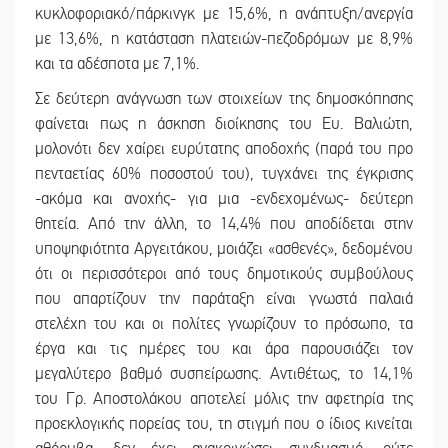
κυκλοφοριακό/πάρκινγκ με 15,6%, η ανάπτυξη/ανεργία
με 13,6%, η κατάσταση πλατειών-πεζοδρόμων με 8,9%
και τα αδέσποτα με 7,1%.
Σε δεύτερη ανάγνωση των στοιχείων της δημοσκόπησης
φαίνεται πως η άσκηση διοίκησης του Ευ. Βαλιώτη,
μολονότι δεν χαίρει ευρύτατης αποδοχής (παρά του προ
πενταετίας 60% ποσοστού του), τυγχάνει της έγκρισης
-ακόμα και ανοχής- για μια -ενδεχομένως- δεύτερη
θητεία. Από την άλλη, το 14,4% που αποδίδεται στην
υποψηφιότητα Αργειτάκου, μοιάζει «ασθενές», δεδομένου
ότι οι περισσότεροι από τους δημοτικούς συμβούλους
που απαρτίζουν την παράταξη είναι γνωστά παλαιά
στελέχη του και οι πολίτες γνωρίζουν το πρόσωπο, τα
έργα και τις ημέρες του και άρα παρουσιάζει τον
μεγαλύτερο βαθμό συσπείρωσης. Αντιθέτως, το 14,1%
του Γρ. Αποστολάκου αποτελεί μόλις την αφετηρία της
προεκλογικής πορείας του, τη στιγμή που ο ίδιος κινείται