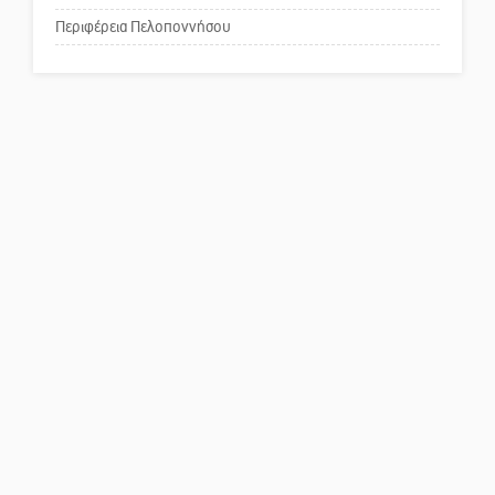
Περιφέρεια Πελοποννήσου
Πού βρίσκεται το ιστορικό
κέντρο της Σπάρτης;