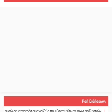
Ροή Ειδήσεων
:
ηνοτρόφους για ζώα που θανατώθηκαν λόγω επιζωοτιών
||
Η ψυχολογία της α