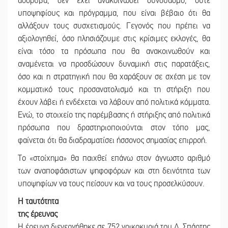
αθόρυβα, δεν έχει ανακοινώσει συνδυασμό, ούτε
υποψηφίους και πρόγραμμα, που είναι βέβαιο ότι θα
αλλάξουν τους συσχετισμούς. Γεγονός που πρέπει να
αξιολογηθεί, όσο πλησιάζουμε στις κρίσιμες εκλογές, θα
είναι τόσο τα πρόσωπα που θα ανακοινωθούν και
αναμένεται να προσδώσουν δυναμική στις παρατάξεις,
όσο και η στρατηγική που θα χαράξουν σε σχέση με τον
κομματικό τους προσανατολισμό και τη στήριξη που
έχουν λάβει ή ενδέχεται να λάβουν από πολιτικά κόμματα.
Ενώ, το στοιχείο της παρέμβασης ή στήριξης από πολιτικά
πρόσωπα που δραστηριοποιούνται στον τόπο μας,
φαίνεται ότι θα διαδραματίσει ήσσονος σημασίας επιρροή.
Το «στοίχημα» θα παιχθεί επάνω στον άγνωστο αριθμό
των αναποφάσιστων ψηφοφόρων και στη δεινότητα των
υποψηφίων να τους πείσουν και να τους προσελκύσουν.
Η ταυτότητα
της έρευνας
Η έρευνα διενεργήθηκε σε 752 νοικοκυριά του Δ. Σπάρτης