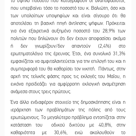
το υψηλό ποσοστό που καταγράφουν οι αναποφάσιστοι,
που υπερβαίνει τόσο το ποσοστό του κ. Βαλιώτη, όσο και
των υπολοίπων υποψηφίων και είναι σίγουρο ότι θα
αποτελέσει τη βασική πηγή άντλησης ψήφων. Πρόκειται
για ένα εξαιρετικά αυξημένο ποσοστό του 28,9% των
πολιτών που δηλώνουν ότι δεν έχουν αποφασίσει ακόμα
ή δεν γνωρίζουν/δεν απαντούν (2,4%) στο
ερωτηματολόγιο της έρευνας. Έτσι, ένα συνολικό 31,3%
εμφανίζεται να αμφιταλαντεύεται για την επιλογή του και η
συμπεριφορά του θα καθορίσει τον νικητή. Πάντως, στην
αρχή της τελικής φάσης προς τις εκλογές του Μαΐου, η
εικόνα προϊδεάζει για αμφίρροπη εκλογική αναμέτρηση
ανάμεσα στους τρεις πρώτους.
Ένα άλλο ενδιαφέρον στοιχείο της δημοσκόπησης είναι η
ιεράρχηση των προβλημάτων της πόλης από τους
ερωτώμενους. Το μεγαλύτερο πρόβλημα εντοπίζεται στην
κατάσταση του οδικού δικτύου με 40,8%, στην
καθαριότητα με 30,6%, ενώ ακολουθούν το