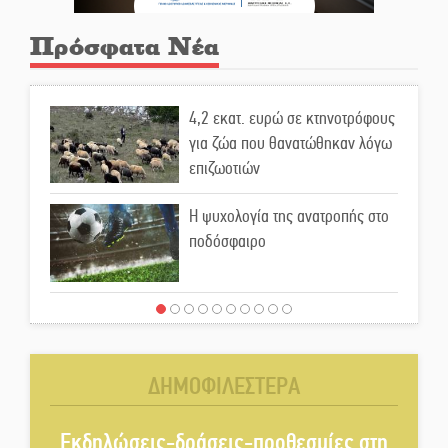
Πρόσφατα Νέα
4,2 εκατ. ευρώ σε κτηνοτρόφους
για ζώα που θανατώθηκαν λόγω
επιζωοτιών
Η ψυχολογία της ανατροπής στο
ποδόσφαιρο
Ένα «ταξίδι» τέχνης και
χρωμάτων στη Νεάπολη
ΔΗΜΟΦΙΛΕΣΤΕΡΑ
Τα Λαγκάδια κρατούν ζωντανή
την τέχνη της πέτρας
Εκδηλώσεις-δράσεις-προθεσμίες στη