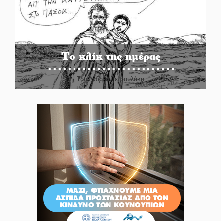
Το κλίκ της ημέρας
Του Ανδρέα Πετρουλάκη