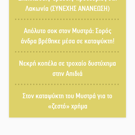
Λακωνία (ΣΥΝΕΧΗΣ ΑΝΑΝΕΩΣΗ)
Στους ρυθμούς της Ελεωνόρας
Ζουγανέλη το Σαϊνοπούλειο
Απόλυτο σοκ στον Μυστρά: Σορός
άνδρα βρέθηκε μέσα σε καταψύκτη!
Πλούσιο πολιτιστικό πρόγραμμα
δίνει «χρώμα» στον Αύγουστο
Νεκρή κοπέλα σε τροχαίο δυστύχημα
του Λαχίου
στην Απιδιά
Χασισοφυτεία στην
Παλαιοπαναγιά ξεσκέπασε η
Αστυνομία
Στον καταψύκτη του Μυστρά για το
«ζεστό» χρήμα
Μπαρόκ μελωδίες κάτω από την
αυγουστιάτικη πανσέληνο της
Μονεμβασιάς