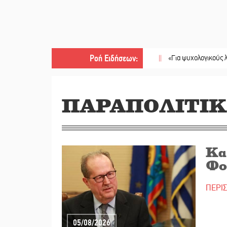
Ροή Ειδήσεων
:
||
«Για ψυχολογικούς λόγους» κρατού
ΠΑΡΑΠΟΛΙΤΙ
Και
Φο
ΠΕΡΙ
05/08/2026