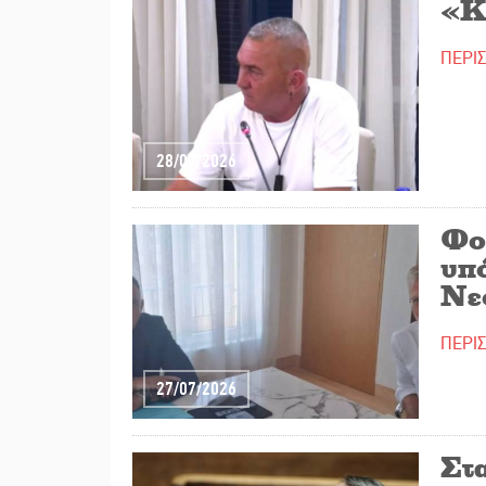
«Κ
ΠΕΡΙ
28/07/2026
Φο
υπ
Νε
ΠΕΡΙ
27/07/2026
Στ