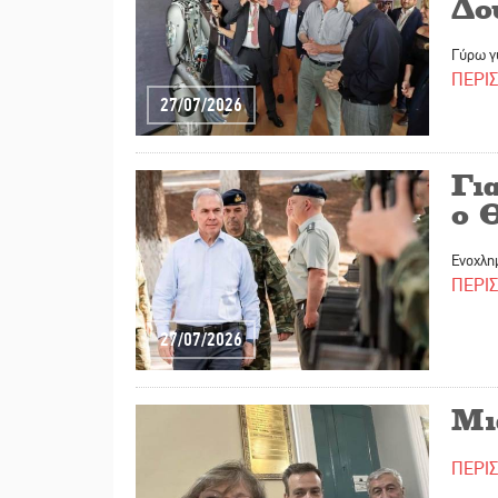
Δο
Γύρω γ
ΠΕΡΙ
27/07/2026
Για
ο 
Ενοχλη
ΠΕΡΙ
27/07/2026
Μι
ΠΕΡΙ