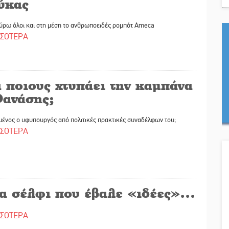
ύκας
ύρω όλοι και στη μέση το ανθρωποειδές ρομπότ Ameca
ΣΣΟΤΕΡΑ
 ποιους χτυπάει την καμπάνα
Θανάσης;
μένος ο υφυπουργός από πολιτικές πρακτικές συναδέλφων του;
ΣΣΟΤΕΡΑ
α σέλφι που έβαλε «ιδέες»…
ΣΣΟΤΕΡΑ