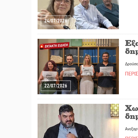
24/07/2026
Εξ
δη
Δρούσε 
ΠΕΡΙ
22/07/2026
Χω
δη
Ανεξαρτ