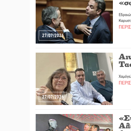
«σ
Εδραιών
Καρυστ
ΠΕΡΙ
27/07/2026
Αι
Τα
Χαμόγελ
ΠΕΡΙ
27/07/2026
«Σ
Αλ