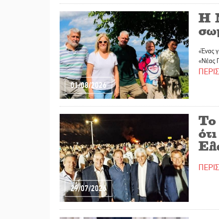
Η 
σω
«Ένας γ
«Νέας 
ΠΕΡΙ
01/08/2026
Το
ότ
Ελ
ΠΕΡΙ
29/07/2026