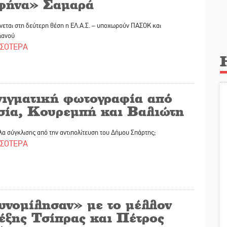
φήνα» Σαμαρά
εται στη δεύτερη θέση η ΕΛ.Α.Σ. – υποχωρούν ΠΑΣΟΚ και
ιανού
ΣΣΟΤΕΡΑ
νιγματική φωτογραφία από
σία, Κουρεμπή και Βαλιώτη
α σύγκλισης από την αντιπολίτευση του Δήμου Σπάρτης;
ΣΣΟΤΕΡΑ
υνομίλησαν» με το μέλλον
έξης Τσίπρας και Πέτρος