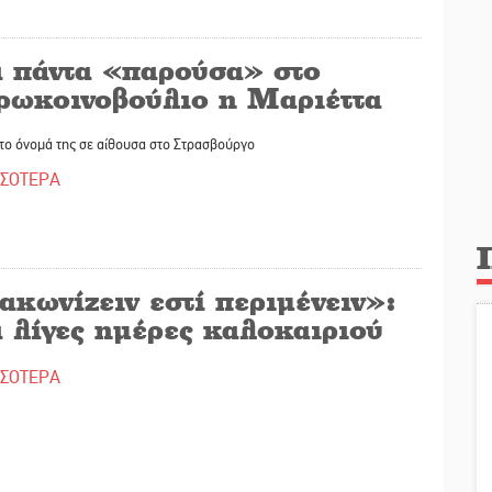
α πάντα «παρούσα» στο
ρωκοινοβούλιο η Μαριέττα
 το όνομά της σε αίθουσα στο Στρασβούργο
ΣΣΟΤΕΡΑ
κωνίζειν εστί περιμένειν»:
 λίγες ημέρες καλοκαιριού
ΣΣΟΤΕΡΑ