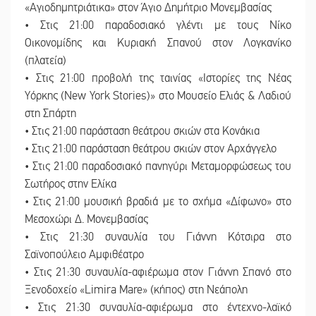
«Αγιοδημητριάτικα» στον Άγιο Δημήτριο Μονεμβασίας
• Στις 21:00 παραδοσιακό γλέντι με τους Νίκο
Οικονομίδης και Κυριακή Σπανού στον Λογκανίκο
(πλατεία)
• Στις 21:00 προβολή της ταινίας «Ιστορίες της Νέας
Υόρκης (New York Stories)» στο Μουσείο Ελιάς & Λαδιού
στη Σπάρτη
• Στις 21:00 παράσταση θεάτρου σκιών στα Κονάκια
• Στις 21:00 παράσταση θεάτρου σκιών στον Αρχάγγελο
• Στις 21:00 παραδοσιακό πανηγύρι Μεταμορφώσεως του
Σωτήρος στην Ελίκα
• Στις 21:00 μουσική βραδιά με το σχήμα «Δίφωνο» στο
Μεσοχώρι Δ. Μονεμβασίας
• Στις 21:30 συναυλία του Γιάννη Κότσιρα στο
Σαϊνοπούλειο Αμφιθέατρο
• Στις 21:30 συναυλία-αφιέρωμα στον Γιάννη Σπανό στο
Ξενοδοχείο «Limira Mare» (κήπος) στη Νεάπολη
• Στις 21:30 συναυλία-αφιέρωμα στο έντεχνο-λαϊκό