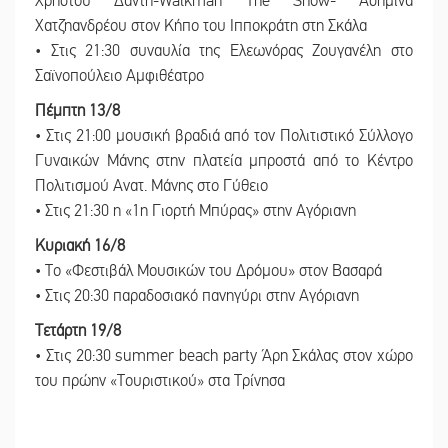
Χρήστου Δάντη-Walkman The Show- Ασημίνα
Χατζηανδρέου στον Κήπο του Ιπποκράτη στη Σκάλα
• Στις 21:30 συναυλία της Ελεωνόρας Ζουγανέλη στο
Σαϊνοπούλειο Αμφιθέατρο
Πέμπτη 13/8
• Στις 21:00 μουσική βραδιά από τον Πολιτιστικό Σύλλογο
Γυναικών Μάνης στην πλατεία μπροστά από το Κέντρο
Πολιτισμού Ανατ. Μάνης στο Γύθειο
• Στις 21:30 η «1η Γιορτή Μπύρας» στην Αγόριανη
Κυριακή 16/8
• Το «Φεστιβάλ Μουσικών του Δρόμου» στον Βασαρά
• Στις 20:30 παραδοσιακό πανηγύρι στην Αγόριανη
Τετάρτη 19/8
• Στις 20:30 summer beach party Άρη Σκάλας στον χώρο
του πρώην «Τουριστικού» στα Τρίνησα