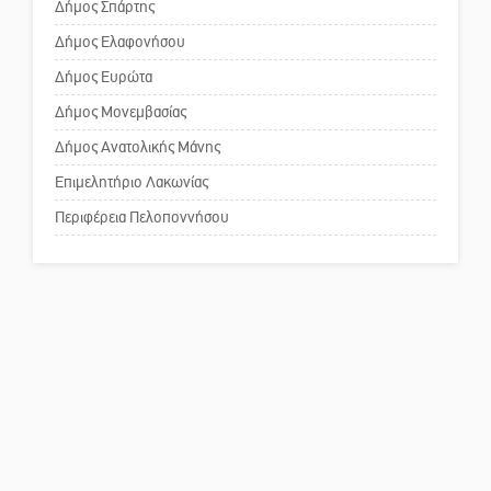
Δήμος Σπάρτης
Δήμος Ελαφονήσου
Το δικό σας σχόλιο: Ανοιχτή
επιστολή στον δήμαρχο Σπάρτης
Δήμος Ευρώτα
για τη λειτουργία του ΚΑΠΗ
Δήμος Μονεμβασίας
Δήμος Ανατολικής Μάνης
Το δικό σας σχόλιο: Παράδειγμα
κοινωνικής αναισθησίας
Επιμελητήριο Λακωνίας
Περιφέρεια Πελοποννήσου
Πού βρίσκεται το ιστορικό
κέντρο της Σπάρτης;