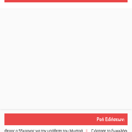
Ροή Ειδήσεων
:
55χρονος για την υπόθεση του Μυστρά
||
Γιόρτασε το ξωκκλήσι της Αγίας Σο