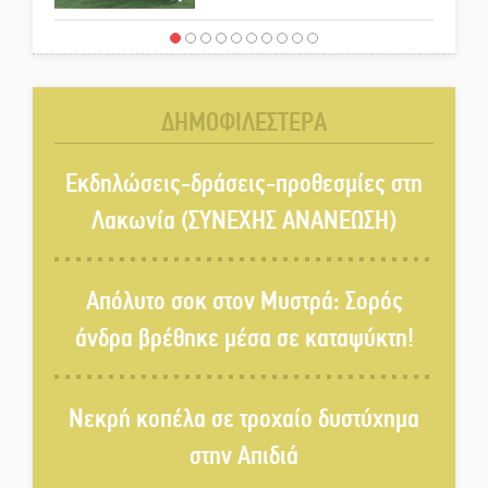
Μάχης συνέχεια των 310 για τη
Λαϊκή Σπάρτης
ΔΗΜΟΦΙΛΕΣΤΕΡΑ
Στον τελικό του Πρωταθλήματος
Ελλάδας Beach Soccer ο Π.
Εκδηλώσεις-δράσεις-προθεσμίες στη
Μαρτσούκος
Λακωνία (ΣΥΝΕΧΗΣ ΑΝΑΝΕΩΣΗ)
Η Έρη Ρίτσου σχολιάζει τα…
τραγελαφικά των «κληρονόμων»
Απόλυτο σοκ στον Μυστρά: Σορός
άνδρα βρέθηκε μέσα σε καταψύκτη!
Ο Ήλιος αποκαλύπτει τα μυστικά
του: Νέες εικόνες φέρνουν στο
Νεκρή κοπέλα σε τροχαίο δυστύχημα
φως άγνωστες «δίνες» στην
επιφάνειά του
στην Απιδιά