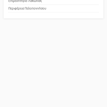
Επιμελητήριο Λακωνίας
Το δικό σας σχόλιο: Παράδειγμα
κοινωνικής αναισθησίας
Περιφέρεια Πελοποννήσου
Πού βρίσκεται το ιστορικό κέντρο
της Σπάρτης;