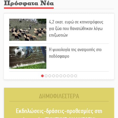
Πρόσφατα Νέα
4,2 εκατ. ευρώ σε κτηνοτρόφους
για ζώα που θανατώθηκαν λόγω
επιζωοτιών
Η ψυχολογία της ανατροπής στο
ποδόσφαιρο
Ένα «ταξίδι» τέχνης και χρωμάτων
στη Νεάπολη
ΔΗΜΟΦΙΛΕΣΤΕΡΑ
Τα Λαγκάδια κρατούν ζωντανή την
Εκδηλώσεις-δράσεις-προθεσμίες στη
τέχνη της πέτρας