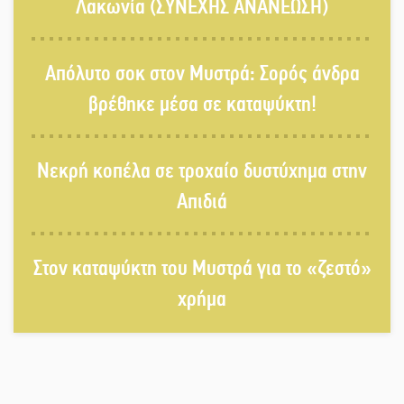
Λακωνία (ΣΥΝΕΧΗΣ ΑΝΑΝΕΩΣΗ)
Στους ρυθμούς της Ελεωνόρας
Απόλυτο σοκ στον Μυστρά: Σορός άνδρα
Ζουγανέλη το Σαϊνοπούλειο
βρέθηκε μέσα σε καταψύκτη!
Πλούσιο πολιτιστικό πρόγραμμα
Νεκρή κοπέλα σε τροχαίο δυστύχημα στην
δίνει «χρώμα» στον Αύγουστο του
Λαχίου
Απιδιά
Χασισοφυτεία στην Παλαιοπαναγιά
Στον καταψύκτη του Μυστρά για το «ζεστό»
ξεσκέπασε η Αστυνομία
χρήμα
Μπαρόκ μελωδίες κάτω από την
αυγουστιάτικη πανσέληνο της
Μονεμβασιάς