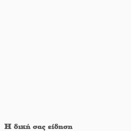
Διακοπή ρεύματος στο Έλος
Στο Γύθειο η Άντζελα Γκερέκου
Νταλίκα έπεσε σε γκρεμό στον
Κλαδά: Νεκρός ο 48χρονος οδηγός
«Ανοιχτή Πόλη» απόψε η Σπάρτη
«ξεκλειδώνει» αγορά και
ψυχαγωγία
Η δική σας είδηση