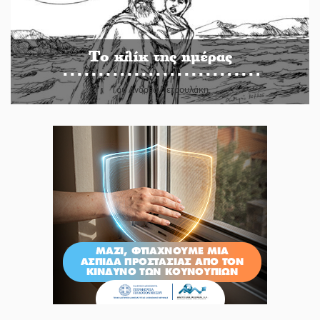
Το κλίκ της ημέρας
Του Ανδρέα Πετρουλάκη