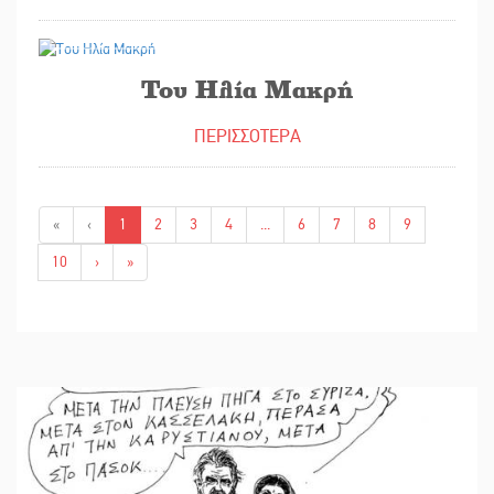
25/06/2026
Του Ηλία Μακρή
ΠΕΡΙΣΣΟΤΕΡΑ
«
‹
1
2
3
4
...
6
7
8
9
10
›
»