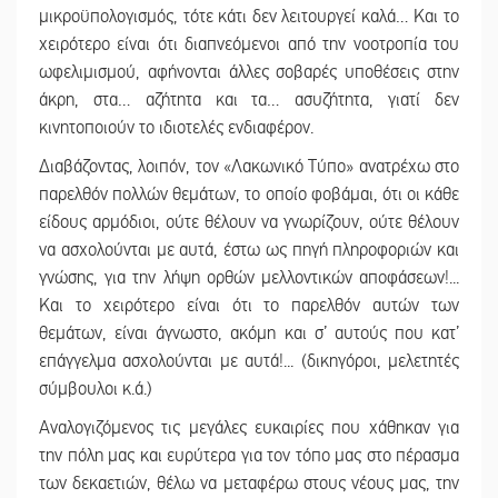
μικροϋπολογισμός, τότε κάτι δεν λειτουργεί καλά… Και το
||
Υπάλληλοι
χειρότερο είναι ότι διαπνεόμενοι από την νοοτροπία του
ωφελιμισμού, αφήνονται άλλες σοβαρές υποθέσεις στην
||
Φως σε μ
άκρη, στα… αζήτητα και τα… ασυζήτητα, γιατί δεν
||
Υπερηφάνε
κινητοποιούν το ιδιοτελές ενδιαφέρον.
Διαβάζοντας, λοιπόν, τον «Λακωνικό Τύπο» ανατρέχω στο
||
Εντοπισμό
παρελθόν πολλών θεμάτων, το οποίο φοβάμαι, ότι οι κάθε
||
Και ο Π. 
είδους αρμόδιοι, ούτε θέλουν να γνωρίζουν, ούτε θέλουν
να ασχολούνται με αυτά, έστω ως πηγή πληροφοριών και
||
Εντολή δι
γνώσης, για την λήψη ορθών μελλοντικών αποφάσεων!...
||
Ασίστ στη
Και το χειρότερο είναι ότι το παρελθόν αυτών των
θεμάτων, είναι άγνωστο, ακόμη και σ’ αυτούς που κατ’
||
Στον Μαν
επάγγελμα ασχολούνται με αυτά!... (δικηγόροι, μελετητές
σύμβουλοι κ.ά.)
Αναλογιζόμενος τις μεγάλες ευκαιρίες που χάθηκαν για
την πόλη μας και ευρύτερα για τον τόπο μας στο πέρασμα
των δεκαετιών, θέλω να μεταφέρω στους νέους μας, την