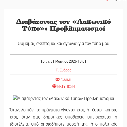
||
ΔΥΠΑ: Επι
Διαβάζοντας τον «Λακωνικό
||
Μισθός: Τ
Τύπο»: Προβληματισμοί
||
Δάκος: Νέ
Θυμάμαι, σκέπτομαι και αγωνιώ για τον τόπο μου
||
Κυριακή 9
||
Στον κατα
Τρίτη, 31 Μάρτιος 2026 18:01
||
Πολύποδες
T. Ευόρας
||
Τι αποκαλ
E-MAIL
ΕΚΤΥΠΩΣΗ
||
Στη φάκα 
||
Δεν χαλαρ
Όταν, λοιπόν, τα πράγματα γίνονται έτσι, ή -έστω- κάπως
||
Κατεβαίνε
έτσι, όταν στις δημοτικές υποθέσεις υπεισέρχεται η
ιδιοτέλεια, υπό οποιαδήποτε μορφή της, ή ο πολιτικός
||
Δημοσιεύτ