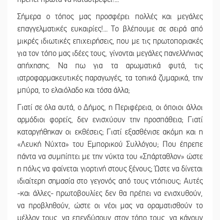
Σήμερα ο τόπος μας προσφέρει πολλές και μεγάλες
επαγγελματικές ευκαιρίες!... Το βλέπουμε σε σειρά από
μικρές ιδιωτικές επιχειρήσεις, που με τις πρωτοποριακές
για τον τόπο μας ιδέες τους, γίνονται μεγάλες πανελλήνιας
απήχησης. Να πω για τα αρωματικά φυτά, τις
ιατροφαρμακευτικές παραγωγές, τα τοπικά ζυμαρικά, την
μπύρα, το ελαιόλαδο και τόσα άλλα;
Γιατί σε όλα αυτά, ο Δήμος, η Περιφέρεια, οι όποιοι άλλοι
αρμόδιοι φορείς, δεν ενισχύουν την προσπάθεια; Γιατί
καταργήθηκαν οι εκθέσεις; Γιατί εξασθένισε ακόμη και η
«Λευκή Νύχτα» του Εμπορικού Συλλόγου; Που έπρεπε
πάντα να συμπίπτει με την νύκτα του «Σπάρταθλον» ώστε
η πόλις να φαίνεται γιορτινή στους ξένους; Ώστε να δίνεται
ιδιαίτερη σημασία στο γεγονός από τους ντόπιους; Αυτές
-και άλλες- πρωτοβουλίες δεν θα πρέπει να ενισχυθούν,
να προβληθούν, ώστε οι νέοι μας να οραματισθούν το
μέλλον τους, να επενδύσουν στον τόπο τους, να κάνουν