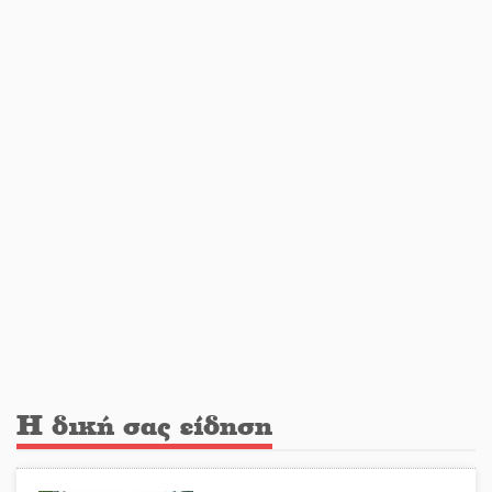
Η ψυχολογία της ανατροπής στο
ποδόσφαιρο
Ένα «ταξίδι» τέχνης και χρωμάτων
στη Νεάπολη
Τα Λαγκάδια κρατούν ζωντανή την
τέχνη της πέτρας
Στους ρυθμούς της Ελεωνόρας
Ζουγανέλη το Σαϊνοπούλειο
Η δική σας είδηση
Πλούσιο πολιτιστικό πρόγραμμα