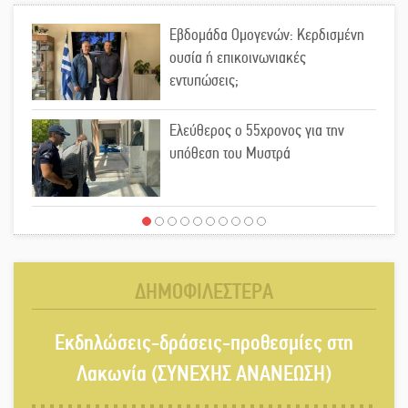
Εβδομάδα Ομογενών: Κερδισμένη
ουσία ή επικοινωνιακές
εντυπώσεις;
Ελεύθερος ο 55χρονος για την
υπόθεση του Μυστρά
Ποδοσφαιρικό αντάμωμα για τους
Κοκκινοραχίτες
ΔΗΜΟΦΙΛΕΣΤΕΡΑ
Μάχης συνέχεια των 310 για τη
Εκδηλώσεις-δράσεις-προθεσμίες στη
Λαϊκή Σπάρτης
Λακωνία (ΣΥΝΕΧΗΣ ΑΝΑΝΕΩΣΗ)