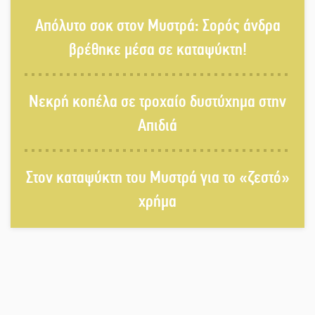
Στον τελικό του Πρωταθλήματος
Απόλυτο σοκ στον Μυστρά: Σορός άνδρα
Ελλάδας Beach Soccer ο Π.
Μαρτσούκος
βρέθηκε μέσα σε καταψύκτη!
Η Έρη Ρίτσου σχολιάζει τα…
Νεκρή κοπέλα σε τροχαίο δυστύχημα στην
τραγελαφικά των «κληρονόμων»
Απιδιά
Ο Ήλιος αποκαλύπτει τα μυστικά
Στον καταψύκτη του Μυστρά για το «ζεστό»
του: Νέες εικόνες φέρνουν στο φως
άγνωστες «δίνες» στην επιφάνειά
χρήμα
του
4,2 εκατ. ευρώ σε κτηνοτρόφους
για ζώα που θανατώθηκαν λόγω
επιζωοτιών