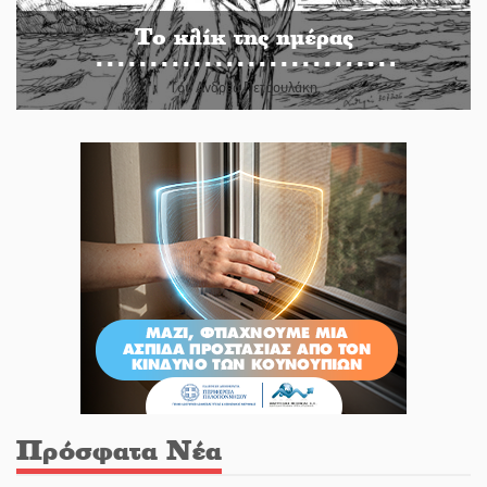
Το κλίκ της ημέρας
Του Ανδρέα Πετρουλάκη
Πρόσφατα Νέα