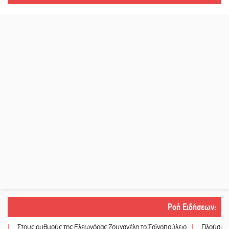
Ροή Ειδήσεων
:
τους ρυθμούς της Ελεωνόρας Ζουγανέλη το Σαϊνοπούλειο
||
Πλούσιο πολιτισ