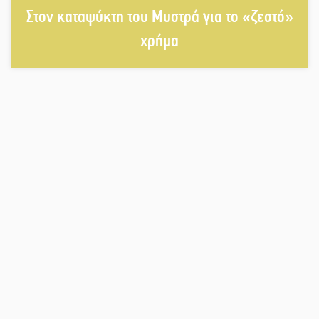
Στον καταψύκτη του Μυστρά για το «ζεστό»
Κλαδά: Νεκρός ο 48χρονος οδηγός
χρήμα
«Ανοιχτή Πόλη» απόψε η Σπάρτη
«ξεκλειδώνει» αγορά και
ψυχαγωγία
«Θέρισε» η άσφαλτος και τον Ιούλιο
στην Πελοπόννησο
Βράβευσε τον Π. Καρρά ο ΑΟ
Κροκεών
Τα μετάλλια των Λακωνόπουλων
στην Ταιβάν