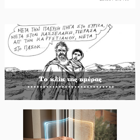
Το κλίκ της ημέρας
Του Ανδρέα Πετρουλάκη