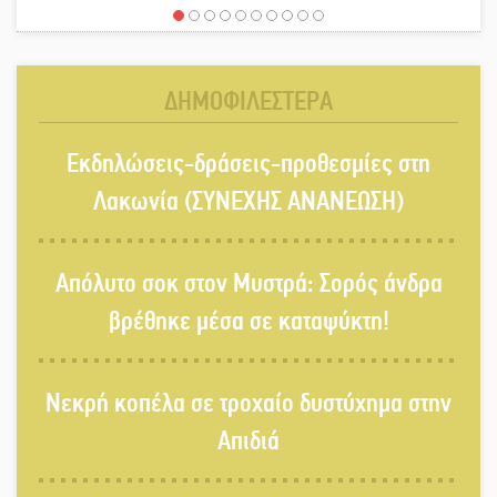
Χασισοφυτεία στην Παλαιοπαναγιά
ξεσκέπασε η Αστυνομία
ΔΗΜΟΦΙΛΕΣΤΕΡΑ
Μπαρόκ μελωδίες κάτω από την
Εκδηλώσεις-δράσεις-προθεσμίες στη
αυγουστιάτικη πανσέληνο της
Μονεμβασιάς
Λακωνία (ΣΥΝΕΧΗΣ ΑΝΑΝΕΩΣΗ)
Διακοπή ρεύματος στο Έλος
Απόλυτο σοκ στον Μυστρά: Σορός άνδρα
βρέθηκε μέσα σε καταψύκτη!
Στο Γύθειο η Άντζελα Γκερέκου
Νεκρή κοπέλα σε τροχαίο δυστύχημα στην
Απιδιά
Νταλίκα έπεσε σε γκρεμό στον