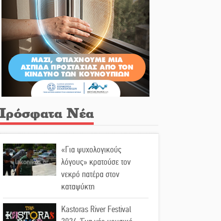
Πρόσφατα Νέα
«Για ψυχολογικούς
λόγους» κρατούσε τον
νεκρό πατέρα στον
καταψύκτη
Kastoras River Festival