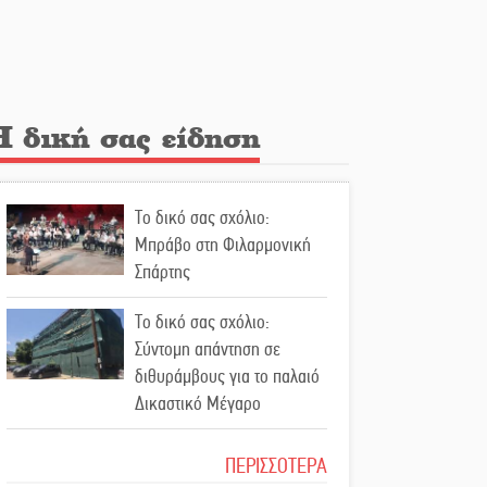
Λακε-Δαιμονικά: Το
κυπαρίσσι του Μυστρά που
φύτρωσε από μια
ξεχασμένη προφητεία
Η δική σας είδηση
Κλήρωσε για τον Αστέρα
Βλαχιώτη στη Γ’ Εθνική
Το δικό σας σχόλιο:
Οδύνη στην Απιδιά για τον
Μπράβο στη Φιλαρμονική
χαμό της 29χρονης Ελένης
Σπάρτης
σε τροχαίο
Το δικό σας σχόλιο:
«Σφραγίδα» έργου και
Σύντομη απάντηση σε
απολογισμού στο
διθυράμβους για το παλαιό
Παναρκαδικό από τον Κυρ.
Δικαστικό Μέγαρο
Διαμαντάκο
Το δικό σας σχόλιο: Ιερή
ΠΕΡΙΣΣΟΤΕΡΑ
Μια «χρυσή» ελαιοκομική
απόφαση