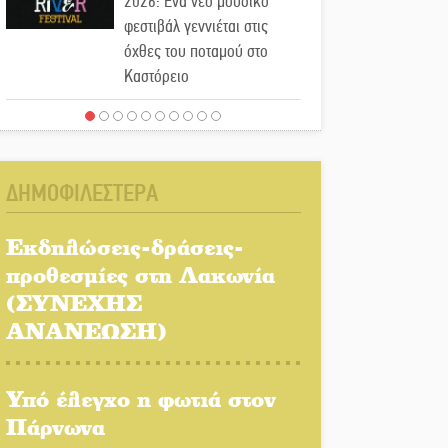
2026: Ένα νέο μουσικό
φεστιβάλ γεννιέται στις
όχθες του ποταμού στο
Καστόρειο
Τα ζάρια παίρνουν «φωτιά»
στην Άρνα: Στήνεται το 3ο
Τουρνουά Τάβλι
ΔΗΜΟΦΙΛΕΣΤΕΡΑ
Αυθεντικό γλέντι με «Γιορτή
Βραστού» στη Σοχά
Εκδηλώσεις-δράσεις-
προθεσμίες στη Λακωνία
(ΣΥΝΕΧΗΣ
Το τελεφερίκ της
Μονεμβασιάς στο τραπέζι
ΑΝΑΝΕΩΣΗ)
του δημόσιου διαλόγου
Υπό έλεγχο η φωτιά στον
Πολιτισμός και παράδοση
δίνουν ραντεβού στην
Πάρνωνα