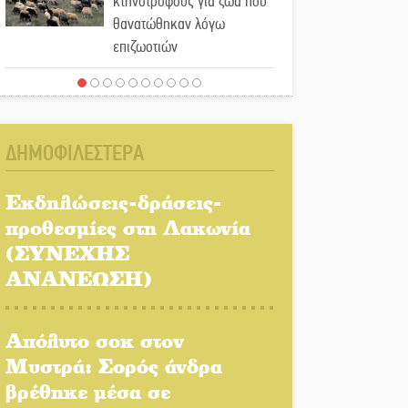
κτηνοτρόφους για ζώα που
θανατώθηκαν λόγω
επιζωοτιών
Η ψυχολογία της ανατροπής
στο ποδόσφαιρο
ΔΗΜΟΦΙΛΕΣΤΕΡΑ
Ένα «ταξίδι» τέχνης και
χρωμάτων στη Νεάπολη
Εκδηλώσεις-δράσεις-
προθεσμίες στη Λακωνία
Τα Λαγκάδια κρατούν
(ΣΥΝΕΧΗΣ
ζωντανή την τέχνη της
ΑΝΑΝΕΩΣΗ)
πέτρας
Στους ρυθμούς της
Απόλυτο σοκ στον
Ελεωνόρας Ζουγανέλη το
Μυστρά: Σορός άνδρα
Σαϊνοπούλειο
βρέθηκε μέσα σε