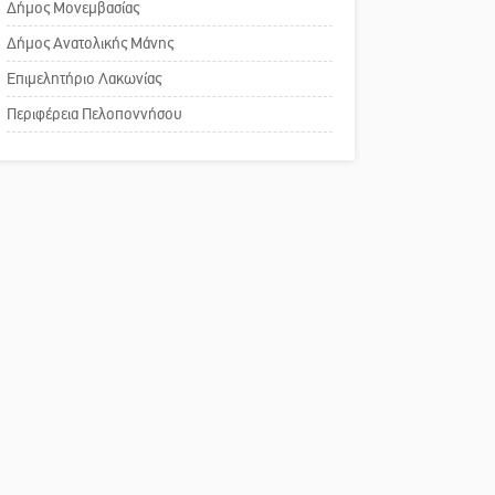
Δήμος Μονεμβασίας
Σπάρτης για τη λειτουργία
του ΚΑΠΗ
Δήμος Ανατολικής Μάνης
Επιμελητήριο Λακωνίας
Το δικό σας σχόλιο:
Περιφέρεια Πελοποννήσου
Παράδειγμα κοινωνικής
αναισθησίας
Πού βρίσκεται το ιστορικό
κέντρο της Σπάρτης;