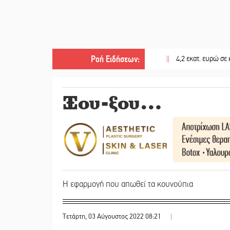
Ροή Ειδήσεων
:
||
4,2 εκατ. ευρώ σε κτηνοτρό
Ξου-ξου…
Η εφαρμογή που απωθεί τα κουνούπια
Τετάρτη, 03 Αύγουστος 2022 08:21
|