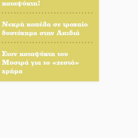
καταψύκτη!
Πλούσιο πολιτιστικό
πρόγραμμα δίνει «χρώμα»
στον Αύγουστο του Λαχίου
Νεκρή κοπέλα σε τροχαίο
δυστύχημα στην Απιδιά
Χασισοφυτεία στην
Παλαιοπαναγιά ξεσκέπασε η
Αστυνομία
Στον καταψύκτη του
Μυστρά για το «ζεστό»
Μπαρόκ μελωδίες κάτω
χρήμα
από την αυγουστιάτικη
πανσέληνο της
Μονεμβασιάς
Διακοπή ρεύματος στο Έλος
Στο Γύθειο η Άντζελα
Γκερέκου