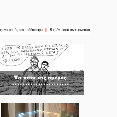
ής στο ποδόσφαιρο
||
5 χρόνια από την επανασύσταση της ΙΜ Παναγίας Βρεσθε
Το κλίκ της ημέρας
Του Ανδρέα Πετρουλάκη