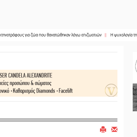
φους για ζώα που θανατώθηκαν λόγω επιζωοτιών
||
Η ψυχολογία της ανατροπ