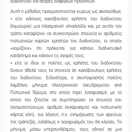
διαδικτύου για αγορές διάφορων προϊόντων.
Αυτή η μέθοδος πραγματοποιείται κυρίως ως ακολούθως:
• είτε κάποιος κακόβουλος χρήστης του διαδικτύου
δημιουργεί μια πλασματική ιστοσελίδα και με αυτόν τον
τρόπο καταφέρνει να συγκεντρώνει στοιχεία κι αριθμούς
πιστωτικών καρτών χρηστών του διαδικτύου, οι οποίοι
«νομίζουν» ότι πρόκειται για κάποιο διαδικτυακό
κατάστημα και κάνουν τις αγορές τους,
• είτε οι ίδιοι οι πολίτες ως χρήστες του διαδικτύου
δίνουν άθελά τους τα στοιχεία σε κακόβουλους χρήστες
του διαδικτύου. Ειδικότερα, ο ανυποψίαστος πολίτης
λαμβάνει μήνυμα ηλεκτρονικού ταχυδρομείου από
Πιστωτικό Ίδρυμα, στο οποίο τηρεί λογαριασμό, με το
οποίο του ζητείται να συμπληρώσει τα στοιχεία του
(ονοματεπώνυμο, αριθμός λογαριασμού και πιστωτικής
κάρτας κλπ), για λόγους π.χ. ενημέρωσης των αρχείων
της τράπεζας, ειδάλλως ο λογαριασμός του θα κλείσει. Το
μήνυμα, μέσω υπερσυνδέσμου, τους οδηγεί σε μια