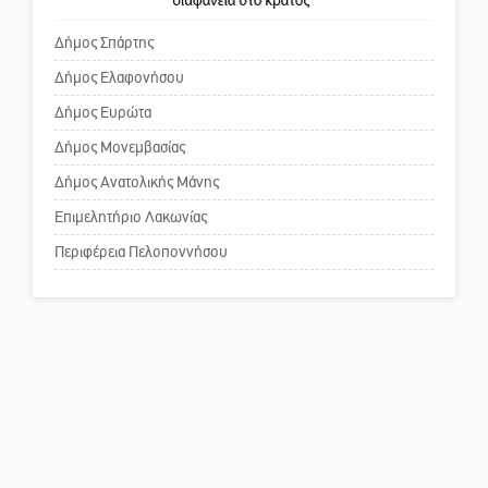
Κροκεών
πρωθυπουργέ, ντροπή»
Δήμος Σπάρτης
Δήμος Ελαφονήσου
Το δικό σας σχόλιο: Ανοιχτή
επιστολή στον δήμαρχο Σπάρτης
Δήμος Ευρώτα
για τη λειτουργία του ΚΑΠΗ
Δήμος Μονεμβασίας
Δήμος Ανατολικής Μάνης
Το δικό σας σχόλιο: Παράδειγμα
κοινωνικής αναισθησίας
Επιμελητήριο Λακωνίας
Περιφέρεια Πελοποννήσου
Πού βρίσκεται το ιστορικό
κέντρο της Σπάρτης;