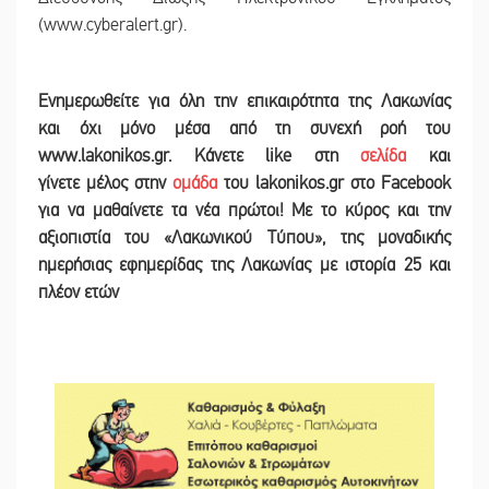
(www.cyberalert.gr).
Ε
νημερωθείτε για όλη την επικαιρότητα της Λακωνίας
και
όχι μόνο μέσα από τη συνεχή ροή του
www.lakonikos.gr. Κάνετε like στη
σελίδα
και
γίνετε
μέλος στην
ομάδα
του lakonikos.gr στο Facebook
για να μαθαίνετε τα νέα πρώτοι! Με το κύρος και την
αξιοπιστία του «Λακωνικού Τύπου
»
,
της μοναδικής
ημερήσιας εφημερίδας της Λακωνίας με ιστορία 25 και
πλέον ετών