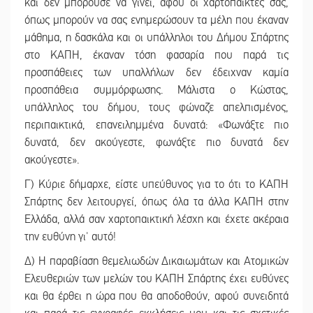
και δεν μπορούσε να γίνει, αφού οι χαρτοπαίκτες σας,
όπως μπορούν να σας ενημερώσουν τα μέλη που έκαναν
μάθημα, η δασκάλα και οι υπάλληλοι του Δήμου Σπάρτης
στο ΚΑΠΗ, έκαναν τόση φασαρία που παρά τις
προσπάθειες των υπαλλήλων δεν έδειχναν καμία
προσπάθεια συμμόρφωσης. Μάλιστα ο Κώστας,
υπάλληλος του δήμου, τους φώναζε απελπισμένος,
περιπαικτικά, επανειλημμένα δυνατά: «Φωνάξτε πιο
δυνατά, δεν ακούγεστε, φωνάξτε πιο δυνατά δεν
ακούγεστε».
Γ) Κύριε δήμαρχε, είστε υπεύθυνος για το ότι το ΚΑΠΗ
Σπάρτης δεν λειτουργεί, όπως όλα τα άλλα ΚΑΠΗ στην
Ελλάδα, αλλά σαν χαρτοπαικτική λέσχη και έχετε ακέραια
την ευθύνη γι' αυτό!
Δ) Η παραβίαση θεμελιωδών Δικαιωμάτων και Ατομικών
Ελευθεριών των μελών του ΚΑΠΗ Σπάρτης έχει ευθύνες
και θα έρθει η ώρα που θα αποδοθούν, αφού συνειδητά