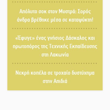
Δεκαπενταύγουστος στην
Πετρίνα: Αντάμωμα με μουσική,
Απόλυτο σοκ στον Μυστρά: Σορός
χορό και παράδοση
άνδρα βρέθηκε μέσα σε καταψύκτη!
Σωτήρια επέμβαση για ναυτικό
ανοιχτά του Γυθείου
«Έφυγε» ένας γνήσιος Δάσκαλος και
πρωτοπόρος της Τεχνικής Εκπαίδευσης
Αποστολή εξετελέσθη στην
στη Λακωνία
Ταϊβάν: Στη βάση τους τα
παγκόσμια Σπαρτιατόπουλα
Νεκρή κοπέλα σε τροχαίο δυστύχημα
«Ρίζες και Ρεύματα» στο
στην Απιδιά
Ξηροκάμπι με Ίκαρη και
Ζερβάκη
Αμετάβλητος στο «τριάρι» ο
κίνδυνος φωτιάς σε όλη τη