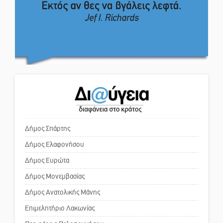
Το δικό σας σχόλιο: Πώς να
επιζωοτιών
εμπιστευθείς;
Η ψυχολογία της ανατροπής στο
ποδόσφαιρο
Ο εξωραϊσμός της Πλατείας Ν.
Κόσμου και ένας ελλοχεύων
κίνδυνος
Ένα «ταξίδι» τέχνης και
χρωμάτων στη Νεάπολη
Το δικό σας σχόλιο: «Κύριε
πρωθυπουργέ, ντροπή»
Δήμος Σπάρτης
Δήμος Ελαφονήσου
Το δικό σας σχόλιο: Ανοιχτή
επιστολή στον δήμαρχο Σπάρτης
Δήμος Ευρώτα
για τη λειτουργία του ΚΑΠΗ
Δήμος Μονεμβασίας
Δήμος Ανατολικής Μάνης
Το δικό σας σχόλιο: Παράδειγμα
κοινωνικής αναισθησίας
Επιμελητήριο Λακωνίας