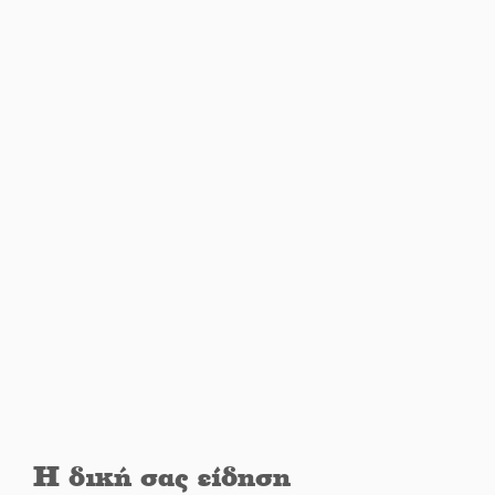
Λακωνία
Εβδομάδα Ομογενών:
Κερδισμένη ουσία ή
επικοινωνιακές εντυπώσεις;
Ελεύθερος ο 55χρονος για την
υπόθεση του Μυστρά
Εκδηλώσεις-δράσεις-
προθεσμίες στη Λακωνία
(ΣΥΝΕΧΗΣ ΑΝΑΝΕΩΣΗ)
Ποδοσφαιρικό αντάμωμα για
τους Κοκκινοραχίτες
Η δική σας είδηση
Μάχης συνέχεια των 310 για τη