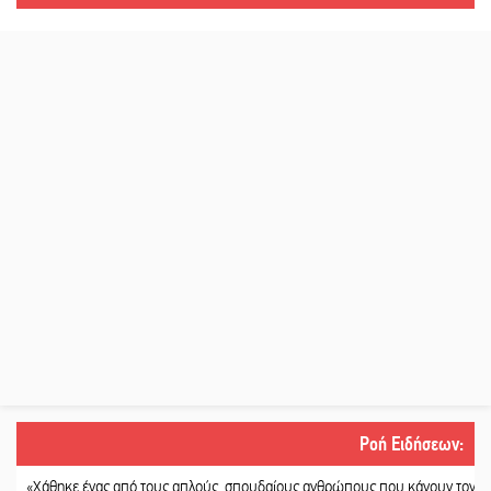
Ροή Ειδήσεων
:
θηκε ένας από τους απλούς, σπουδαίους ανθρώπους που κάνουν τον κόσμο λίγ