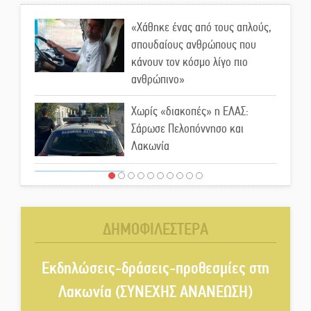
«Χάθηκε ένας από τους απλούς,
σπουδαίους ανθρώπους που
κάνουν τον κόσμο λίγο πιο
ανθρώπινο»
Χωρίς «διακοπές» η ΕΛΑΣ:
Σάρωσε Πελοπόννησο και
Λακωνία
«Έφυγε» ένας γνήσιος Δάσκαλος
και πρωτοπόρος της Τεχνικής
Εκπαίδευσης στη Λακωνία
ΔΗΜΟΦΙΛΕΣΤΕΡΑ
«Κλειστά» ανοιχτά προαύλια
στον Δ. Σπάρτης;
Εκδηλώσεις-δράσεις-προθεσμίες στη
Λακωνία (ΣΥΝΕΧΗΣ ΑΝΑΝΕΩΣΗ)