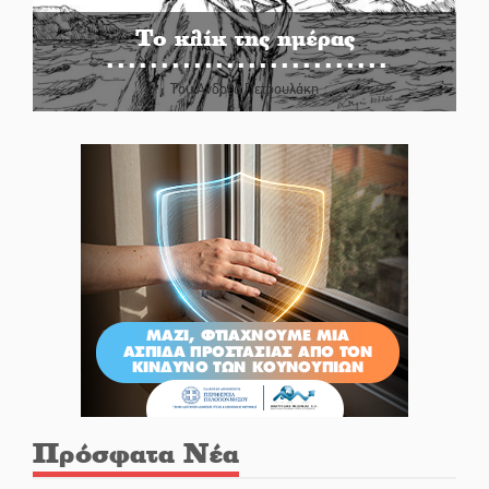
Το κλίκ της ημέρας
Του Ανδρέα Πετρουλάκη
Πρόσφατα Νέα