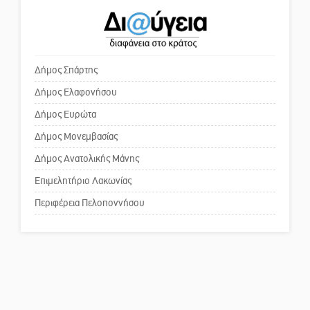
Μαρτσούκος
Ο εξωραϊσμός της Πλατείας Ν.
Η Έρη Ρίτσου σχολιάζει τα…
Κόσμου και ένας ελλοχεύων
τραγελαφικά των «κληρονόμων»
κίνδυνος
Δήμος Σπάρτης
Δήμος Ελαφονήσου
Το δικό σας σχόλιο: «Κύριε
πρωθυπουργέ, ντροπή»
Δήμος Ευρώτα
Δήμος Μονεμβασίας
Δήμος Ανατολικής Μάνης
Το δικό σας σχόλιο: Ανοιχτή
επιστολή στον δήμαρχο Σπάρτης
Επιμελητήριο Λακωνίας
για τη λειτουργία του ΚΑΠΗ
Περιφέρεια Πελοποννήσου
Το δικό σας σχόλιο: Παράδειγμα
κοινωνικής αναισθησίας