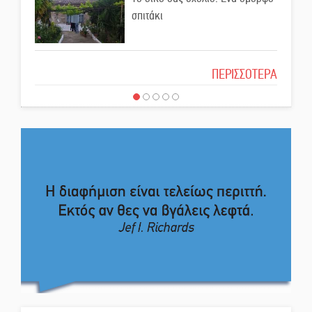
Ελεύθερος ο 55χρονος για την
σπιτάκι
υπόθεση του Μυστρά
Το δικό σας σχόλιο: Μπράβο στη
ΠΕΡΙΣΣΟΤΕΡΑ
Εκδηλώσεις-δράσεις-
Φιλαρμονική Σπάρτης
προθεσμίες στη Λακωνία
(ΣΥΝΕΧΗΣ ΑΝΑΝΕΩΣΗ)
Το δικό σας σχόλιο: Σύντομη
Ποδοσφαιρικό αντάμωμα για
απάντηση σε διθυράμβους για το
τους Κοκκινοραχίτες
παλαιό Δικαστικό Μέγαρο
Το δικό σας σχόλιο: Ιερή
Μάχης συνέχεια των 310 για τη
απόφαση
Λαϊκή Σπάρτης
Το δικό σας σχόλιο: Πώς να
Στον τελικό του Πρωταθλήματος
εμπιστευθείς;
Ελλάδας Beach Soccer ο Π.