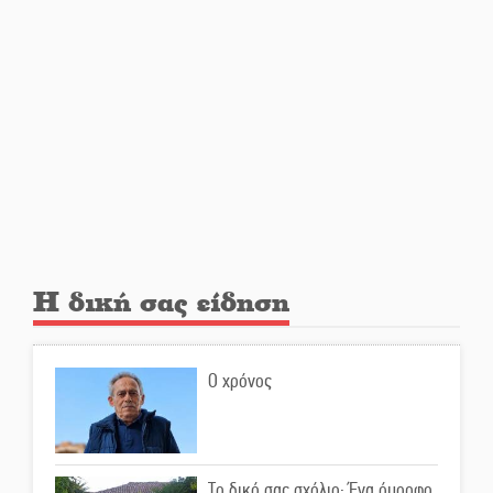
Αποστολή εξετελέσθη στην
Ταϊβάν: Στη βάση τους τα
παγκόσμια Σπαρτιατόπουλα
«Ρίζες και Ρεύματα» στο
Ξηροκάμπι με Ίκαρη και
Ζερβάκη
Αμετάβλητος στο «τριάρι» ο
Η δική σας είδηση
κίνδυνος φωτιάς σε όλη τη
Λακωνία
Ο χρόνος
Εβδομάδα Ομογενών:
Κερδισμένη ουσία ή
επικοινωνιακές εντυπώσεις;
Το δικό σας σχόλιο: Ένα όμορφο