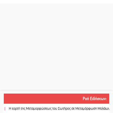
Ροή Ειδήσεων
:
 εορτή της Μεταμορφώσεως του Σωτήρος σε Μεταμόρφωση Μολάων και Ανθο