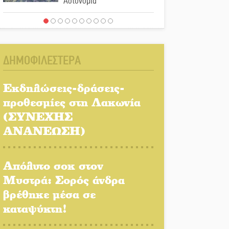
Αστυνομία
Μπαρόκ μελωδίες κάτω
από την αυγουστιάτικη
πανσέληνο της
ΔΗΜΟΦΙΛΕΣΤΕΡΑ
Μονεμβασιάς
Διακοπή ρεύματος στο Έλος
Εκδηλώσεις-δράσεις-
προθεσμίες στη Λακωνία
(ΣΥΝΕΧΗΣ
Στο Γύθειο η Άντζελα
ΑΝΑΝΕΩΣΗ)
Γκερέκου
Απόλυτο σοκ στον
Νταλίκα έπεσε σε γκρεμό
Μυστρά: Σορός άνδρα
στον Κλαδά: Νεκρός ο
βρέθηκε μέσα σε
48χρονος οδηγός
καταψύκτη!
«Ανοιχτή Πόλη» απόψε η