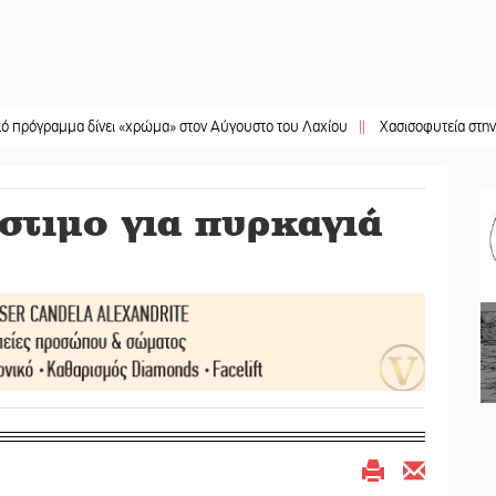
μμα δίνει «χρώμα» στον Αύγουστο του Λαχίου
||
Χασισοφυτεία στην Παλαιοπα
τιμο για πυρκαγιά