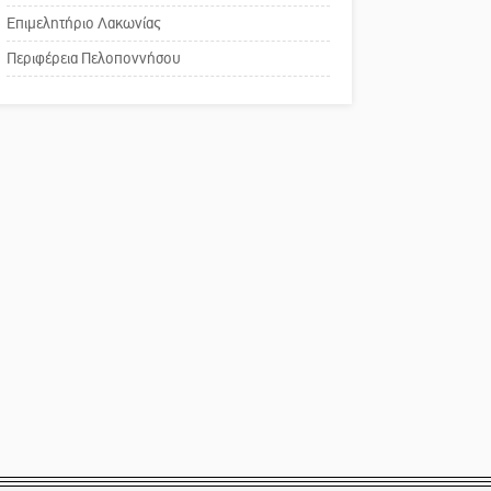
Επιμελητήριο Λακωνίας
Το δικό σας σχόλιο:
Περιφέρεια Πελοποννήσου
Παράδειγμα κοινωνικής
αναισθησίας
Πού βρίσκεται το ιστορικό
κέντρο της Σπάρτης;