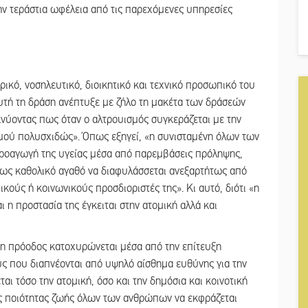
ν τεράστια ωφέλεια από τις παρεχόμενες υπηρεσίες
ικό, νοσηλευτικό, διοικητικό και τεχνικό προσωπικό του
υτή τη δράση ανέπτυξε με ζήλο τη μακέτα των δράσεών
κνύοντας πως όταν ο αλτρουισμός συγκεράζεται με την
σμού πολυσχιδώς». Όπως εξηγεί, «η συνισταμένη όλων των
ροαγωγή της υγείας μέσα από παρεμβάσεις πρόληψης,
α ως καθολικό αγαθό να διαφυλάσσεται ανεξαρτήτως από
ούς ή κοινωνικούς προσδιοριστές της». Κι αυτό, διότι «η
 η προστασία της έγκειται στην ατομική αλλά και
«η πρόοδος κατοχυρώνεται μέσα από την επίτευξη
ς που διαπνέονται από υψηλό αίσθημα ευθύνης για την
ι τόσο την ατομική, όσο και την δημόσια και κοινοτική
της ποιότητας ζωής όλων των ανθρώπων να εκφράζεται