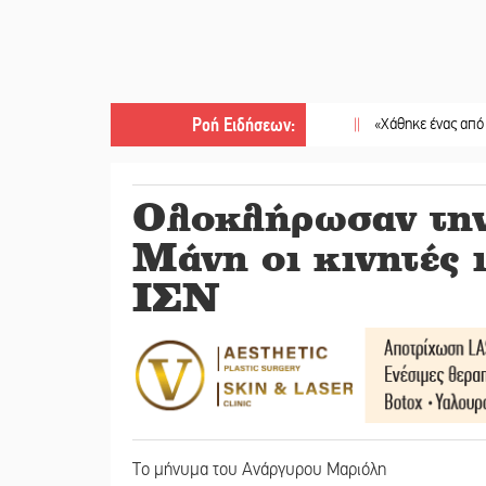
Ροή Ειδήσεων
:
||
«Χάθηκε ένας από τους απλού
Ολοκλήρωσαν την
Μάνη οι κινητές ι
ΙΣΝ
Το μήνυμα του Ανάργυρου Μαριόλη