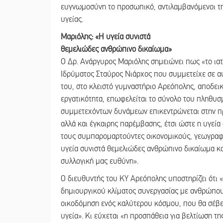
ευγνωμοσύνη το προσωπικό, αντιλαμβανόμενοι τη
υγείας.
Μαριόλης: «Η υγεία συνιστά
θεμελιώδες ανθρώπινο δικαίωμα»
Ο Δρ. Ανάργυρος Μαριόλης σημειώνει πως «το ιατρ
Ιδρύματος Σταύρος Νιάρχος που συμμετείχε σε α
του, στο κλειστό γυμναστήριο Αρεόπολης, αποδει
εργατικότητα, επωφελείται το σύνολο του πληθυ
συμμετεχόντων δυνάμεων επικεντρώνεται στην π
αλλά και έγκαιρης παρέμβασης, έτσι ώστε η υγεί
τους συμπαρομαρτούντες οικονομικούς, γεωγραφικ
υγεία συνιστά θεμελιώδες ανθρώπινο δικαίωμα και
συλλογική μας ευθύνη».
Ο διευθυντής του ΚΥ Αρεόπολης υποστηρίζει ότι 
δημιουργικού κλίματος συνεργασίας με ανθρώπου
οικοδόμηση ενός καλύτερου κόσμου, που θα σέβετα
υγεία». Κι εύχεται «η προσπάθεια για βελτίωση 