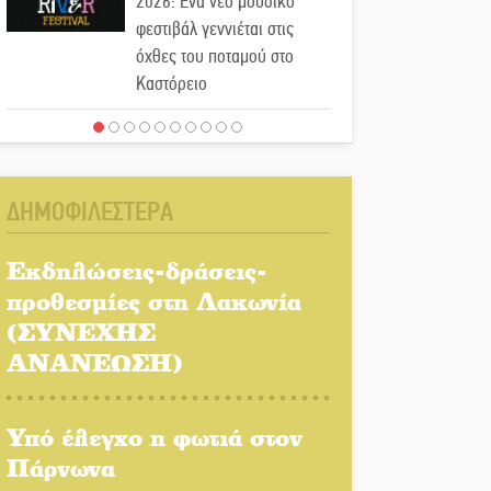
2026: Ένα νέο μουσικό
φεστιβάλ γεννιέται στις
όχθες του ποταμού στο
Καστόρειο
Τα ζάρια παίρνουν «φωτιά»
στην Άρνα: Στήνεται το 3ο
Τουρνουά Τάβλι
ΔΗΜΟΦΙΛΕΣΤΕΡΑ
Αυθεντικό γλέντι με «Γιορτή
Βραστού» στη Σοχά
Εκδηλώσεις-δράσεις-
προθεσμίες στη Λακωνία
(ΣΥΝΕΧΗΣ
Το τελεφερίκ της
Μονεμβασιάς στο τραπέζι
ΑΝΑΝΕΩΣΗ)
του δημόσιου διαλόγου
Υπό έλεγχο η φωτιά στον
Πολιτισμός και παράδοση
δίνουν ραντεβού στην
Πάρνωνα