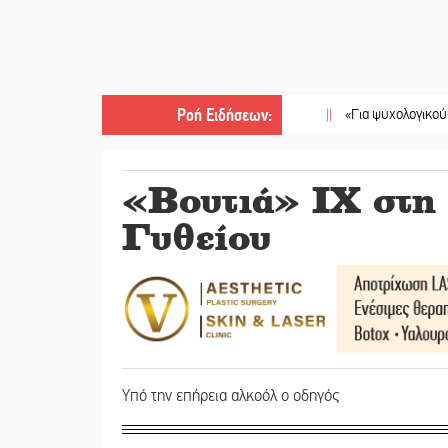
Ροή Ειδήσεων
:
||
«Για ψυχολογικούς λόγους» κ
«Βουτιά» ΙΧ στη 
Γυθείου
Υπό την επήρεια αλκοόλ ο οδηγός