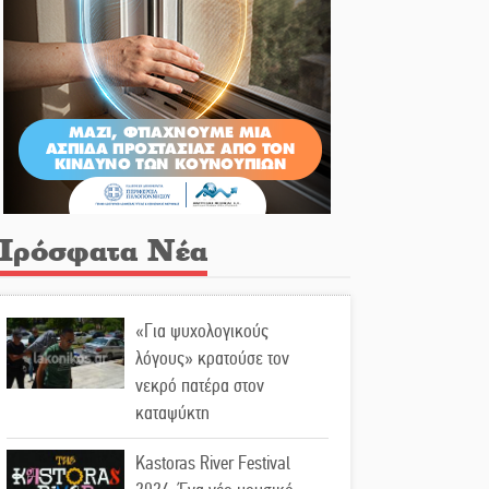
Πρόσφατα Νέα
«Για ψυχολογικούς
λόγους» κρατούσε τον
νεκρό πατέρα στον
καταψύκτη
Kastoras River Festival