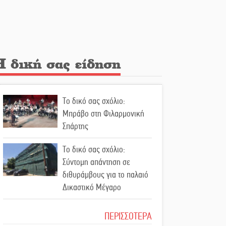
Λακε-Δαιμονικά: Το
κυπαρίσσι του Μυστρά που
φύτρωσε από μια
ξεχασμένη προφητεία
Η δική σας είδηση
Κλήρωσε για τον Αστέρα
Βλαχιώτη στη Γ’ Εθνική
Το δικό σας σχόλιο:
Οδύνη στην Απιδιά για τον
Μπράβο στη Φιλαρμονική
χαμό της 29χρονης Ελένης
Σπάρτης
σε τροχαίο
Το δικό σας σχόλιο:
«Σφραγίδα» έργου και
Σύντομη απάντηση σε
απολογισμού στο
διθυράμβους για το παλαιό
Παναρκαδικό από τον Κυρ.
Δικαστικό Μέγαρο
Διαμαντάκο
Το δικό σας σχόλιο: Ιερή
ΠΕΡΙΣΣΟΤΕΡΑ
Μια «χρυσή» ελαιοκομική
απόφαση