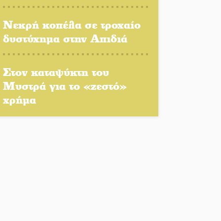
πρόγραμμα δίνει «χρώμα»
στον Αύγουστο του Λαχίου
Νεκρή κοπέλα σε τροχαίο
δυστύχημα στην Απιδιά
Χασισοφυτεία στην
Παλαιοπαναγιά ξεσκέπασε η
Αστυνομία
Στον καταψύκτη του
Μυστρά για το «ζεστό»
Μπαρόκ μελωδίες κάτω
χρήμα
από την αυγουστιάτικη
πανσέληνο της
Μονεμβασιάς
Διακοπή ρεύματος στο Έλος
Στο Γύθειο η Άντζελα
Γκερέκου