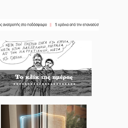
ής στο ποδόσφαιρο
||
5 χρόνια από την επανασύσταση της ΙΜ Παναγίας Βρεσθε
Το κλίκ της ημέρας
Του Ανδρέα Πετρουλάκη