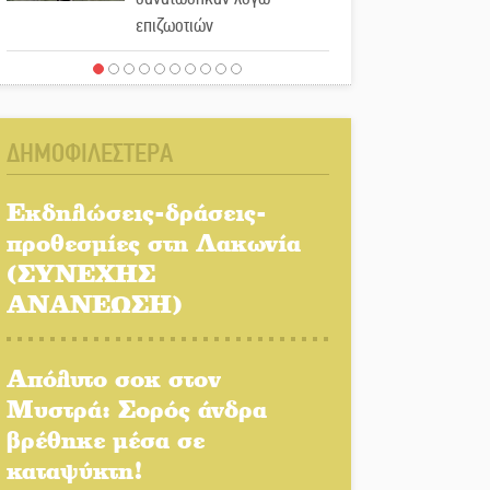
επιζωοτιών
Η ψυχολογία της ανατροπής
στο ποδόσφαιρο
ΔΗΜΟΦΙΛΕΣΤΕΡΑ
Ένα «ταξίδι» τέχνης και
χρωμάτων στη Νεάπολη
Εκδηλώσεις-δράσεις-
προθεσμίες στη Λακωνία
Τα Λαγκάδια κρατούν
(ΣΥΝΕΧΗΣ
ζωντανή την τέχνη της
ΑΝΑΝΕΩΣΗ)
πέτρας
Στους ρυθμούς της
Απόλυτο σοκ στον
Ελεωνόρας Ζουγανέλη το
Μυστρά: Σορός άνδρα
Σαϊνοπούλειο
βρέθηκε μέσα σε
καταψύκτη!
Πλούσιο πολιτιστικό