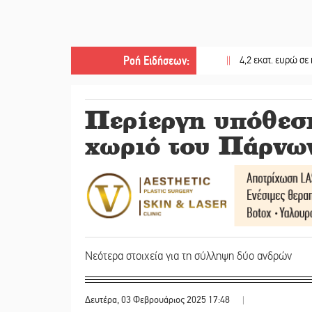
Ροή Ειδήσεων
:
||
4,2 εκατ. ευρώ σε κτηνοτρό
Περίεργη υπόθεσ
χωριό του Πάρνω
Νεότερα στοιχεία για τη σύλληψη δύο ανδρών
Δευτέρα, 03 Φεβρουάριος 2025 17:48
|