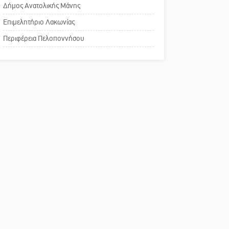
του ΚΑΠΗ
Δήμος Ανατολικής Μάνης
Επιμελητήριο Λακωνίας
Το δικό σας σχόλιο:
Περιφέρεια Πελοποννήσου
Παράδειγμα κοινωνικής
αναισθησίας
Πού βρίσκεται το ιστορικό
κέντρο της Σπάρτης;