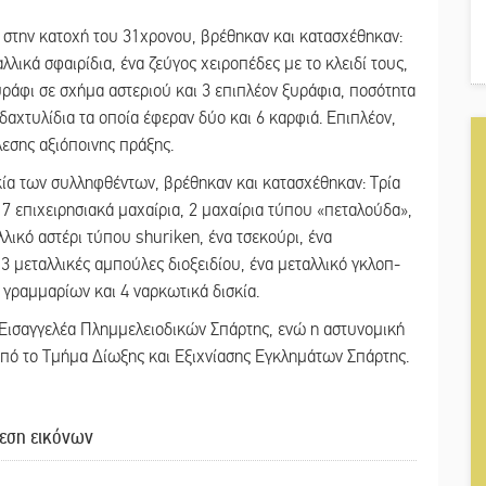
 στην κατοχή του 31χρονου, βρέθηκαν και κατασχέθηκαν:
λικά σφαιρίδια, ένα ζεύγος χειροπέδες με το κλειδί τους,
ξυράφι σε σχήμα αστεριού και 3 επιπλέον ξυράφια, ποσότητα
αχτυλίδια τα οποία έφεραν δύο και 6 καρφιά. Επιπλέον,
εσης αξιόποινης πράξης.
κία των συλληφθέντων, βρέθηκαν και κατασχέθηκαν: Τρία
, 7 επιχειρησιακά μαχαίρια, 2 μαχαίρια τύπου «πεταλούδα»,
λλικό αστέρι τύπου shuriken, ένα τσεκούρι, ένα
 3 μεταλλικές αμπούλες διοξειδίου, ένα μεταλλικό γκλοπ-
γραμμαρίων και 4 ναρκωτικά δισκία.
 Εισαγγελέα Πλημμελειοδικών Σπάρτης, ενώ η αστυνομική
 από το Τμήμα Δίωξης και Εξιχνίασης Εγκλημάτων Σπάρτης.
εση εικόνων