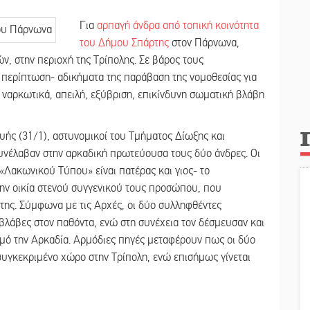
Για
αρπαγή άνδρα από τοπική κοινότητα
του Δήμου Σπάρτης
στον Πάρνωνα,
ν, στην περιοχή της Τρίπολης. Σε βάρος τους
ά περίπτωση- αδικήματα της παράβαση της νομοθεσίας για
ναρκωτικά, απειλή, εξύβριση, επικίνδυνη σωματική βλάβη
υής (31/1), αστυνομικοί του Τμήματος Δίωξης και
συνέλαβαν στην αρκαδική πρωτεύουσα τους δύο άνδρες. Οι
«Λακωνικού Τύπου» είναι πατέρας και γιος- το
την οικία στενού συγγενικού τους προσώπου, που
της. Σύμφωνα με τις Αρχές, οι δύο συλληφθέντες
βλάβες στον παθόντα, ενώ στη συνέχεια τον δέσμευσαν και
σμό την Αρκαδία. Αρμόδιες πηγές μεταφέρουν πως οι δύο
συγκεκριμένο χώρο στην Τρίπολη, ενώ επισήμως γίνεται