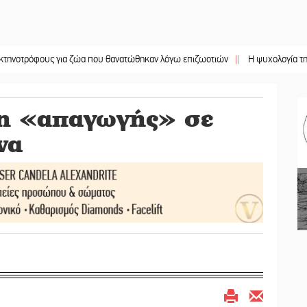
φους για ζώα που θανατώθηκαν λόγω επιζωοτιών
||
Η ψυχολογία της ανατροπ
η «απαγωγής» σε
να