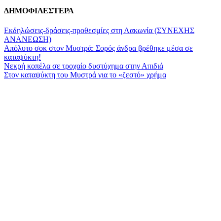
ΔΗΜΟΦΙΛΕΣΤΕΡΑ
Εκδηλώσεις-δράσεις-προθεσμίες στη Λακωνία (ΣΥΝΕΧΗΣ
ΑΝΑΝΕΩΣΗ)
Απόλυτο σοκ στον Μυστρά: Σορός άνδρα βρέθηκε μέσα σε
καταψύκτη!
Νεκρή κοπέλα σε τροχαίο δυστύχημα στην Απιδιά
Στον καταψύκτη του Μυστρά για το «ζεστό» χρήμα