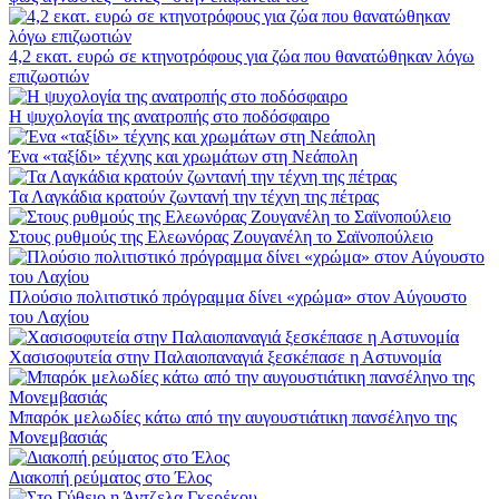
4,2 εκατ. ευρώ σε κτηνοτρόφους για ζώα που θανατώθηκαν λόγω
επιζωοτιών
Η ψυχολογία της ανατροπής στο ποδόσφαιρο
Ένα «ταξίδι» τέχνης και χρωμάτων στη Νεάπολη
Τα Λαγκάδια κρατούν ζωντανή την τέχνη της πέτρας
Στους ρυθμούς της Ελεωνόρας Ζουγανέλη το Σαϊνοπούλειο
Πλούσιο πολιτιστικό πρόγραμμα δίνει «χρώμα» στον Αύγουστο
του Λαχίου
Χασισοφυτεία στην Παλαιοπαναγιά ξεσκέπασε η Αστυνομία
Μπαρόκ μελωδίες κάτω από την αυγουστιάτικη πανσέληνο της
Μονεμβασιάς
Διακοπή ρεύματος στο Έλος