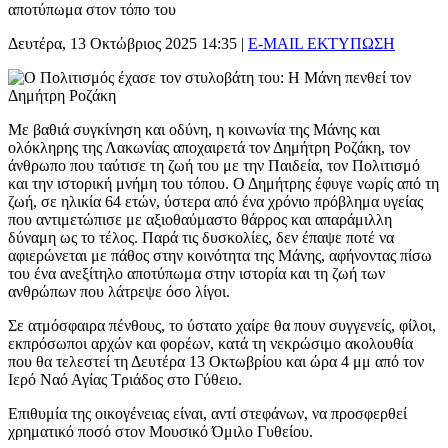
αποτύπωμα στον τόπο του
Δευτέρα, 13 Οκτώβριος 2025 14:35
|
E-MAIL
ΕΚΤΥΠΩΣΗ
Με βαθιά συγκίνηση και οδύνη, η κοινωνία της Μάνης και
ολόκληρης της Λακωνίας αποχαιρετά τον Δημήτρη Ροζάκη, τον
άνθρωπο που ταύτισε τη ζωή του με την Παιδεία, τον Πολιτισμό
και την ιστορική μνήμη του τόπου. Ο Δημήτρης έφυγε νωρίς από τη
ζωή, σε ηλικία 64 ετών, ύστερα από ένα χρόνιο πρόβλημα υγείας
που αντιμετώπισε με αξιοθαύμαστο θάρρος και απαράμιλλη
δύναμη ως το τέλος. Παρά τις δυσκολίες, δεν έπαψε ποτέ να
αφιερώνεται με πάθος στην κοινότητα της Μάνης, αφήνοντας πίσω
του ένα ανεξίτηλο αποτύπωμα στην ιστορία και τη ζωή των
ανθρώπων που λάτρεψε όσο λίγοι.
Σε ατμόσφαιρα πένθους, το ύστατο χαίρε θα πουν συγγενείς, φίλοι,
εκπρόσωποι αρχών και φορέων, κατά τη νεκρώσιμο ακολουθία
που θα τελεστεί τη Δευτέρα 13 Οκτωβρίου και ώρα 4 μμ από τον
Ιερό Ναό Αγίας Τριάδος στο Γύθειο.
Επιθυμία της οικογένειας είναι, αντί στεφάνων, να προσφερθεί
χρηματικό ποσό στον Μουσικό Όμιλο Γυθείου.