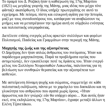
Το όραμά του Δ. Ροζάκη ήταν η καθιέρωση της 17ης Μαρτίου
(1821) ως μεγάλης γιορτής της Μάνης, μιας ιδέας που μέχρι τότε
φάνταζε ακατόρθωτη. Ο ίδιος υπήρξε πρωτεργάτης σε αυτό το
εγχείρημα. Με πείσμα, πίστη και ειλικρινή αγάπη για την Ιστορία,
μαζί με τους συνοδοιπόρους του, κατάφεραν να αναβιώσουν τις
μνήμες και να μετατρέψουν την ημέρα αυτή σε σύμβολο ενότητας
και πολιτιστικής υπερηφάνειας.
Διετέλεσε επίσης ενεργός μέλος αρκετών συλλόγων και φορέων
Πολιτισμού, Παιδείας και Γραμμάτων στην περιοχή της Μάνης.
Μαχητής της ζωής και της αξιοπρέπειας
Ο Δημήτρης δεν ήταν απλώς άνθρωπος του πνεύματος. Ήταν και
παράδειγμα μαχητικότητας. Παρά τα προβλήματα υγείας που
αντιμετώπιζε, δεν εγκατέλειψε ποτέ τις δράσεις του. Ήταν ενεργό
μέλος του Συλλόγου Νεφροπαθών Λακωνίας, παλεύοντας για τη
βελτίωση των συνθηκών θεραπείας και την αξιοπρέπεια των
ασθενών.
Με αστείρευτη δύναμη ψυχής και σώματος, συμμετείχε σε κάθε
πολιτιστική εκδήλωση, πάντα με το χαμόγελο του δασκάλου και τη
γλυκύτητα του ανθρώπου που αγαπά χωρίς όρους. «Ήταν
άρρωστος και δεν γνώριζε εάν θα υπάρχει αύριο… Και αυτός ήταν
εκεί, στις εκδηλώσεις της 17ης Μαρτίου», έγραψε μεταξύ άλλων η
Ελένη Τζανετάκου.