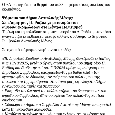
Ο «ΛΤ» εκφράζει τα θερμά του συλλυπητήρια στους οικείους του
εκλιπόντος.
Ψήφισμα του Δήμου Ανατολικής Μάνης:
Σε «Δημήτριος Π. Ροζάκης» μετονομάζεται
αίθουσα εκδηλώσεων στο Κέντρο Πολιτισμού
Τη ζωή και τη πολυδιάστατη συνεισφορά του Δ. Ροζάκη στον τόπο
αναγνωρίζει κι εκθειάζει, μεταξύ άλλων, σύσσωμο το Δημοτικό
Συμβούλιο Ανατολικής Μάνης.
Σε σχετικό ψήφισμα αναφέρονται τα εξής:
«Το Δημοτικό Συμβούλιο Ανατολικής Μάνης, συνεδρίασε εκτάκτως
στις 13/10/2025, μετά το άγγελμα του θανάτου του Δημητρίου Π.
Ροζάκη και έλαβε την υπ΄ αρ. 113/2025 ομόφωνη απόφαση του
Δημοτικού Συμβουλίου, αποχαιρετώντας με βαθιά θλίψη τον
αγαπητό φίλο, το δάσκαλο, τον άνθρωπο του πολιτισμού, της
ευγένειας και της προσφοράς στον τόπο μας, ως ελάχιστο δείγμα
ευγνωμοσύνης, τιμής και σεβασμού:
• Εκφράζει τα ειλικρινή του συλλυπητήρια, του δημάρχου και του
δημοτικού συμβουλίου, στην οικογένεια του εκλιπόντος και τους
οικείους του.
• Σύσσωμο το Δημοτικό Συμβούλιο Ανατολικής Μάνης να παραστεί
κατά τη νεκρώσιμη ακολουθία.
• Κατάθεση στεφάνων στη μνήμη του εκλιπόντος, εκ μέρους του