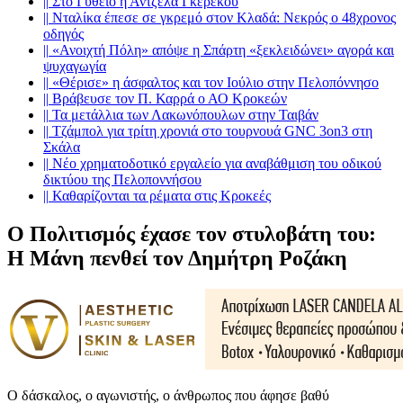
||
Στο Γύθειο η Άντζελα Γκερέκου
||
Νταλίκα έπεσε σε γκρεμό στον Κλαδά: Νεκρός ο 48χρονος
οδηγός
||
«Ανοιχτή Πόλη» απόψε η Σπάρτη «ξεκλειδώνει» αγορά και
ψυχαγωγία
||
«Θέρισε» η άσφαλτος και τον Ιούλιο στην Πελοπόννησο
||
Βράβευσε τον Π. Καρρά ο ΑΟ Κροκεών
||
Τα μετάλλια των Λακωνόπουλων στην Ταιβάν
||
Τζάμπολ για τρίτη χρονιά στο τουρνουά GNC 3on3 στη
Σκάλα
||
Νέο χρηματοδοτικό εργαλείο για αναβάθμιση του οδικού
δικτύου της Πελοποννήσου
||
Καθαρίζονται τα ρέματα στις Κροκεές
Ο Πολιτισμός έχασε τον στυλοβάτη του:
Η Μάνη πενθεί τον Δημήτρη Ροζάκη
Ο δάσκαλος, ο αγωνιστής, ο άνθρωπος που άφησε βαθύ