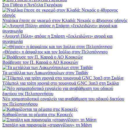
Στο Γύθειο η Άντζελα Γκερέκου
Νταλίκα έπεσε σε γκρεμό στον Κλαδά: Νεκρός ο 48χρονος οδηγός
«Ανοιχτή Πόλη» απόψε η Σπάρτη «ξεκλειδώνει» αγορά και
ψυχαγωγία
«Θέρισε» η άσφαλτος και τον Ιούλιο στην Πελοπόννησο
Βράβευσε τον Π. Καρρά ο ΑΟ Κροκεών
Τα μετάλλια των Λακωνόπουλων στην Ταιβάν
Τζάμπολ για τρίτη χρονιά στο τουρνουά GNC 3on3 στη Σκάλα
Νέο χρηματοδοτικό εργαλείο για αναβάθμιση του οδικού δικτύου
της Πελοποννήσου
Καθαρίζονται τα ρέματα στις Κροκεές
Σπατάλη και παρανομία «στραγγίζουν» τη Μάνη