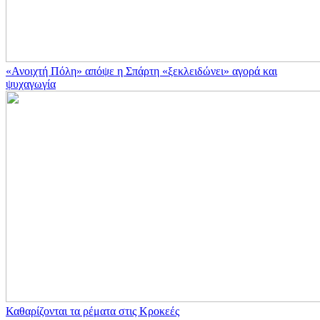
«Ανοιχτή Πόλη» απόψε η Σπάρτη «ξεκλειδώνει» αγορά και
ψυχαγωγία
Καθαρίζονται τα ρέματα στις Κροκεές