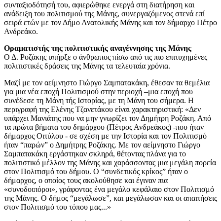
συνταξιοδότησή του, αφιερώθηκε ενεργά στη διατήρηση και
ανάδειξη του πολιτισμού της Μάνης, συνεργαζόμενος στενά επί
σειρά ετών με τον Δήμο Ανατολικής Μάνης και τον δήμαρχο Πέτρο
Ανδρεάκο.
Οραματιστής της πολιτιστικής αναγέννησης της Μάνης
Ο Δ. Ροζάκης υπήρξε ο άνθρωπος πίσω από τις πιο επιτυχημένες
πολιτιστικές δράσεις της Μάνης τα τελευταία χρόνια.
Μαζί με τον αείμνηστο Γιώργο Σαμπατακάκη, έθεσαν τα θεμέλια
για μια νέα εποχή Πολιτισμού στην περιοχή –μια εποχή που
συνέδεσε τη Μάνη τής Ιστορίας, με τη Μάνη του σήμερα. Η
περιγραφή της Ελένης Τζανετάκου είναι χαρακτηριστική: «Δεν
υπάρχει Μανιάτης που να μην γνωρίζει τον Δημήτρη Ροζάκη. Από
τα πρώτα βήματα του δημάρχου (Πέτρος Ανδρεάκος) -που ήταν
δήμαρχος Οιτύλου - σε σχέση με την Ιστορία και τον Πολιτισμό
ήταν “παρών” ο Δημήτρης Ροζάκης. Με τον αείμνηστο Γιώργο
Σαμπατακάκη εργάστηκαν σκληρά, θέτοντας πλάνα για το
πολιτιστικό μέλλον της Μάνης και χαράσσοντας μια μεγάλη πορεία
στον Πολιτισμό του δήμου. Ο “συνδετικός κρίκος” ήταν ο
δήμαρχος, ο οποίος τους ακολούθησε και έγιναν πια
«συνοδοιπόροι», γράφοντας ένα μεγάλο κεφάλαιο στον Πολιτισμό
της Μάνης. Ο δήμος “μεγάλωσε”, και μεγάλωσαν και οι απαιτήσεις
στον Πολιτισμό του τόπου μας...»