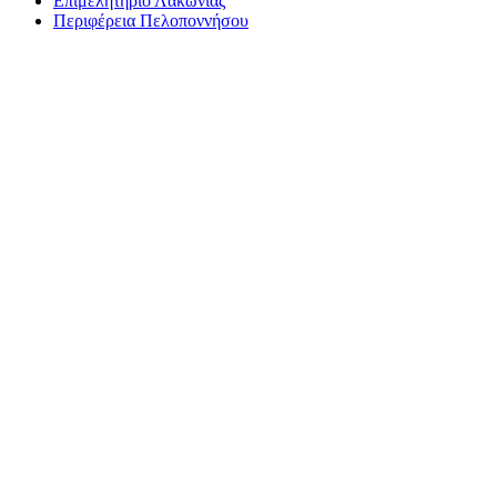
Επιμελητήριο Λακωνίας
Περιφέρεια Πελοποννήσου