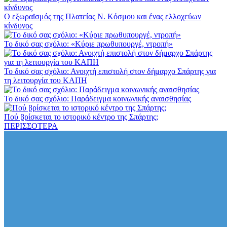
Ο εξωραϊσμός της Πλατείας Ν. Κόσμου και ένας ελλοχεύων
κίνδυνος
Το δικό σας σχόλιο: «Κύριε πρωθυπουργέ, ντροπή»
Το δικό σας σχόλιο: Ανοιχτή επιστολή στον δήμαρχο Σπάρτης για
τη λειτουργία του ΚΑΠΗ
Το δικό σας σχόλιο: Παράδειγμα κοινωνικής αναισθησίας
Πού βρίσκεται το ιστορικό κέντρο της Σπάρτης;
ΠΕΡΙΣΣΟΤΕΡΑ