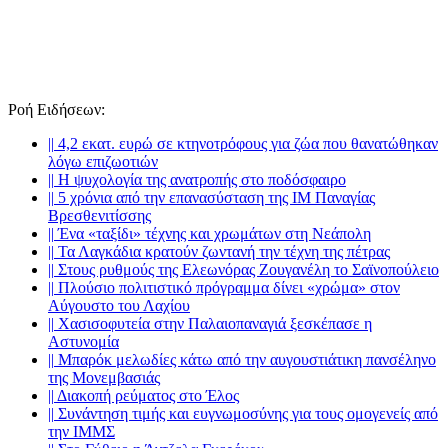
Ροή Ειδήσεων
:
||
4,2 εκατ. ευρώ σε κτηνοτρόφους για ζώα που θανατώθηκαν
λόγω επιζωοτιών
||
Η ψυχολογία της ανατροπής στο ποδόσφαιρο
||
5 χρόνια από την επανασύσταση της ΙΜ Παναγίας
Βρεσθενιτίσσης
||
Ένα «ταξίδι» τέχνης και χρωμάτων στη Νεάπολη
||
Τα Λαγκάδια κρατούν ζωντανή την τέχνη της πέτρας
||
Στους ρυθμούς της Ελεωνόρας Ζουγανέλη το Σαϊνοπούλειο
||
Πλούσιο πολιτιστικό πρόγραμμα δίνει «χρώμα» στον
Αύγουστο του Λαχίου
||
Χασισοφυτεία στην Παλαιοπαναγιά ξεσκέπασε η
Αστυνομία
||
Μπαρόκ μελωδίες κάτω από την αυγουστιάτικη πανσέληνο
της Μονεμβασιάς
||
Διακοπή ρεύματος στο Έλος
||
Συνάντηση τιμής και ευγνωμοσύνης για τους ομογενείς από
την ΙΜΜΣ