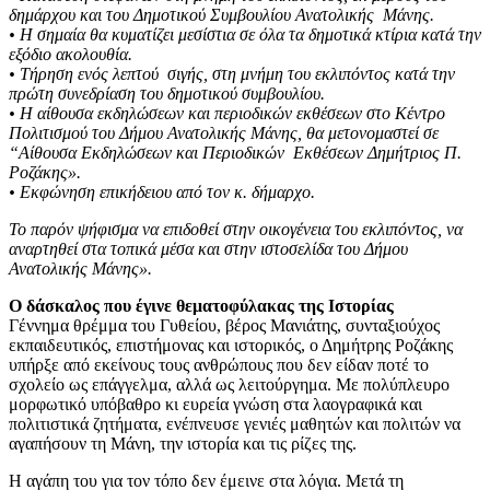
δημάρχου και του Δημοτικού Συμβουλίου Ανατολικής Μάνης.
• Η σημαία θα κυματίζει μεσίστια σε όλα τα δημοτικά κτίρια κατά την
εξόδιο ακολουθία.
• Τήρηση ενός λεπτού σιγής, στη μνήμη του εκλιπόντος κατά την
πρώτη συνεδρίαση του δημοτικού συμβουλίου.
• Η αίθουσα εκδηλώσεων και περιοδικών εκθέσεων στο Κέντρο
Πολιτισμού του Δήμου Ανατολικής Μάνης, θα μετονομαστεί σε
“Αίθουσα Εκδηλώσεων και Περιοδικών Εκθέσεων Δημήτριος Π.
Ροζάκης».
• Εκφώνηση επικήδειου από τον κ. δήμαρχο.
Το παρόν ψήφισμα να επιδοθεί στην οικογένεια του εκλιπόντος, να
αναρτηθεί στα τοπικά μέσα και στην ιστοσελίδα του Δήμου
Ανατολικής Μάνης».
Ο δάσκαλος που έγινε θεματοφύλακας της Ιστορίας
Γέννημα θρέμμα του Γυθείου, βέρος Μανιάτης, συνταξιούχος
εκπαιδευτικός, επιστήμονας και ιστορικός, ο Δημήτρης Ροζάκης
υπήρξε από εκείνους τους ανθρώπους που δεν είδαν ποτέ το
σχολείο ως επάγγελμα, αλλά ως λειτούργημα. Με πολύπλευρο
μορφωτικό υπόβαθρο κι ευρεία γνώση στα λαογραφικά και
πολιτιστικά ζητήματα, ενέπνευσε γενιές μαθητών και πολιτών να
αγαπήσουν τη Μάνη, την ιστορία και τις ρίζες της.
Η αγάπη του για τον τόπο δεν έμεινε στα λόγια. Μετά τη