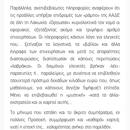
Παράλληλα, ανεπιβεβαίωτες πληροφορίες αναφέρουν ότι
τις προάλλες υπήρξαν επιδρομές των «ράμπο» της ΑΑΔΕ
σε όλη τη Λακωνία. «Όργωσαν» κυριολεκτικά τον νομό οι
εφοριακοί, εξετάζοντας ακόμα και τριψήφιο αριθμό
επιχειρήσεων. Οι πληροφορίες κάνουν λόγο για ελεγκτές
που… ξετίναξαν τα λογιστικά, τα «βιβλία» και άλλα
έγγραφα των επιχειρήσεων και μετά τις απαραίτητες
διασταυρώσεις, διαπίστωσαν σε κάποιες περιπτώσεις
«λαβράκια». Οι δαιμόνιοι ελεγκτές βρήκαν -λέει-
παρατυπίες ή… παραλείψεις, με συνέπεια να επιβληθούν
τσουχτερά πρόστιμα δεκάδων χιλιάδων ευρώ που, όπως
μαθαίνουμε, για κάποιους άγγιξαν 5ψήφια(!) επίπεδα.
Μένει να επιβεβαιωθεί η «μυστική» -κατά τα άλλα-
εκστρατεία και οι καρποί αυτής…
Το μήνυμα που εστάλη και το άκριτο συμπέρασμα, εν
πολλοίς: Προσοχή, συμμόρφωση και «καθαρά» χαρτιά,
γιατί η εποχή της… χαλαρότητας ανήκει στο παρελθόν.