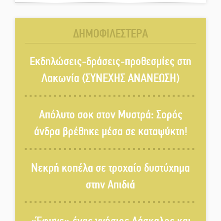
και πρωτοπόρος της Τεχνικής
Εκπαίδευσης στη Λακωνία
ΔΗΜΟΦΙΛΕΣΤΕΡΑ
«Κλειστά» ανοιχτά προαύλια
στον Δ. Σπάρτης;
Εκδηλώσεις-δράσεις-προθεσμίες στη
Λακωνία (ΣΥΝΕΧΗΣ ΑΝΑΝΕΩΣΗ)
Δεκαπενταύγουστος στην
Πετρίνα: Αντάμωμα με μουσική,
Απόλυτο σοκ στον Μυστρά: Σορός
χορό και παράδοση
άνδρα βρέθηκε μέσα σε καταψύκτη!
Σωτήρια επέμβαση για ναυτικό
ανοιχτά του Γυθείου
Νεκρή κοπέλα σε τροχαίο δυστύχημα
στην Απιδιά
Αποστολή εξετελέσθη στην
Ταϊβάν: Στη βάση τους τα
παγκόσμια Σπαρτιατόπουλα