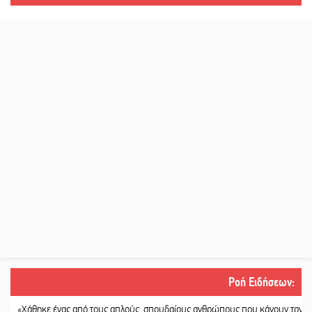
Ροή Ειδήσεων
:
ηκε ένας από τους απλούς, σπουδαίους ανθρώπους που κάνουν τον κόσμο λίγο