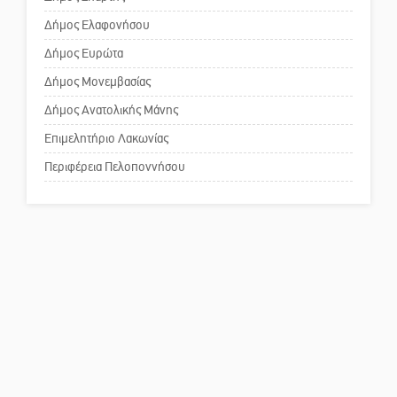
Δήμος Ελαφονήσου
Το δικό σας σχόλιο: Ανοιχτή
επιστολή στον δήμαρχο Σπάρτης
Δήμος Ευρώτα
για τη λειτουργία του ΚΑΠΗ
Δήμος Μονεμβασίας
Δήμος Ανατολικής Μάνης
Το δικό σας σχόλιο: Παράδειγμα
κοινωνικής αναισθησίας
Επιμελητήριο Λακωνίας
Περιφέρεια Πελοποννήσου
Πού βρίσκεται το ιστορικό
κέντρο της Σπάρτης;