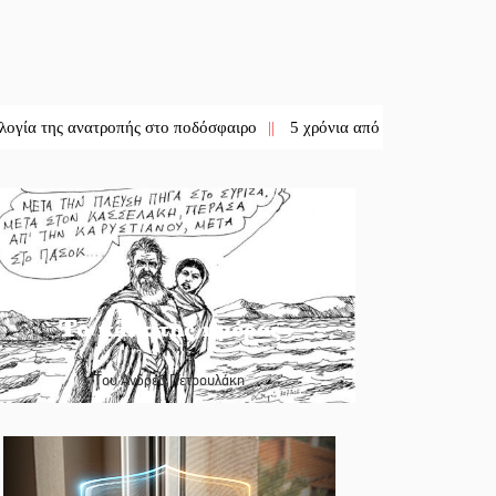
 ανατροπής στο ποδόσφαιρο
||
5 χρόνια από την επανασύσταση της ΙΜ
Το κλίκ της ημέρας
Του Ανδρέα Πετρουλάκη