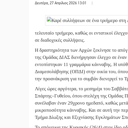
Δευτέρα, 27 Απρίλιος 2026 13:01
|
τελευταίο τριήμερο, καθώς οι εντατικοί έλεγ
σε διαδοχικές συλλήψεις.
Η δραστηριότητα των Αρχών ξεκίνησε το απόγ
της Ομάδας ΔΙΑΣ διενήργησαν έλεγχο σε έναν
εντοπίστηκαν 11 γραμμάρια κάνναβης. Η υπό
Διαμεσολάβησης (ΟΠΔΙ) στην οικία του, όπου 
την προανάκριση για το συμβάν διενεργεί το 
Λίγες ώρες αργότερα, το μεσημέρι του Σαββάτ
Σπάρτης–Γυθείου, όπου στελέχη της Ομάδας
συνέλαβαν έναν 29χρονο ημεδαπό, καθώς μετά
μικροποσότητα κάνναβης. Και σε αυτή την περ
Τμήμα Δίωξης και Εξιχνίασης Εγκλημάτων Σπ
Το απόγευμα της Κυριακής (26/4) στον ίδιο ο