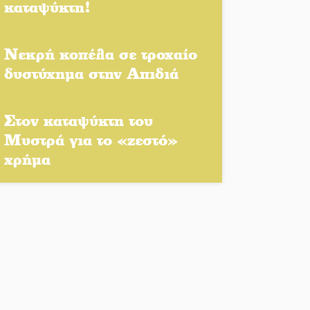
καταψύκτη!
Πλούσιο πολιτιστικό
πρόγραμμα δίνει «χρώμα»
στον Αύγουστο του Λαχίου
Νεκρή κοπέλα σε τροχαίο
δυστύχημα στην Απιδιά
Χασισοφυτεία στην
Παλαιοπαναγιά ξεσκέπασε η
Αστυνομία
Στον καταψύκτη του
Μυστρά για το «ζεστό»
Μπαρόκ μελωδίες κάτω
χρήμα
από την αυγουστιάτικη
πανσέληνο της
Μονεμβασιάς
Διακοπή ρεύματος στο Έλος
Στο Γύθειο η Άντζελα
Γκερέκου