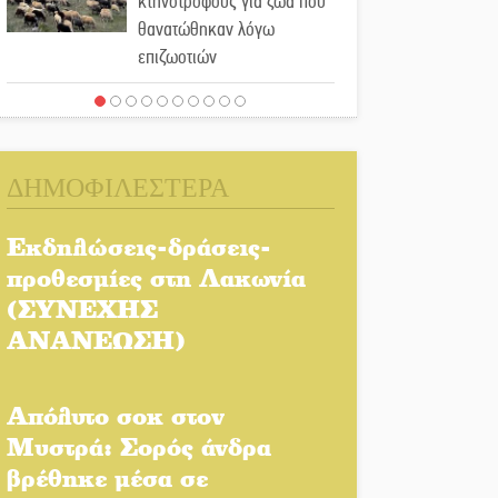
κτηνοτρόφους για ζώα που
θανατώθηκαν λόγω
επιζωοτιών
Η ψυχολογία της ανατροπής
στο ποδόσφαιρο
ΔΗΜΟΦΙΛΕΣΤΕΡΑ
Ένα «ταξίδι» τέχνης και
χρωμάτων στη Νεάπολη
Εκδηλώσεις-δράσεις-
προθεσμίες στη Λακωνία
Τα Λαγκάδια κρατούν
(ΣΥΝΕΧΗΣ
ζωντανή την τέχνη της
ΑΝΑΝΕΩΣΗ)
πέτρας
Στους ρυθμούς της
Απόλυτο σοκ στον
Ελεωνόρας Ζουγανέλη το
Μυστρά: Σορός άνδρα
Σαϊνοπούλειο
βρέθηκε μέσα σε