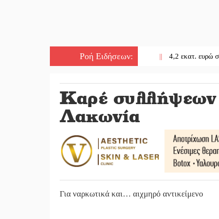
Ροή Ειδήσεων
:
||
4,2 εκατ. ευρώ σε κτηνοτ
Καρέ συλλήψεων 
Λακωνία
Για ναρκωτικά και… αιχμηρό αντικείμενο