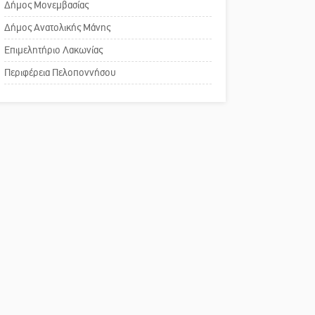
Δήμος Μονεμβασίας
Σπάρτης για τη λειτουργία
του ΚΑΠΗ
Δήμος Ανατολικής Μάνης
Επιμελητήριο Λακωνίας
Το δικό σας σχόλιο:
Περιφέρεια Πελοποννήσου
Παράδειγμα κοινωνικής
αναισθησίας
Πού βρίσκεται το ιστορικό
κέντρο της Σπάρτης;