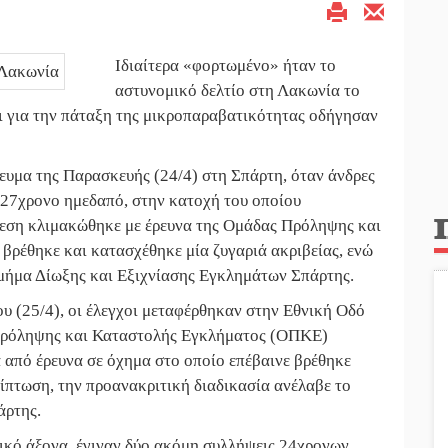
Ιδιαίτερα «φορτωμένο» ήταν το
αστυνομικό δελτίο στη Λακωνία το
χοι για την πάταξη της μικροπαραβατικότητας οδήγησαν
ευμα της Παρασκευής (24/4) στη Σπάρτη, όταν άνδρες
 27χρονο ημεδαπό, στην κατοχή του οποίου
θεση κλιμακώθηκε με έρευνα της Ομάδας Πρόληψης και
βρέθηκε και κατασχέθηκε μία ζυγαριά ακριβείας, ενώ
Τμήμα Δίωξης και Εξιχνίασης Εγκλημάτων Σπάρτης.
ου (25/4), οι έλεγχοι μεταφέρθηκαν στην Εθνική Οδό
 Πρόληψης και Καταστολής Εγκλήματος (ΟΠΚΕ)
 από έρευνα σε όχημα στο οποίο επέβαινε βρέθηκε
ίπτωση, την προανακριτική διαδικασία ανέλαβε το
άρτης.
δικό άξονα, έγιναν δύο ακόμη συλλήψεις 24χρονων