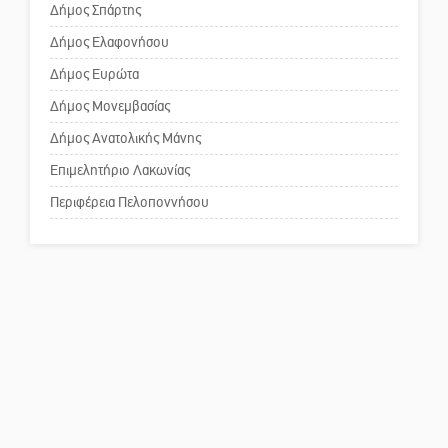
Δήμος Σπάρτης
Δήμος Ελαφονήσου
Το δικό σας σχόλιο: Ανοιχτή
επιστολή στον δήμαρχο Σπάρτης
Δήμος Ευρώτα
για τη λειτουργία του ΚΑΠΗ
Δήμος Μονεμβασίας
Δήμος Ανατολικής Μάνης
Το δικό σας σχόλιο: Παράδειγμα
κοινωνικής αναισθησίας
Επιμελητήριο Λακωνίας
Περιφέρεια Πελοποννήσου
Πού βρίσκεται το ιστορικό
κέντρο της Σπάρτης;