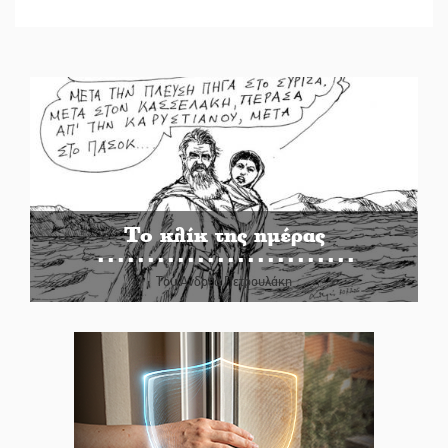
Το κλίκ της ημέρας
Του Ανδρέα Πετρουλάκη