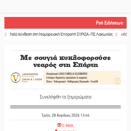
Ροή Ειδήσεων
:
έα σύνθεση στη Νομαρχιακή Επιτροπή ΣΥΡΙΖΑ-ΠΣ Λακωνίας
||
«Χάθηκε ένας
Με σουγιά κυκλοφορούσε
νεαρός στη Σπάρτη
Συνελήφθη τα ξημερώματα
Τρίτη, 28 Απρίλιος 2026 13:44
E-MAIL