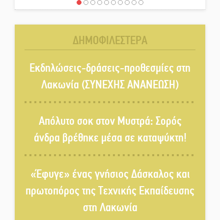
Χωρίς «διακοπές» η ΕΛΑΣ:
Σάρωσε Πελοπόννησο και
Λακωνία
ΔΗΜΟΦΙΛΕΣΤΕΡΑ
«Έφυγε» ένας γνήσιος Δάσκαλος
και πρωτοπόρος της Τεχνικής
Εκδηλώσεις-δράσεις-προθεσμίες στη
Εκπαίδευσης στη Λακωνία
Λακωνία (ΣΥΝΕΧΗΣ ΑΝΑΝΕΩΣΗ)
«Κλειστά» ανοιχτά προαύλια
στον Δ. Σπάρτης;
Απόλυτο σοκ στον Μυστρά: Σορός
άνδρα βρέθηκε μέσα σε καταψύκτη!
Δεκαπενταύγουστος στην
Πετρίνα: Αντάμωμα με μουσική,
«Έφυγε» ένας γνήσιος Δάσκαλος και
χορό και παράδοση
πρωτοπόρος της Τεχνικής Εκπαίδευσης
Σωτήρια επέμβαση για ναυτικό
στη Λακωνία
ανοιχτά του Γυθείου