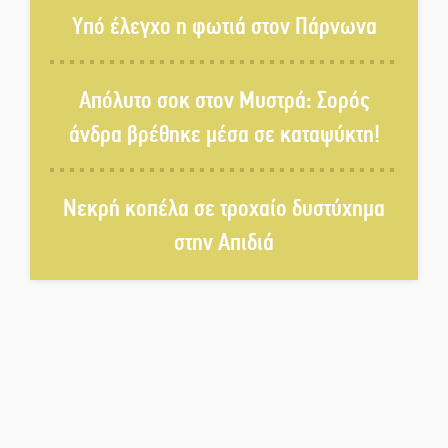
της 29χρονης Ελένης σε τροχαίο
Υπό έλεγχο η φωτιά στον Πάρνωνα
«Σφραγίδα» έργου και
Απόλυτο σοκ στον Μυστρά: Σορός
απολογισμού στο Παναρκαδικό
άνδρα βρέθηκε μέσα σε καταψύκτη!
από τον Κυρ. Διαμαντάκο
Μια «χρυσή» ελαιοκομική
Νεκρή κοπέλα σε τροχαίο δυστύχημα
προοπτική για τη Λακωνία
στην Απιδιά
Εκδηλώσεις του ΚΚΕ Λακωνίας
για τα 80 χρόνια από την ίδρυση
του Δημοκρατικού Στρατού
«Στέγνωσε» από νερό πάνω από
μήνα ο Πύρριχος