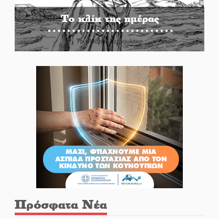
Το κλίκ της ημέρας
Του Ανδρέα Πετρουλάκη
Πρόσφατα Νέα