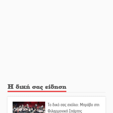
Άγρυπνος φρουρός 2 δεκαετιών
το Πυροφυλάκιο στις Αιγιές
ΔΥΠΑ: Επιπλέον 8.000
επιδοτούμενες θέσεις στο
πρόγραμμα απασχόλησης
ανέργων 55 ετών και άνω
Μισθός: Το στοίχημα των 1.500
ευρώ
Η δική σας είδηση
Δάκος: Νέα «όπλα» στην
προστασία της ελιάς
Το δικό σας σχόλιο: Μπράβο στη
Φιλαρμονική Σπάρτης