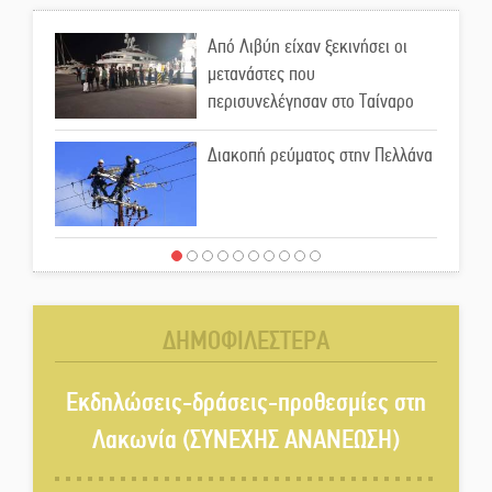
Από Λιβύη είχαν ξεκινήσει οι
μετανάστες που
περισυνελέγησαν στο Ταίναρο
Διακοπή ρεύματος στην Πελλάνα
Λακε-Δαιμονικά: Το κυπαρίσσι
του Μυστρά που φύτρωσε από
μια ξεχασμένη προφητεία
ΔΗΜΟΦΙΛΕΣΤΕΡΑ
Κλήρωσε για τον Αστέρα
Βλαχιώτη στη Γ’ Εθνική
Εκδηλώσεις-δράσεις-προθεσμίες στη
Λακωνία (ΣΥΝΕΧΗΣ ΑΝΑΝΕΩΣΗ)
Οδύνη στην Απιδιά για τον χαμό