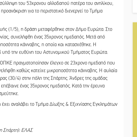
 σύλληψη του 53χρονου αλλοδαπού πατέρα του ανηλίκου,
 προανάκριση για το περιστατικό διενεργεί το Τμήμα
υής (1/5), η δράση μεταφέρθηκε στον Δήμο Ευρώτα. Στο
νίας, συνελήφθη ένας 35χρονος ημεδαπός. Μετά από
ποσότητα κάνναβης, η οποία και κατασχέθηκε. Η
εί υπό την ευθύνη του Αστυνομικού Τμήματος Ευρώτα.
Β’ ΟΠΚΕ πραγματοποίησαν έλεγχο σε 23χρονο ημεδαπό που
υνελήφθη καθώς κατείχε μικροποσότητα κάνναβης. Η αυλαία
έρας (30/4) στην πόλη της Σπάρτης. Άνδρες της ομάδας
ο επέβαινε ένας 35χρονος ημεδαπός. Κατά την έρευνα
εσμεύτηκε.
ση έχει αναλάβει το Τμήμα Δίωξης & Εξιχνίασης Εγκλημάτων
η Σπάρτη): ΕΛΑΣ