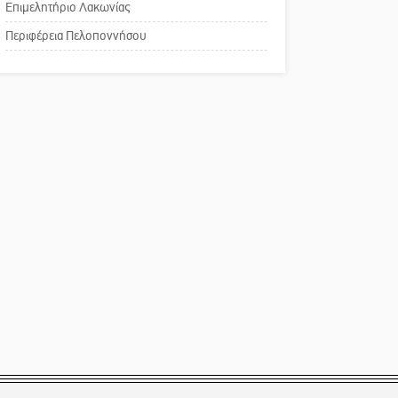
Επιμελητήριο Λακωνίας
Το δικό σας σχόλιο:
Περιφέρεια Πελοποννήσου
Παράδειγμα κοινωνικής
αναισθησίας
Πού βρίσκεται το ιστορικό
κέντρο της Σπάρτης;