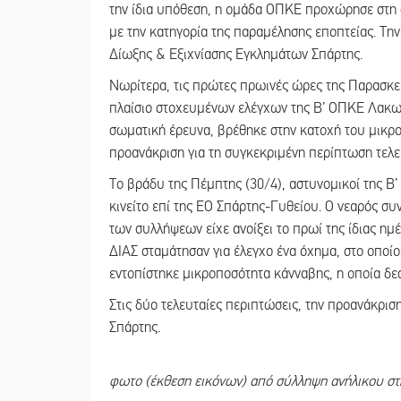
την ίδια υπόθεση, η ομάδα ΟΠΚΕ προχώρησε στη
με την κατηγορία της παραμέλησης εποπτείας. Την
Δίωξης & Εξιχνίασης Εγκλημάτων Σπάρτης.
Νωρίτερα, τις πρώτες πρωινές ώρες της Παρασκε
πλαίσιο στοχευμένων ελέγχων της Β’ ΟΠΚΕ Λακω
σωματική έρευνα, βρέθηκε στην κατοχή του μικρο
προανάκριση για τη συγκεκριμένη περίπτωση τελ
Το βράδυ της Πέμπτης (30/4), αστυνομικοί της 
κινείτο επί της ΕΟ Σπάρτης-Γυθείου. Ο νεαρός σ
των συλλήψεων είχε ανοίξει το πρωί της ίδιας ημ
ΔΙΑΣ σταμάτησαν για έλεγχο ένα όχημα, στο οποί
εντοπίστηκε μικροποσότητα κάνναβης, η οποία δ
Στις δύο τελευταίες περιπτώσεις, την προανάκρι
Σπάρτης.
φωτο (έκθεση εικόνων) από σύλληψη ανήλικου στ