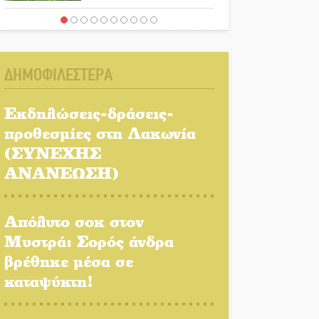
Ένα «ταξίδι» τέχνης και
χρωμάτων στη Νεάπολη
ΔΗΜΟΦΙΛΕΣΤΕΡΑ
Τα Λαγκάδια κρατούν
ζωντανή την τέχνη της
Εκδηλώσεις-δράσεις-
πέτρας
προθεσμίες στη Λακωνία
(ΣΥΝΕΧΗΣ
Στους ρυθμούς της
Ελεωνόρας Ζουγανέλη το
ΑΝΑΝΕΩΣΗ)
Σαϊνοπούλειο
Απόλυτο σοκ στον
Πλούσιο πολιτιστικό
πρόγραμμα δίνει «χρώμα»
Μυστρά: Σορός άνδρα
στον Αύγουστο του Λαχίου
βρέθηκε μέσα σε
καταψύκτη!
Χασισοφυτεία στην
Παλαιοπαναγιά ξεσκέπασε η