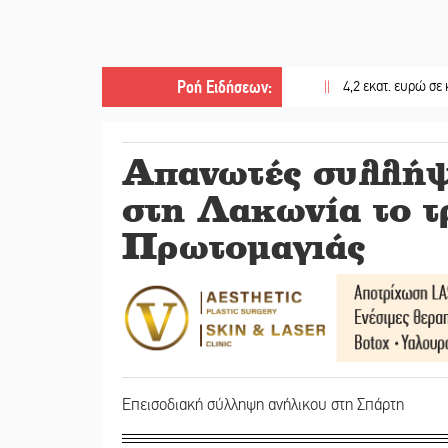
Ροή Ειδήσεων
:
||
4,2 εκατ. ευρώ σε κτηνοτρόφ
Απανωτές συλλήψ
στη Λακωνία το τ
Πρωτομαγιάς
Επεισοδιακή σύλληψη ανήλικου στη Σπάρτη