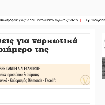
ους για ζώα που θανατώθηκαν λόγω επιζωοτιών
||
Η ψυχολογία της ανατροπή
εις για ναρκωτικά
ριήμερο της