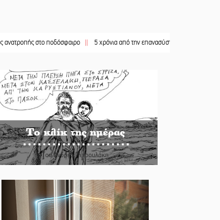
ς στο ποδόσφαιρο
||
5 χρόνια από την επανασύσταση της ΙΜ Παναγίας Βρεσθεν
Το κλίκ της ημέρας
Του Ανδρέα Πετρουλάκη