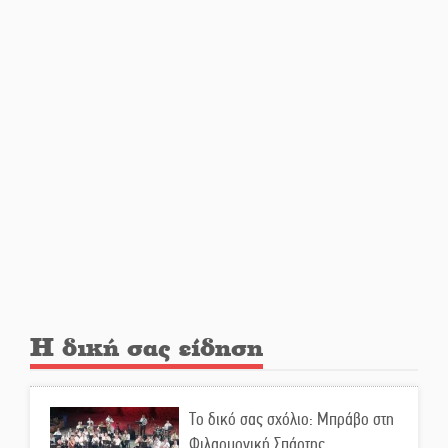
Υπερηφάνεια και αποθέωση!
Δύο μετάλλια για τη Λακωνία
στους Παιδικούς Αγώνες
Εντοπισμός και διάσωση
μεταναστών ανοιχτά του
Ταίναρου
Και ο Π. Νίκας δείχνει τον
ΦοΔΣΑ για τα «σπιτάκια»
Η δική σας είδηση
Εντολή διαγωνισμού για το
παλαιό Πρωτοδικείο Σπάρτης
Το δικό σας σχόλιο: Μπράβο στη
Φιλαρμονική Σπάρτης