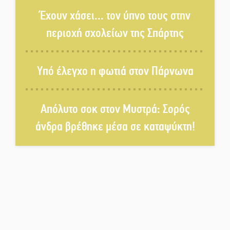
φωτιές στη Λακωνία
Έχουν χάσει... τον ύπνο τους στην
περιοχή σχολείων της Σπάρτης
Κατεβαίνει ο γενικός ρεύματος
σε Έλος και αρδευτικά 4
Υπό έλεγχο η φωτιά στον Πάρνωνα
περιοχών του Δ. Ευρώτα
Δημοσιεύτηκε η προκήρυξη του
Απόλυτο σοκ στον Μυστρά: Σορός
διαγωνισμού για το παλαιό
Πρωτοδικείο Σπάρτης
άνδρα βρέθηκε μέσα σε καταψύκτη!
Υπάλληλοι ΠΕ Λακωνίας: «Στο
κόκκινο το σύνολο των
Υπηρεσιών από την
υποστελέχωση»
Φως σε μπαράζ διαρρήξεων
στον Δ. Ευρώτα