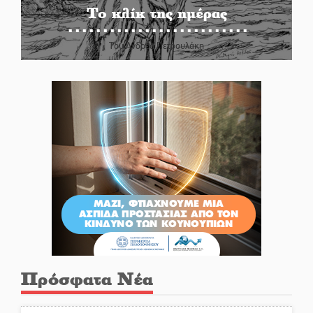
Το κλίκ της ημέρας
Του Ανδρέα Πετρουλάκη
Πρόσφατα Νέα