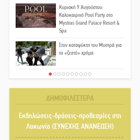
Κυριακή 9 Αυγούστου:
Καλοκαιρινό Pool Party στο
Mystras Grand Palace Resort &
Spa
Στον καταψύκτη του Μυστρά για
το «ζεστό» χρήμα
Ο καρχαρίας από την εποχή του
Σαίξπηρ που αψηφά τον χρόνο
ΔΗΜΟΦΙΛΕΣΤΕΡΑ
Στη φάκα της Ασφάλειας Σπάρτης
μέλος της σπείρας των
Εκδηλώσεις-δράσεις-προθεσμίες στη
«κουκουλοφόρων»
Λακωνία (ΣΥΝΕΧΗΣ ΑΝΑΝΕΩΣΗ)
Δεν χαλαρώνει η επιφυλακή για