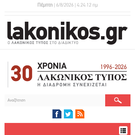
Πέμπτη
| 6/8/2026 | 4:24:12 πμ