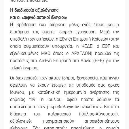
για τους επισκέπτες.
Η διαδικασία αξιολόγησης
και οι «αιφνιδιαστικοί έλεγχοι»
Η βράβευση έχει διάρκεια μόλις ενός έτους και η
διατήρησή της απαιτεί διαρκή εγρήγορση. Μετά την
υποβολή των αιτήσεων, η Εθνική Επιτροπή Κρίσεων (στην
οποία συμμετέχουν υπουργεία, η ΚΕΔΕ, ο ΕΟΤ και
εξειδικευμένες ΜΚΟ όπως ο ΑΡΧΕΛΩΝ) προωθεί τις
προτάσεις στη Διεθνή Επιτροπή στη Δανία (FEE) για την
τελική έγκριση.
Οι διαχειριστές των ακτών (δήμοι, ξενοδοχεία, κάμπινγκ)
οφείλουν να έχουν έτοιμες τις υποδομές στις αρχές
Ιουνίου, με καταληκτική ημερομηνία ανάρτησης της
σημαίας την 1η Ιουλίου, αφού πρώτα λάβουν τα
αποτελέσματα των μικροβιολογικών αναλύσεων. Κατά τη
διάρκεια του καλοκαιριού (Ιούλιος-Αύγουστος),
αξιολογητές πραγματοποιούν απροειδοποίητους
ελέγχους. Εάν εντοπιστούν παραλείψεις, η σημαία