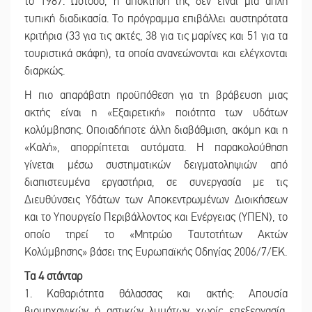
το 1987. Ωστόσο, η απόκτησή της δεν είναι μια απλή
τυπική διαδικασία. Το πρόγραμμα επιβάλλει αυστηρότατα
κριτήρια (33 για τις ακτές, 38 για τις μαρίνες και 51 για τα
τουριστικά σκάφη), τα οποία ανανεώνονται και ελέγχονται
διαρκώς.
Η πιο απαράβατη προϋπόθεση για τη βράβευση μιας
ακτής είναι η «Εξαιρετική» ποιότητα των υδάτων
κολύμβησης. Οποιαδήποτε άλλη διαβάθμιση, ακόμη και η
«Καλή», απορρίπτεται αυτόματα. Η παρακολούθηση
γίνεται μέσω συστηματικών δειγματοληψιών από
διαπιστευμένα εργαστήρια, σε συνεργασία με τις
Διευθύνσεις Υδάτων των Αποκεντρωμένων Διοικήσεων
και το Υπουργείο Περιβάλλοντος και Ενέργειας (ΥΠΕΝ), το
οποίο τηρεί το «Μητρώο Ταυτοτήτων Ακτών
Κολύμβησης» βάσει της Ευρωπαϊκής Οδηγίας 2006/7/ΕΚ.
Τα 4 στάνταρ
1. Καθαριότητα θάλασσας και ακτής: Απουσία
βιομηχανικών ή αστικών λυμάτων χωρίς επεξεργασία,