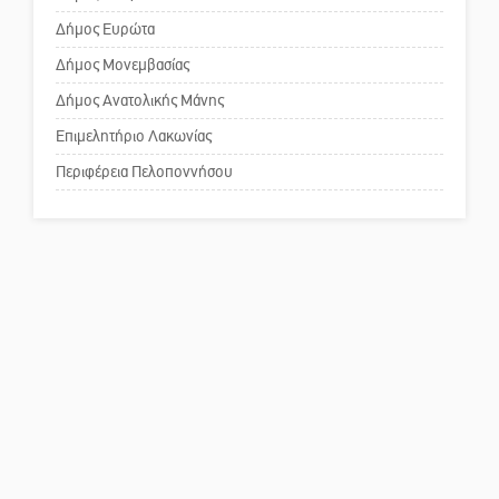
κοινωνικής αναισθησίας
Δήμος Ευρώτα
Δήμος Μονεμβασίας
Δήμος Ανατολικής Μάνης
Πού βρίσκεται το ιστορικό
κέντρο της Σπάρτης;
Επιμελητήριο Λακωνίας
Περιφέρεια Πελοποννήσου
Το δικό σας σχόλιο: Ρύποι