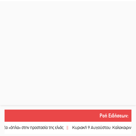
Ροή Ειδήσεων
:
στην προστασία της ελιάς
||
Κυριακή 9 Αυγούστου: Καλοκαιρινό Pool Party στ