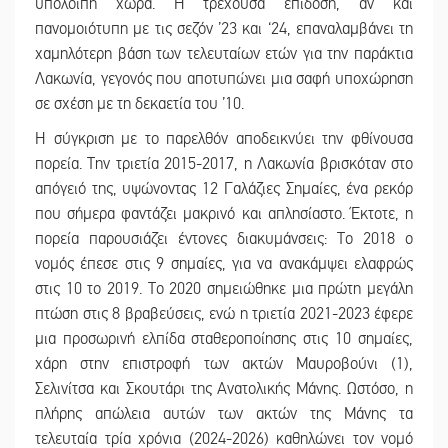
υπόλοιπη χώρα. Η τρέχουσα επίδοση, αν και
πανομοιότυπη με τις σεζόν ’23 και ‘24, επαναλαμβάνει τη
χαμηλότερη βάση των τελευταίων ετών για την παράκτια
Λακωνία, γεγονός που αποτυπώνει μια σαφή υποχώρηση
σε σχέση με τη δεκαετία του ’10.
Η σύγκριση με το παρελθόν αποδεικνύει την φθίνουσα
πορεία. Την τριετία 2015-2017, η Λακωνία βρισκόταν στο
απόγειό της, υψώνοντας 12 Γαλάζιες Σημαίες, ένα ρεκόρ
που σήμερα φαντάζει μακρινό και απλησίαστο. Έκτοτε, η
πορεία παρουσιάζει έντονες διακυμάνσεις: Το 2018 ο
νομός έπεσε στις 9 σημαίες, για να ανακάμψει ελαφρώς
στις 10 το 2019. Το 2020 σημειώθηκε μια πρώτη μεγάλη
πτώση στις 8 βραβεύσεις, ενώ η τριετία 2021-2023 έφερε
μια προσωρινή ελπίδα σταθεροποίησης στις 10 σημαίες,
χάρη στην επιστροφή των ακτών Μαυροβούνι (1),
Σελινίτσα και Σκουτάρι της Ανατολικής Μάνης. Ωστόσο, η
πλήρης απώλεια αυτών των ακτών της Μάνης τα
τελευταία τρία χρόνια (2024-2026) καθηλώνει τον νομό