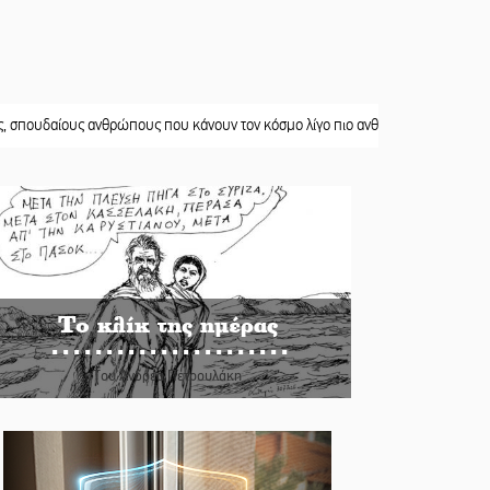
ους ανθρώπους που κάνουν τον κόσμο λίγο πιο ανθρώπινο»
||
Χωρίς «διακοπ
Το κλίκ της ημέρας
Του Ανδρέα Πετρουλάκη