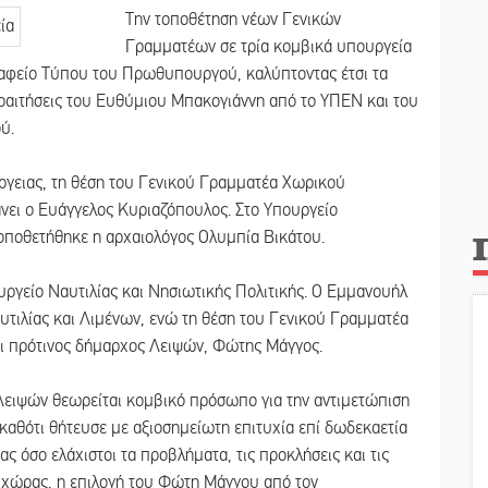
Την τοποθέτηση νέων Γενικών
Γραμματέων σε τρία κομβικά υπουργεία
ραφείο Τύπου του Πρωθυπουργού, καλύπτοντας έτσι τα
ραιτήσεις του Ευθύμιου Μπακογιάννη από το ΥΠΕΝ και του
ύ.
έργειας, τη θέση του Γενικού Γραμματέα Χωρικού
νει ο Ευάγγελος Κυριαζόπουλος. Στο Υπουργείο
τοποθετήθηκε η αρχαιολόγος Ολυμπία Βικάτου.
ργείο Ναυτιλίας και Νησιωτικής Πολιτικής. Ο Εμμανουήλ
τιλίας και Λιμένων, ενώ τη θέση του Γενικού Γραμματέα
ρι πρότινος δήμαρχος Λειψών, Φώτης Μάγγος.
ς Λειψών θεωρείται κομβικό πρόσωπο για την αντιμετώπιση
 καθότι θήτευσε με αξιοσημείωτη επιτυχία επί δωδεκαετία
ς όσο ελάχιστοι τα προβλήματα, τις προκλήσεις και τις
ς χώρας, η επιλογή του Φώτη Μάγγου από τον