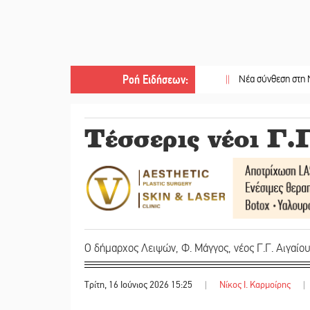
Ροή Ειδήσεων
:
||
Νέα σύνθεση στη Νομαρχιακ
Τέσσερις νέοι Γ.Γ
Ο δήμαρχος Λειψών, Φ. Μάγγος, νέος Γ.Γ. Αιγαίου
Τρίτη, 16 Ιούνιος 2026 15:25
|
Νίκος Ι. Καρμοίρης
|