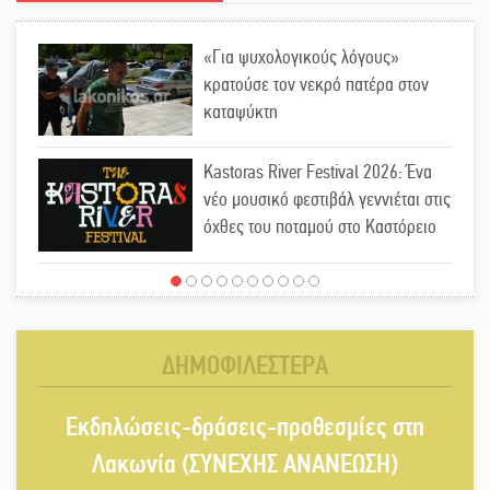
«Για ψυχολογικούς λόγους»
κρατούσε τον νεκρό πατέρα στον
καταψύκτη
Kastoras River Festival 2026: Ένα
νέο μουσικό φεστιβάλ γεννιέται στις
όχθες του ποταμού στο Καστόρειο
Τα ζάρια παίρνουν «φωτιά» στην
Άρνα: Στήνεται το 3ο Τουρνουά
Τάβλι
ΔΗΜΟΦΙΛΕΣΤΕΡΑ
Αυθεντικό γλέντι με «Γιορτή
Εκδηλώσεις-δράσεις-προθεσμίες στη
Βραστού» στη Σοχά
Λακωνία (ΣΥΝΕΧΗΣ ΑΝΑΝΕΩΣΗ)