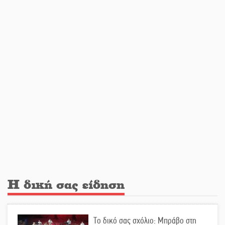
Από Λιβύη είχαν ξεκινήσει οι
μετανάστες που περισυνελέγησαν
στο Ταίναρο
Διακοπή ρεύματος στην Πελλάνα
Λακε-Δαιμονικά: Το κυπαρίσσι του
Μυστρά που φύτρωσε από μια
ξεχασμένη προφητεία
Κλήρωσε για τον Αστέρα Βλαχιώτη
στη Γ’ Εθνική
Η δική σας είδηση
Οδύνη στην Απιδιά για τον χαμό της
Το δικό σας σχόλιο: Μπράβο στη