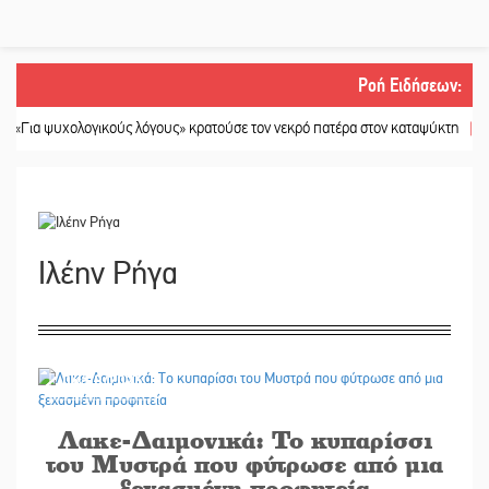
Ροή Ειδήσεων
:
υχολογικούς λόγους» κρατούσε τον νεκρό πατέρα στον καταψύκτη
||
Kastoras
Ιλέην Ρήγα
06/08/2026
Λακε-Δαιμονικά: Το κυπαρίσσι
του Μυστρά που φύτρωσε από μια
ξεχασμένη προφητεία