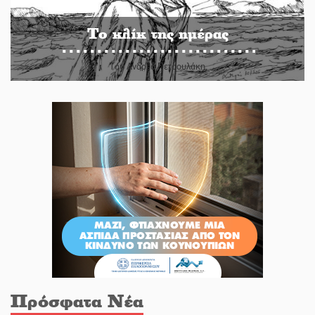
Το κλίκ της ημέρας
Του Ανδρέα Πετρουλάκη
Πρόσφατα Νέα