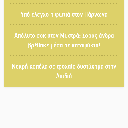
Το τελεφερίκ της Μονεμβασιάς στο
Υπό έλεγχο η φωτιά στον Πάρνωνα
τραπέζι του δημόσιου διαλόγου
Απόλυτο σοκ στον Μυστρά: Σορός άνδρα
Πολιτισμός και παράδοση δίνουν
βρέθηκε μέσα σε καταψύκτη!
ραντεβού στην Αγόριανη
Νεκρή κοπέλα σε τροχαίο δυστύχημα στην
Η Σοχά ετοιμάζεται για ένα
Απιδιά
δυναμικό καλοκαιρινό party
Διακοπή μαθημάτων στο Ματάλειο
Κολυμβητήριο την εβδομάδα του
Δεκαπενταύγουστου