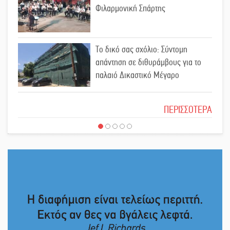
29χρονης Ελένης σε τροχαίο
Φιλαρμονική Σπάρτης
«Σφραγίδα» έργου και
Το δικό σας σχόλιο: Σύντομη
απολογισμού στο Παναρκαδικό από
απάντηση σε διθυράμβους για το
τον Κυρ. Διαμαντάκο
παλαιό Δικαστικό Μέγαρο
Μια «χρυσή» ελαιοκομική
Το δικό σας σχόλιο: Ιερή απόφαση
προοπτική για τη Λακωνία
ΠΕΡΙΣΣΟΤΕΡΑ
Εκδηλώσεις του ΚΚΕ Λακωνίας για
Το δικό σας σχόλιο: Πώς να
τα 80 χρόνια από την ίδρυση του
εμπιστευθείς;
Δημοκρατικού Στρατού
«Στέγνωσε» από νερό πάνω από
Ο εξωραϊσμός της Πλατείας Ν.
μήνα ο Πύρριχος
Κόσμου και ένας ελλοχεύων