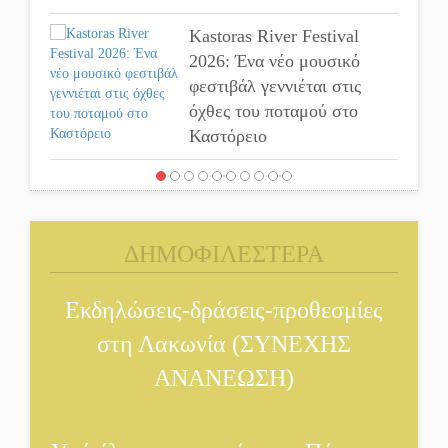
Kastoras River Festival
2026: Ένα νέο μουσικό
φεστιβάλ γεννιέται στις
όχθες του ποταμού στο
Καστόρειο
Τα ζάρια παίρνουν «φωτιά»
στην Άρνα: Στήνεται το 3ο
Τουρνουά Τάβλι
ΔΗΜΟΦΙΛΕΣΤΕΡΑ
Αυθεντικό γλέντι με
Εκδηλώσεις-δράσεις-προθεσμίες
«Γιορτή Βραστού» στη Σοχά
στη Λακωνία (ΣΥΝΕΧΗΣ
Το τελεφερίκ της
ΑΝΑΝΕΩΣΗ)
Μονεμβασιάς στο τραπέζι
του δημόσιου διαλόγου