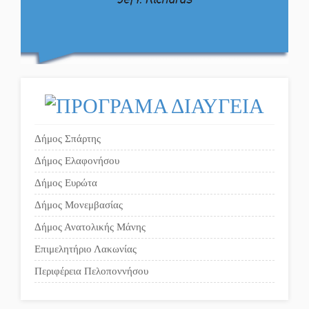
Το δικό σας σχόλιο: «Κύριε
ΔΥΠΑ: Επιπλέον 8.000
πρωθυπουργέ, ντροπή»
επιδοτούμενες θέσεις στο
πρόγραμμα απασχόλησης
ανέργων 55 ετών και άνω
Το δικό σας σχόλιο: Ανοιχτή
επιστολή στον δήμαρχο
Σπάρτης για τη λειτουργία
Μισθός: Το στοίχημα των
του ΚΑΠΗ
1.500 ευρώ
Δήμος Σπάρτης
Δήμος Ελαφονήσου
Το δικό σας σχόλιο:
Δήμος Ευρώτα
Παράδειγμα κοινωνικής
Δήμος Μονεμβασίας
αναισθησίας
Δήμος Ανατολικής Μάνης
Επιμελητήριο Λακωνίας
Πού βρίσκεται το ιστορικό
κέντρο της Σπάρτης;
Περιφέρεια Πελοποννήσου
Το δικό σας σχόλιο: Ρύποι