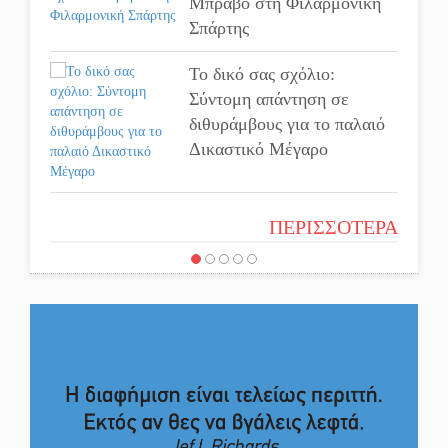
Μπράβο στη Φιλαρμονική
Διαμαντάκο
Σπάρτης
Μια «χρυσή» ελαιοκομική
Το δικό σας σχόλιο:
προοπτική για τη Λακωνία
Σύντομη απάντηση σε
διθυράμβους για το παλαιό
Δικαστικό Μέγαρο
Εκδηλώσεις του ΚΚΕ
Λακωνίας για τα 80 χρόνια
από την ίδρυση του
Το δικό σας σχόλιο: Ιερή
ΠΕΡΙΣΣΟΤΕΡΑ
Δημοκρατικού Στρατού
απόφαση
Το δικό σας σχόλιο: Πώς να
«Στέγνωσε» από νερό πάνω
εμπιστευθείς;
από μήνα ο Πύρριχος
Ο εξωραϊσμός της Πλατείας
Άγρυπνος φρουρός 2
Ν. Κόσμου και ένας
δεκαετιών το Πυροφυλάκιο
ελλοχεύων κίνδυνος
στις Αιγιές