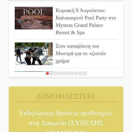
Κυριακή 9 Αυγούστου:
Καλοκαιρινό Pool Party στο
Mystras Grand Palace
Resort & Spa
Στον καταψύκτη του
Μυστρά για το «ζεστό»
χρήμα
Ο καρχαρίας από την εποχή
του Σαίξπηρ που αψηφά τον
χρόνο
ΔΗΜΟΦΙΛΕΣΤΕΡΑ
Στη φάκα της Ασφάλειας
Σπάρτης μέλος της σπείρας
Εκδηλώσεις-δράσεις-προθεσμίες
των «κουκουλοφόρων»
στη Λακωνία (ΣΥΝΕΧΗΣ