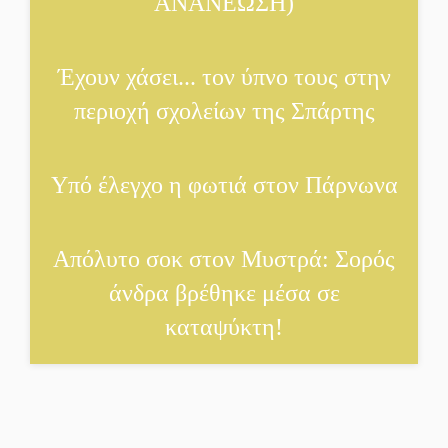
ΑΝΑΝΕΩΣΗ)
Δεν χαλαρώνει η επιφυλακή
για φωτιές στη Λακωνία
Έχουν χάσει... τον ύπνο τους στην
Κατεβαίνει ο γενικός
περιοχή σχολείων της Σπάρτης
ρεύματος σε Έλος και
αρδευτικά 4 περιοχών του
Δ. Ευρώτα
Υπό έλεγχο η φωτιά στον Πάρνωνα
Δημοσιεύτηκε η προκήρυξη
του διαγωνισμού για το
Απόλυτο σοκ στον Μυστρά: Σορός
παλαιό Πρωτοδικείο
άνδρα βρέθηκε μέσα σε
Σπάρτης
καταψύκτη!
Υπάλληλοι ΠΕ Λακωνίας:
«Στο κόκκινο το σύνολο
των Υπηρεσιών από την
υποστελέχωση»