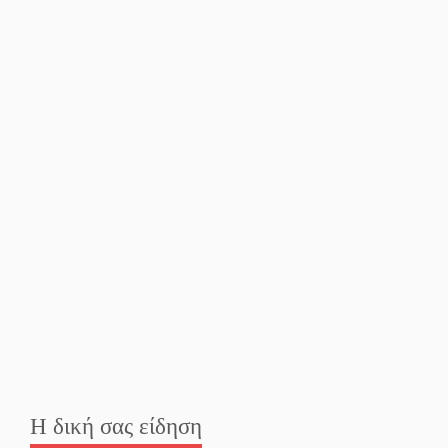
Φως σε μπαράζ διαρρήξεων
στον Δ. Ευρώτα
Υπερηφάνεια και
αποθέωση! Δύο μετάλλια
για τη Λακωνία στους
Παιδικούς Αγώνες
Εντοπισμός και διάσωση
μεταναστών ανοιχτά του
Ταίναρου
Και ο Π. Νίκας δείχνει τον
ΦοΔΣΑ για τα «σπιτάκια»
Η δική σας είδηση
Εντολή διαγωνισμού για το