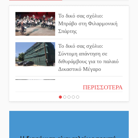
παλαιό Πρωτοδικείο
Σπάρτης
Το δικό σας σχόλιο:
Μπράβο στη Φιλαρμονική
Ασίστ στην εξωστρέφεια
Σπάρτης
και την άθληση, καλάθι
«νίκης» στα Ανώγεια
Το δικό σας σχόλιο:
Σύντομη απάντηση σε
Στον Μανουσόπουλο τα
διθυράμβους για το παλαιό
ηνία των Ακαδημιών του
Δικαστικό Μέγαρο
Λεωνίδα Γλυκόβρυσης
Το δικό σας σχόλιο: Ιερή
Προληπτικός έλεγχος
ΠΕΡΙΣΣΟΤΕΡΑ
απόφαση
μνήμης για ηλικιωμένους
στη Σκάλα
Το δικό σας σχόλιο: Πώς να
Στα «σπλάχνα» της ΑΑΔΕ
εμπιστευθείς;
οι αγροτικές ενισχύσεις