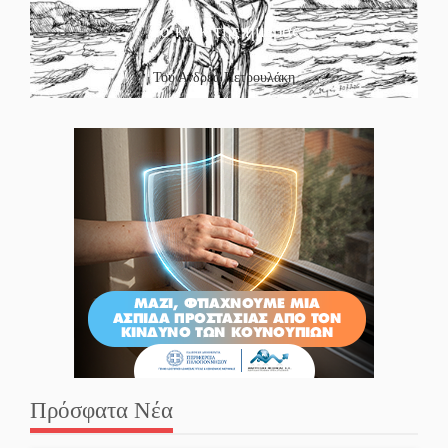
Το κλίκ της ημέρας
Του Ανδρέα Πετρουλάκη
Πρόσφατα Νέα