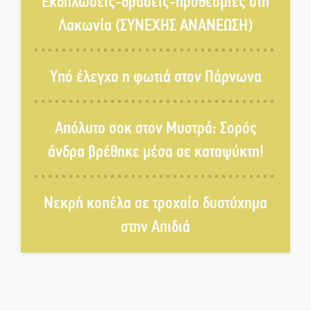
Εκδηλώσεις-δράσεις-προθεσμίες στη
του Δημοκρατικού Στρατού
Λακωνία (ΣΥΝΕΧΗΣ ΑΝΑΝΕΩΣΗ)
«Στέγνωσε» από νερό πάνω από
μήνα ο Πύρριχος
Υπό έλεγχο η φωτιά στον Πάρνωνα
Άγρυπνος φρουρός 2 δεκαετιών
Απόλυτο σοκ στον Μυστρά: Σορός
το Πυροφυλάκιο στις Αιγιές
άνδρα βρέθηκε μέσα σε καταψύκτη!
ΔΥΠΑ: Επιπλέον 8.000
Νεκρή κοπέλα σε τροχαίο δυστύχημα
επιδοτούμενες θέσεις στο
πρόγραμμα απασχόλησης
στην Απιδιά
ανέργων 55 ετών και άνω
Μισθός: Το στοίχημα των 1.500
ευρώ