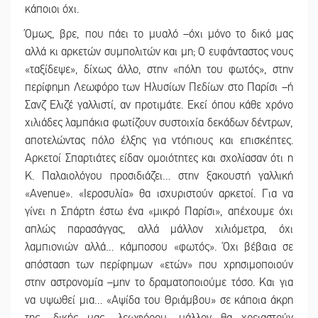
κάποιοι όχι.
Όμως, βρε, που πάει το μυαλό –όχι μόνο το δικό μας
αλλά κι αρκετών συμπολιτών και μη; Ο ευφάνταστος νους
«ταξίδεψε», δίχως άλλο, στην «πόλη του φωτός», στην
περίφημη Λεωφόρο των Ηλυσίων Πεδίων στο Παρίσι –ή
Σανζ Ελιζέ γαλλιστί, αν προτιμάτε. Εκεί όπου κάθε χρόνο
χιλιάδες λαμπάκια φωτίζουν συστοιχία δεκάδων δέντρων,
αποτελώντας πόλο έλξης για ντόπιους και επισκέπτες.
Αρκετοί Σπαρτιάτες είδαν ομοιότητες και σχολίασαν ότι η
Κ. Παλαιολόγου προσιδιάζει… στην ξακουστή γαλλική
«Avenue». «Ιεροσυλία» θα ισχυριστούν αρκετοί. Για να
γίνει η Σπάρτη έστω ένα «μικρό Παρίσι», απέχουμε όχι
απλώς παρασάγγας, αλλά μάλλον χιλιόμετρα, όχι
λαμπιονιών αλλά… κάμποσου «φωτός». Όχι βέβαια σε
απόσταση των περίφημων «ετών» που χρησιμοποιούν
στην αστρονομία –μην το δραματοποιούμε τόσο. Και για
να υψωθεί μια… «Αψίδα του Θριάμβου» σε κάποια άκρη
της -δικής μας- λεωφόρου, μάλλον θα χρειαστούν