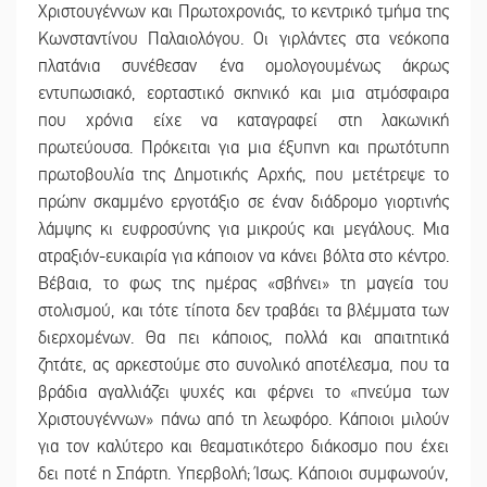
Χριστουγέννων και Πρωτοχρονιάς, το κεντρικό τμήμα της
Κωνσταντίνου Παλαιολόγου. Οι γιρλάντες στα νεόκοπα
πλατάνια συνέθεσαν ένα ομολογουμένως άκρως
εντυπωσιακό, εορταστικό σκηνικό και μια ατμόσφαιρα
που χρόνια είχε να καταγραφεί στη λακωνική
πρωτεύουσα. Πρόκειται για μια έξυπνη και πρωτότυπη
πρωτοβουλία της Δημοτικής Αρχής, που μετέτρεψε το
πρώην σκαμμένο εργοτάξιο σε έναν διάδρομο γιορτινής
λάμψης κι ευφροσύνης για μικρούς και μεγάλους. Μια
ατραξιόν-ευκαιρία για κάποιον να κάνει βόλτα στο κέντρο.
Βέβαια, το φως της ημέρας «σβήνει» τη μαγεία του
στολισμού, και τότε τίποτα δεν τραβάει τα βλέμματα των
διερχομένων. Θα πει κάποιος, πολλά και απαιτητικά
ζητάτε, ας αρκεστούμε στο συνολικό αποτέλεσμα, που τα
βράδια αγαλλιάζει ψυχές και φέρνει το «πνεύμα των
Χριστουγέννων» πάνω από τη λεωφόρο. Κάποιοι μιλούν
για τον καλύτερο και θεαματικότερο διάκοσμο που έχει
δει ποτέ η Σπάρτη. Υπερβολή; Ίσως. Κάποιοι συμφωνούν,