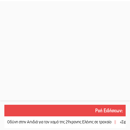
Ροή Ειδήσεων
:
νη στην Απιδιά για τον χαμό της 29χρονης Ελένης σε τροχαίο
||
«Σφραγίδα» έ