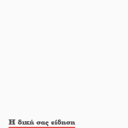
Δάκος: Νέα «όπλα» στην
προστασία της ελιάς
Κυριακή 9 Αυγούστου:
Καλοκαιρινό Pool Party στο
Mystras Grand Palace Resort &
Spa
Στον καταψύκτη του Μυστρά για
το «ζεστό» χρήμα
Ο καρχαρίας από την εποχή του
Σαίξπηρ που αψηφά τον χρόνο
Η δική σας είδηση