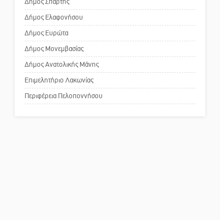
Δήμος Σπάρτης
για τη λειτουργία του ΚΑΠΗ
Δήμος Ελαφονήσου
Το δικό σας σχόλιο: Παράδειγμα
Δήμος Ευρώτα
κοινωνικής αναισθησίας
Δήμος Μονεμβασίας
Δήμος Ανατολικής Μάνης
Πού βρίσκεται το ιστορικό
Επιμελητήριο Λακωνίας
κέντρο της Σπάρτης;
Περιφέρεια Πελοποννήσου
Το δικό σας σχόλιο: Ρύποι