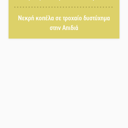
Η Σοχά ετοιμάζεται για ένα
δυναμικό καλοκαιρινό party
Νεκρή κοπέλα σε τροχαίο δυστύχημα
στην Απιδιά
Διακοπή μαθημάτων στο
Ματάλειο Κολυμβητήριο την
εβδομάδα του
Δεκαπενταύγουστου
Από Λιβύη είχαν ξεκινήσει οι
μετανάστες που
περισυνελέγησαν στο Ταίναρο
Διακοπή ρεύματος στην Πελλάνα
Λακε-Δαιμονικά: Το κυπαρίσσι
του Μυστρά που φύτρωσε από
μια ξεχασμένη προφητεία