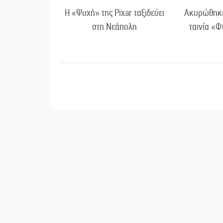
Η «Ψυχή» της Pixar ταξιδεύει
Ακυρώθηκε 
στη Νεάπολη
ταινία «Φ