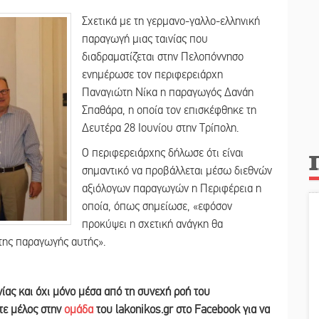
Σχετικά με τη γερμανο-γαλλο-ελληνική
παραγωγή μιας ταινίας που
διαδραματίζεται στην Πελοπόννησο
ενημέρωσε τον περιφερειάρχη
Παναγιώτη Νίκα η παραγωγός Δανάη
Σπαθάρα, η οποία τον επισκέφθηκε τη
Δευτέρα 28 Ιουνίου στην Τρίπολη.
Ο περιφερειάρχης δήλωσε ότι είναι
σημαντικό να προβάλλεται μέσω διεθνών
αξιόλογων παραγωγών η Περιφέρεια η
οποία, όπως σημείωσε, «εφόσον
προκύψει η σχετική ανάγκη θα
της παραγωγής αυτής».
νίας και
όχι μόνο μέσα από τη συνεχή ροή του
ετε
μέλος στην
ομάδα
του lakonikos.gr στο Facebook για να