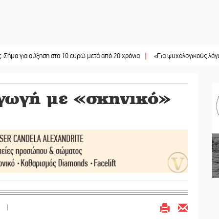
 αύξηση στα 10 ευρώ μετά από 20 χρόνια
||
«Για ψυχολογικούς λόγους» κρατού
γωγή με «σκηνικό»
|