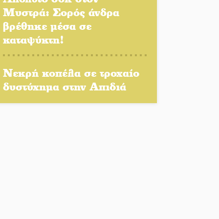
του δημόσιου διαλόγου
Μυστρά: Σορός άνδρα
Πολιτισμός και παράδοση
βρέθηκε μέσα σε
δίνουν ραντεβού στην
καταψύκτη!
Αγόριανη
Η Σοχά ετοιμάζεται για ένα
Νεκρή κοπέλα σε τροχαίο
δυναμικό καλοκαιρινό party
δυστύχημα στην Απιδιά
Διακοπή μαθημάτων στο
Ματάλειο Κολυμβητήριο την
εβδομάδα του
Δεκαπενταύγουστου
Από Λιβύη είχαν ξεκινήσει
οι μετανάστες που
περισυνελέγησαν στο
Ταίναρο