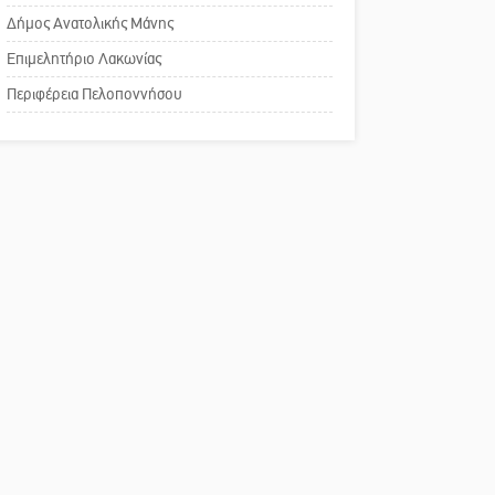
Δήμος Ανατολικής Μάνης
ΔΥΠΑ: Επιπλέον 8.000
Πού βρίσκεται το ιστορικό
επιδοτούμενες θέσεις στο
Επιμελητήριο Λακωνίας
κέντρο της Σπάρτης;
πρόγραμμα απασχόλησης
Περιφέρεια Πελοποννήσου
ανέργων 55 ετών και άνω
Το δικό σας σχόλιο: Ρύποι