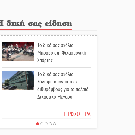
Διακοπή ρεύματος στην
Πελλάνα
Η δική σας είδηση
Λακε-Δαιμονικά: Το
κυπαρίσσι του Μυστρά που
Το δικό σας σχόλιο:
φύτρωσε από μια
Μπράβο στη Φιλαρμονική
ξεχασμένη προφητεία
Σπάρτης
Κλήρωσε για τον Αστέρα
Το δικό σας σχόλιο:
Βλαχιώτη στη Γ’ Εθνική
Σύντομη απάντηση σε
διθυράμβους για το παλαιό
Οδύνη στην Απιδιά για τον
Δικαστικό Μέγαρο
χαμό της 29χρονης Ελένης
σε τροχαίο
Το δικό σας σχόλιο: Ιερή
ΠΕΡΙΣΣΟΤΕΡΑ
απόφαση
«Σφραγίδα» έργου και
απολογισμού στο