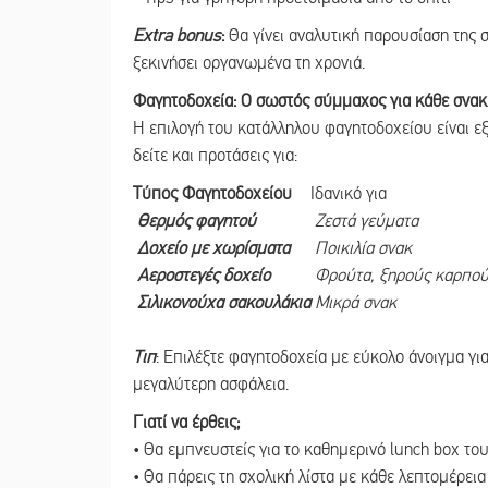
Extra bonus
:
Θα γίνει αναλυτική παρουσίαση της σχ
ξεκινήσει οργανωμένα τη χρονιά.
Φαγητοδοχεία: Ο σωστός σύμμαχος για κάθε σνακ
Η επιλογή του κατάλληλου φαγητοδοχείου είναι ε
δείτε και προτάσεις για:
Τύπος Φαγητοδοχείου
Ιδανικό για
Θερμός φαγητού
Ζεστά γεύματα
Δοχείο με χωρίσματα
Ποικιλία σνακ
Αεροστεγές δοχείο
Φρούτα, ξηρούς καρπο
Σιλικονούχα σακουλάκια
Μικρά σνακ
Τιπ
: Επιλέξτε φαγητοδοχεία με εύκολο άνοιγμα για
μεγαλύτερη ασφάλεια.
Γιατί να έρθεις;
• Θα εμπνευστείς για το καθημερινό lunch box το
• Θα πάρεις τη σχολική λίστα με κάθε λεπτομέρεια