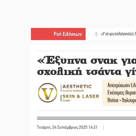
Ροή Ειδήσεων
:
||
«Για ψυχολογικούς λόγους» κρατ
«Έξυπνα σνακ γι
σχολική τσάντα γί
Τετάρτη, 24 Σεπτέμβριος 2025 16:21
|