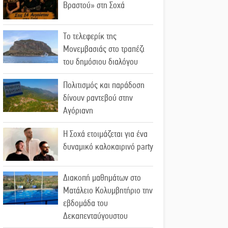
Βραστού» στη Σοχά
Το τελεφερίκ της
Μονεμβασιάς στο τραπέζι
του δημόσιου διαλόγου
Πολιτισμός και παράδοση
δίνουν ραντεβού στην
Αγόριανη
Η Σοχά ετοιμάζεται για ένα
δυναμικό καλοκαιρινό party
Διακοπή μαθημάτων στο
Ματάλειο Κολυμβητήριο την
εβδομάδα του
Δεκαπενταύγουστου