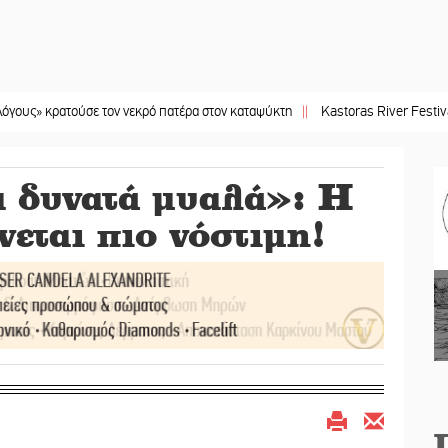
ούσε τον νεκρό πατέρα στον καταψύκτη
||
Kastoras River Festival 2026: Ένα 
α δυνατά μυαλά»: Η
νεται πιο νόστιμη!