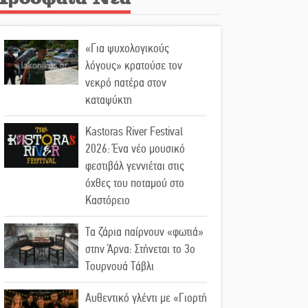
«Για ψυχολογικούς
λόγους» κρατούσε τον
νεκρό πατέρα στον
καταψύκτη
Kastoras River Festival
2026: Ένα νέο μουσικό
φεστιβάλ γεννιέται στις
όχθες του ποταμού στο
Καστόρειο
Τα ζάρια παίρνουν «φωτιά»
στην Άρνα: Στήνεται το 3ο
Τουρνουά Τάβλι
Αυθεντικό γλέντι με «Γιορτή