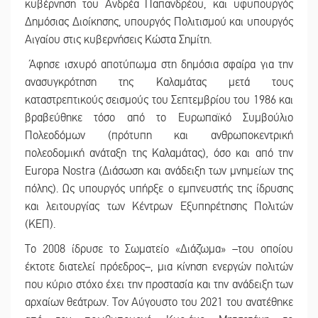
κυβέρνηση του Ανδρέα Παπανδρέου, και υφυπουργός
Δημόσιας Διοίκησης, υπουργός Πολιτισμού και υπουργός
Αιγαίου στις κυβερνήσεις Κώστα Σημίτη.
Άφησε ισχυρό αποτύπωμα στη δημόσια σφαίρα για την
ανασυγκρότηση της Καλαμάτας μετά τους
καταστρεπτικούς σεισμούς του Σεπτεμβρίου του 1986 και
βραβεύθηκε τόσο από το Ευρωπαϊκό Συμβούλιο
Πολεοδόμων (πρότυπη και ανθρωποκεντρική
πολεοδομική ανάταξη της Καλαμάτας), όσο και από την
Europa Nostra (Διάσωση και ανάδειξη των μνημείων της
πόλης). Ως υπουργός υπήρξε ο εμπνευστής της ίδρυσης
και λειτουργίας των Κέντρων Εξυπηρέτησης Πολιτών
(ΚΕΠ).
Το 2008 ίδρυσε το Σωματείο «Διάζωμα» –του οποίου
έκτοτε διατελεί πρόεδρος–, μια κίνηση ενεργών πολιτών
που κύριο στόχο έχει την προστασία και την ανάδειξη των
αρχαίων θεάτρων. Τον Αύγουστο του 2021 του ανατέθηκε