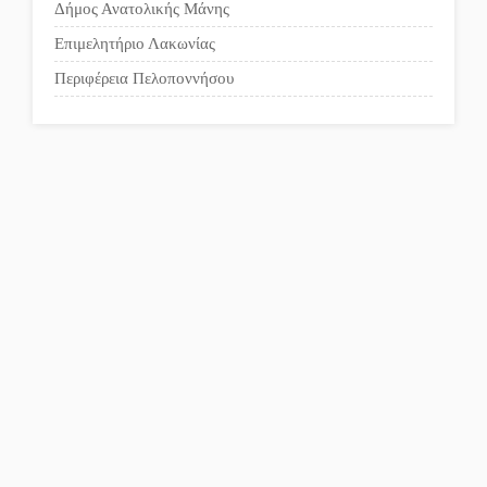
Δήμος Ανατολικής Μάνης
Πού βρίσκεται το ιστορικό
Επιμελητήριο Λακωνίας
κέντρο της Σπάρτης;
Περιφέρεια Πελοποννήσου
Το δικό σας σχόλιο: Ρύποι