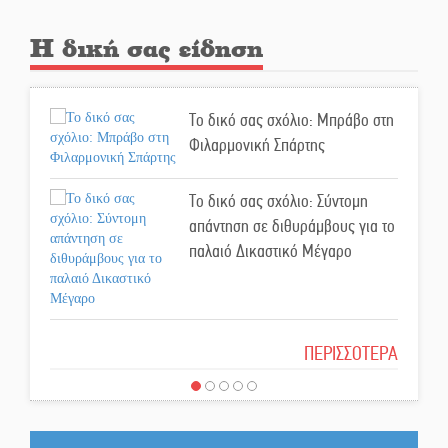
Στη φάκα της Ασφάλειας Σπάρτης
μέλος της σπείρας των
Η δική σας είδηση
«κουκουλοφόρων»
Δεν χαλαρώνει η επιφυλακή για
Το δικό σας σχόλιο: Μπράβο στη
φωτιές στη Λακωνία
Φιλαρμονική Σπάρτης
Το δικό σας σχόλιο: Σύντομη
Κατεβαίνει ο γενικός ρεύματος
απάντηση σε διθυράμβους για το
σε Έλος και αρδευτικά 4
παλαιό Δικαστικό Μέγαρο
περιοχών του Δ. Ευρώτα
Δημοσιεύτηκε η προκήρυξη του
διαγωνισμού για το παλαιό
Το δικό σας σχόλιο: Ιερή
ΠΕΡΙΣΣΟΤΕΡΑ
Πρωτοδικείο Σπάρτης
απόφαση
Υπάλληλοι ΠΕ Λακωνίας: «Στο
Το δικό σας σχόλιο: Πώς να
κόκκινο το σύνολο των
εμπιστευθείς;