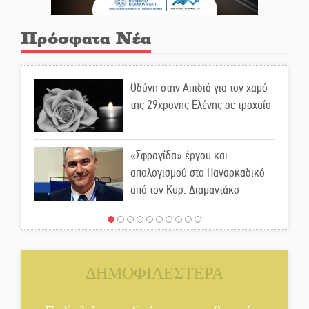
Πρόσφατα Νέα
Οδύνη στην Απιδιά για τον χαμό
της 29χρονης Ελένης σε τροχαίο
«Σφραγίδα» έργου και
απολογισμού στο Παναρκαδικό
από τον Κυρ. Διαμαντάκο
Μια «χρυσή» ελαιοκομική
προοπτική για τη Λακωνία
ΔΗΜΟΦΙΛΕΣΤΕΡΑ
Εκδηλώσεις του ΚΚΕ Λακωνίας
για τα 80 χρόνια από την ίδρυση