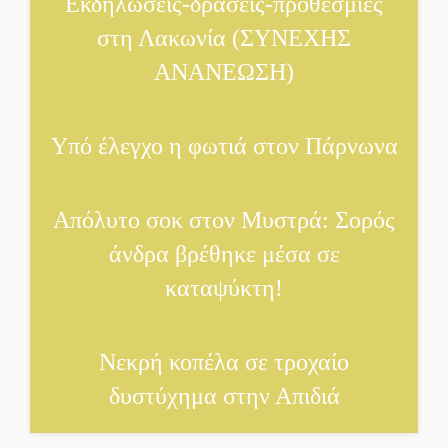
Εκδηλώσεις-δράσεις-προθεσμίες
του Δημοκρατικού Στρατού
στη Λακωνία (ΣΥΝΕΧΗΣ
ΑΝΑΝΕΩΣΗ)
«Στέγνωσε» από νερό πάνω από
μήνα ο Πύρριχος
Υπό έλεγχο η φωτιά στον Πάρνωνα
Άγρυπνος φρουρός 2 δεκαετιών
το Πυροφυλάκιο στις Αιγιές
Απόλυτο σοκ στον Μυστρά: Σορός
άνδρα βρέθηκε μέσα σε
ΔΥΠΑ: Επιπλέον 8.000
καταψύκτη!
επιδοτούμενες θέσεις στο
πρόγραμμα απασχόλησης
ανέργων 55 ετών και άνω
Νεκρή κοπέλα σε τροχαίο
Μισθός: Το στοίχημα των 1.500
δυστύχημα στην Απιδιά
ευρώ