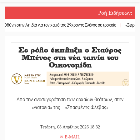
Ροή Ειδήσεων
:
στην Απιδιά για τον χαμό της 29χρονης Ελένης σε τροχαίο
||
«Σφραγίδα» έργο
Σε ρόλο έκπληξη ο Σταύρος
Μπένος στη νέα ταινία του
Οικονομίδη
Από την ανασυγκρότηση των αρχαίων θεάτρων, στην
«γιατρειά» της… «Σπασμένης Φλέβας»
Τετάρτη, 08 Απρίλιος 2026 18:32
E-MAIL