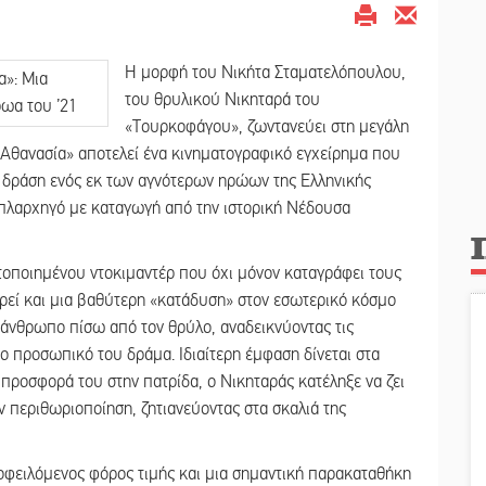
Η μορφή του Νικήτα Σταματελόπουλου,
του θρυλικού Νικηταρά του
«Τουρκοφάγου», ζωντανεύει στη μεγάλη
ν Αθανασία» αποτελεί ένα κινηματογραφικό εγχείρημα που
τη δράση ενός εκ των αγνότερων ηρώων της Ελληνικής
οπλαρχηγό με καταγωγή από την ιστορική Νέδουσα
ατοποιημένου ντοκιμαντέρ που όχι μόνον καταγράφει τους
ιρεί και μια βαθύτερη «κατάδυση» στον εσωτερικό κόσμο
 άνθρωπο πίσω από τον θρύλο, αναδεικνύοντας τις
το προσωπικό του δράμα. Ιδιαίτερη έμφαση δίνεται στα
 προσφορά του στην πατρίδα, ο Νικηταράς κατέληξε να ζει
 περιθωριοποίηση, ζητιανεύοντας στα σκαλιά της
οφειλόμενος φόρος τιμής και μια σημαντική παρακαταθήκη