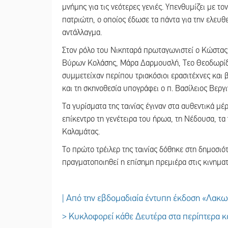
μνήμης για τις νεότερες γενιές. Υπενθυμίζει με το
πατριώτη, ο οποίος έδωσε τα πάντα για την ελευθε
αντάλλαγμα.
Στον ρόλο του Νικηταρά πρωταγωνιστεί ο Κώστας
Βύρων Κολάσης, Μάρα Δαρμουσλή, Τεο Θεοδωρίδης
συμμετείχαν περίπου τριακόσιοι ερασιτέχνες και 
και τη σκηνοθεσία υπογράφει ο π. Βασίλειος Βεργ
Τα γυρίσματα της ταινίας έγιναν στα αυθεντικά μέ
επίκεντρο τη γενέτειρα του ήρωα, τη Νέδουσα, τ
Καλαμάτας.
Το πρώτο τρέιλερ της ταινίας δόθηκε στη δημοσιό
πραγματοποιηθεί η επίσημη πρεμιέρα στις κινημα
| Από την εβδομαδιαία έντυπη έκδοση «Λακ
> Κυκλοφορεί κάθε Δευτέρα στα περίπτερα κα