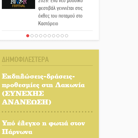
2026: Ένα νέο μουσικό
φεστιβάλ γεννιέται στις
όχθες του ποταμού στο
Καστόρειο
Τα ζάρια παίρνουν «φωτιά»
στην Άρνα: Στήνεται το 3ο
Τουρνουά Τάβλι
ΔΗΜΟΦΙΛΕΣΤΕΡΑ
Αυθεντικό γλέντι με «Γιορτή
Βραστού» στη Σοχά
Εκδηλώσεις-δράσεις-
προθεσμίες στη Λακωνία
(ΣΥΝΕΧΗΣ
Το τελεφερίκ της
Μονεμβασιάς στο τραπέζι
ΑΝΑΝΕΩΣΗ)
του δημόσιου διαλόγου
Υπό έλεγχο η φωτιά στον
Πολιτισμός και παράδοση
δίνουν ραντεβού στην
Πάρνωνα