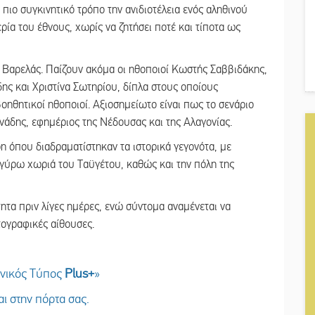
ν πιο συγκινητικό τρόπο την ανιδιοτέλεια ενός αληθινού
ρία του έθνους, χωρίς να ζητήσει ποτέ και τίποτα ως
 Βαρελάς. Παίζουν ακόμα οι ηθοποιοί Κωστής Σαββιδάκης,
 και Χριστίνα Σωτηρίου, δίπλα στους οποίους
βοηθητικοί ηθοποιοί. Αξιοσημείωτο είναι πως το σενάριο
ινάδης, εφημέριος της Νέδουσας και της Αλαγονίας.
ρη όπου διαδραματίστηκαν τα ιστορικά γεγονότα, με
α γύρω χωριά του Ταϋγέτου, καθώς και την πόλη της
τητα πριν λίγες ημέρες, ενώ σύντομα αναμένεται να
τογραφικές αίθουσες.
ωνικός Τύπος
Plus
+
»
ι στην πόρτα σας.