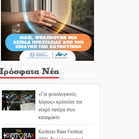
Πρόσφατα Νέα
«Για ψυχολογικούς
λόγους» κρατούσε τον
νεκρό πατέρα στον
καταψύκτη
Kastoras River Festival