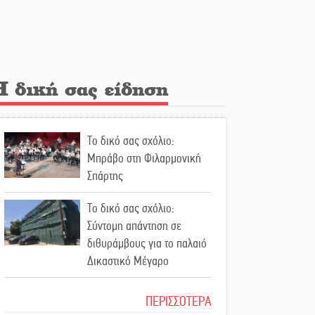
Λακε-Δαιμονικά: Το
κυπαρίσσι του Μυστρά που
φύτρωσε από μια
ξεχασμένη προφητεία
Η δική σας είδηση
Κλήρωσε για τον Αστέρα
Βλαχιώτη στη Γ’ Εθνική
Το δικό σας σχόλιο:
Οδύνη στην Απιδιά για τον
Μπράβο στη Φιλαρμονική
χαμό της 29χρονης Ελένης
Σπάρτης
σε τροχαίο
Το δικό σας σχόλιο:
«Σφραγίδα» έργου και
Σύντομη απάντηση σε
απολογισμού στο
διθυράμβους για το παλαιό
Παναρκαδικό από τον Κυρ.
Δικαστικό Μέγαρο
Διαμαντάκο
Το δικό σας σχόλιο: Ιερή
ΠΕΡΙΣΣΟΤΕΡΑ
Μια «χρυσή» ελαιοκομική
απόφαση