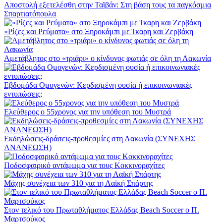
Αποστολή εξετελέσθη στην Ταϊβάν: Στη βάση τους τα παγκόσμια
Σπαρτιατόπουλα
«Ρίζες και Ρεύματα» στο Ξηροκάμπι με Ίκαρη και Ζερβάκη
Αμετάβλητος στο «τριάρι» ο κίνδυνος φωτιάς σε όλη τη Λακωνία
Εβδομάδα Ομογενών: Κερδισμένη ουσία ή επικοινωνιακές
εντυπώσεις;
Ελεύθερος ο 55χρονος για την υπόθεση του Μυστρά
Εκδηλώσεις-δράσεις-προθεσμίες στη Λακωνία (ΣΥΝΕΧΗΣ
ΑΝΑΝΕΩΣΗ)
Ποδοσφαιρικό αντάμωμα για τους Κοκκινοραχίτες
Μάχης συνέχεια των 310 για τη Λαϊκή Σπάρτης
Στον τελικό του Πρωταθλήματος Ελλάδας Beach Soccer ο Π.
Μαρτσούκος