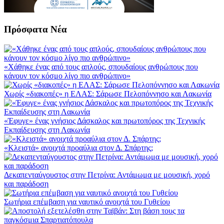
Πρόσφατα Νέα
«Χάθηκε ένας από τους απλούς, σπουδαίους ανθρώπους που
κάνουν τον κόσμο λίγο πιο ανθρώπινο»
Χωρίς «διακοπές» η ΕΛΑΣ: Σάρωσε Πελοπόννησο και Λακωνία
«Έφυγε» ένας γνήσιος Δάσκαλος και πρωτοπόρος της Τεχνικής
Εκπαίδευσης στη Λακωνία
«Κλειστά» ανοιχτά προαύλια στον Δ. Σπάρτης;
Δεκαπενταύγουστος στην Πετρίνα: Αντάμωμα με μουσική, χορό
και παράδοση
Σωτήρια επέμβαση για ναυτικό ανοιχτά του Γυθείου