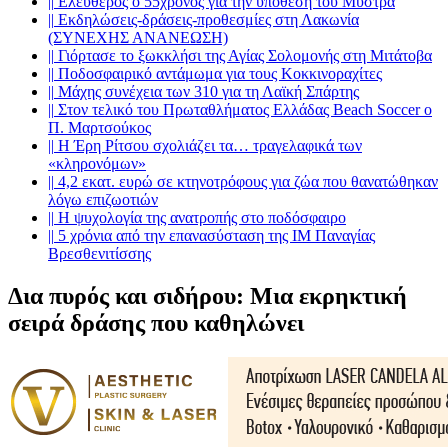
||
Ελεύθερος ο 55χρονος για την υπόθεση του Μυστρά
||
Εκδηλώσεις-δράσεις-προθεσμίες στη Λακωνία
(ΣΥΝΕΧΗΣ ΑΝΑΝΕΩΣΗ)
||
Γιόρτασε το ξωκκλήσι της Αγίας Σολομονής στη Μιτάτοβα
||
Ποδοσφαιρικό αντάμωμα για τους Κοκκινοραχίτες
||
Μάχης συνέχεια των 310 για τη Λαϊκή Σπάρτης
||
Στον τελικό του Πρωταθλήματος Ελλάδας Beach Soccer ο
Π. Μαρτσούκος
||
Η Έρη Ρίτσου σχολιάζει τα… τραγελαφικά των
«κληρονόμων»
||
4,2 εκατ. ευρώ σε κτηνοτρόφους για ζώα που θανατώθηκαν
λόγω επιζωοτιών
||
Η ψυχολογία της ανατροπής στο ποδόσφαιρο
||
5 χρόνια από την επανασύσταση της ΙΜ Παναγίας
Βρεσθενιτίσσης
Δια πυρός και σιδήρου: Μια εκρηκτική
σειρά δράσης που καθηλώνει