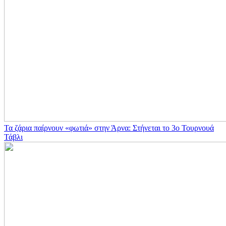
Τα ζάρια παίρνουν «φωτιά» στην Άρνα: Στήνεται το 3ο Τουρνουά
Τάβλι