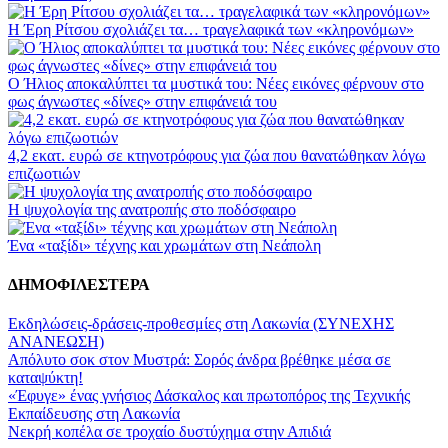
Η Έρη Ρίτσου σχολιάζει τα… τραγελαφικά των «κληρονόμων»
Ο Ήλιος αποκαλύπτει τα μυστικά του: Νέες εικόνες φέρνουν στο
φως άγνωστες «δίνες» στην επιφάνειά του
4,2 εκατ. ευρώ σε κτηνοτρόφους για ζώα που θανατώθηκαν λόγω
επιζωοτιών
Η ψυχολογία της ανατροπής στο ποδόσφαιρο
Ένα «ταξίδι» τέχνης και χρωμάτων στη Νεάπολη
ΔΗΜΟΦΙΛΕΣΤΕΡΑ
Εκδηλώσεις-δράσεις-προθεσμίες στη Λακωνία (ΣΥΝΕΧΗΣ
ΑΝΑΝΕΩΣΗ)
Απόλυτο σοκ στον Μυστρά: Σορός άνδρα βρέθηκε μέσα σε
καταψύκτη!
«Έφυγε» ένας γνήσιος Δάσκαλος και πρωτοπόρος της Τεχνικής
Εκπαίδευσης στη Λακωνία
Νεκρή κοπέλα σε τροχαίο δυστύχημα στην Απιδιά