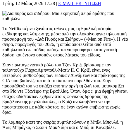
Τρίτη, 12 Μάιος 2026 17:28
|
E-MAIL
ΕΚΤΥΠΩΣΗ
Το Netflix φέρνει ξανά στις οθόνες μας τη θρυλική ιστορία
εκδίκησης και λύτρωσης, μέσα από την ολοκαίνουργια τηλεοπτική
προσαρμογή του «Διά Πυρός και Σιδήρου» («Man on Fire»). Η νέα
σειρά, παραγωγής του 2026, η οποία αποτελείται από επτά
καθηλωτικά επεισόδια, υπόσχεται να προσφέρει καταιγιστική
δράση και έντονο σασπένς στους λάτρεις του είδους.
Στον πρωταγωνιστικό ρόλο του Τζον Κρίζι βρίσκουμε τον
ταλαντούχο Γιάχια Αμπντούλ-Ματίν II. Ο Κρίζι είναι ένας
βετεράνος μισθοφόρος των Ειδικών Δυνάμεων και πράκτορας της
CIA που βασανίζεται από το σκοτεινό παρελθόν του. Στην
προσπάθειά του να φτιάξει από την αρχή τη ζωή του, μετακομίζει
στο Ρίο ντε Τζανέιρο της Βραζιλίας. Όταν, όμως, μια έφηβη γίνεται
στόχος αδίστακτων εχθρών στους φονικούς δρόμους της
βραζιλιάνικης μεγαλούπολης, ο Κρίζι αναλαμβάνει να την
προστατεύσει με κάθε κόστος, σε έναν αγώνα επιβίωσης χωρίς
όρια.
Το λαμπερό καστ της σειράς συμπληρώνουν η Μπίλι Μπουλέ, η
Άλις Μπράγκα, ο Σκουτ ΜακΝάιρι και ο Μπόμπι Καναβάλε.