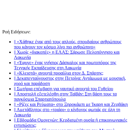
Ροή Ειδήσεων
:
||
«Χάθηκε ένας από τους απλούς, σπουδαίους ανθρώπους
που κάνουν τον κόσμο λίγο πιο ανθρώπινο»
||
Χωρίς «διακοπές» η ΕΛΑΣ: Σάρωσε Πελοπόννησο και
Λακωνία
||
«Έφυγε» ένας γνήσιος Δάσκαλος και πρωτοπόρος της
Τεχνικής Εκπαίδευσης στη Λακωνία
||
«Κλειστά» ανοιχτά προαύλια στον Δ. Σπάρτης;
||
Δεκαπενταύγουστος στην Πετρίνα: Αντάμωμα με μουσική,
χορό και παράδοση
||
Σωτήρια επέμβαση για ναυτικό ανοιχτά του Γυθείου
||
Αποστολή εξετελέσθη στην Ταϊβάν: Στη βάση τους τα
παγκόσμια Σπαρτιατόπουλα
||
«Ρίζες και Ρεύματα» στο Ξηροκάμπι με Ίκαρη και Ζερβάκη
||
Αμετάβλητος στο «τριάρι» ο κίνδυνος φωτιάς σε όλη τη
Λακωνία
||
Εβδομάδα Ομογενών: Κερδισμένη ουσία ή επικοινωνιακές
εντυπώσεις;