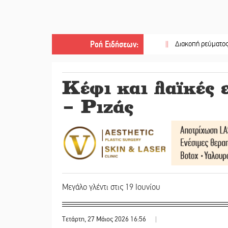
Ροή Ειδήσεων
:
||
Διακοπή ρεύματος στο Έλος
Κέφι και λαϊκές 
– Ριζάς
Μεγάλο γλέντι στις 19 Ιουνίου
Τετάρτη, 27 Μάιος 2026 16:56
|