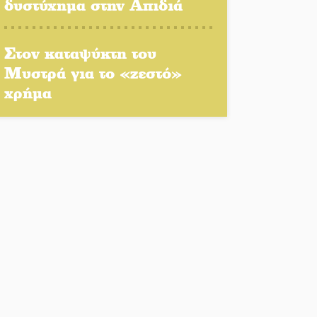
δυστύχημα στην Απιδιά
Τζάμπολ για τρίτη χρονιά
στο τουρνουά GNC 3on3 στη
Σκάλα
Στον καταψύκτη του
Μυστρά για το «ζεστό»
Νέο χρηματοδοτικό
χρήμα
εργαλείο για αναβάθμιση
του οδικού δικτύου της
Πελοποννήσου
Καθαρίζονται τα ρέματα στις
Κροκεές
Σπατάλη και παρανομία
«στραγγίζουν» τη Μάνη
Βουλή των Εφήβων 2026-
2027: Ξεκινούν οι αιτήσεις