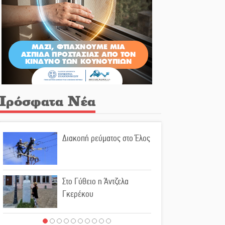
Πρόσφατα Νέα
Διακοπή ρεύματος στο Έλος
Στο Γύθειο η Άντζελα
Γκερέκου
Νταλίκα έπεσε σε γκρεμό