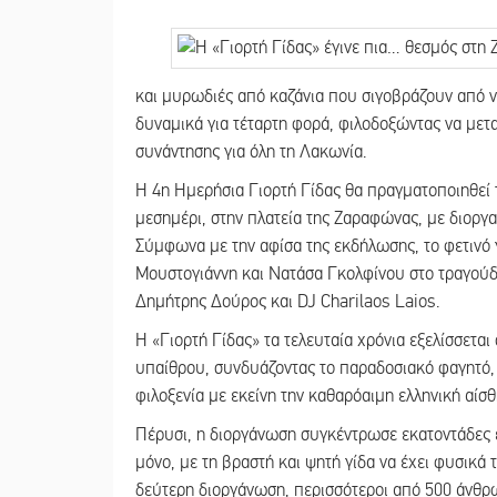
και μυρωδιές από καζάνια που σιγοβράζουν από ν
δυναμικά για τέταρτη φορά, φιλοδοξώντας να μετ
συνάντησης για όλη τη Λακωνία.
Η 4η Ημερήσια Γιορτή Γίδας θα πραγματοποιηθεί τ
μεσημέρι, στην πλατεία της Ζαραφώνας, με διοργ
Σύμφωνα με την αφίσα της εκδήλωσης, το φετινό
Μουστογιάννη και Νατάσα Γκολφίνου στο τραγού
Δημήτρης Δούρος και DJ Charilaos Laios.
Η «Γιορτή Γίδας» τα τελευταία χρόνια εξελίσσεται 
υπαίθρου, συνδυάζοντας το παραδοσιακό φαγητό, 
φιλοξενία με εκείνη την καθαρόαιμη ελληνική αίσθ
Πέρυσι, η διοργάνωση συγκέντρωσε εκατοντάδες ε
μόνο, με τη βραστή και ψητή γίδα να έχει φυσικά
δεύτερη διοργάνωση, περισσότεροι από 500 άνθρω