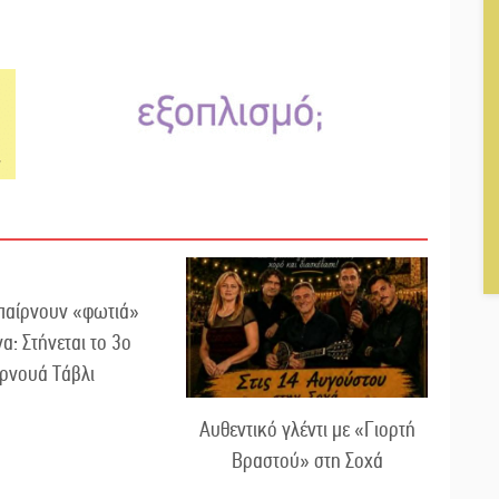
 παίρνουν «φωτιά»
α: Στήνεται το 3ο
ρνουά Τάβλι
Αυθεντικό γλέντι με «Γιορτή
Βραστού» στη Σοχά