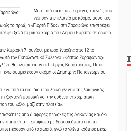
Μετά από τρεις συνεχόμενες χρονιές που
γέμισαν την πλατεία με κόσμο, μουσικές
ωρίς το πρωί, η «Γιορτή Γίδας» στη Ζαραφώνα επιστρέφει
ατρέψει ξανά το μικρό χωριό του Δήμου Ευρώτα σε σημείο
ην Κυριακή 7 Ιουνίου, με ώρα έναρξης στις 12 το
ανωτή τον Εκπολιτιστικό Σύλλογο «Κάστρο Ζαραφώνας».
 γλέντι θα πλαισιώσουν οι Γιώργος Καραχρήστος, Πωπ
δι, ενώ συμμετέχουν ακόμη οι Δημήτρης Παπαγεωργίου,
σ’ ένα από τα πιο ιδιαίτερα λαϊκά γλέντια της λακωνικής
τη ζωντανή μουσική και την αυθεντική χωριάτικη
ηση του «όλοι μαζί στην πλατεία».
πισκέπτες από διάφορες περιοχές της Λακωνίας και όχι
 την τιμητική της. Σύμφωνα με δημοσιεύματα από τη
ποι πέρασαν από το χωριό, ενώ το γλέντι κράτησε μέχρι