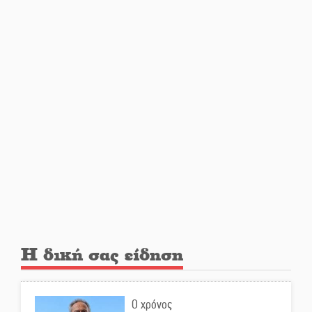
«Ρίζες και Ρεύματα» στο
Ξηροκάμπι με Ίκαρη και
Ζερβάκη
Αμετάβλητος στο «τριάρι» ο
κίνδυνος φωτιάς σε όλη τη
Λακωνία
Εβδομάδα Ομογενών:
Κερδισμένη ουσία ή
επικοινωνιακές εντυπώσεις;
Ελεύθερος ο 55χρονος για την
υπόθεση του Μυστρά
Η δική σας είδηση
Εκδηλώσεις-δράσεις-
προθεσμίες στη Λακωνία
Ο χρόνος