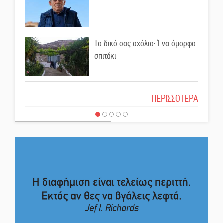
(ΣΥΝΕΧΗΣ ΑΝΑΝΕΩΣΗ)
Ποδοσφαιρικό αντάμωμα για
τους Κοκκινοραχίτες
Το δικό σας σχόλιο: Ένα όμορφο
σπιτάκι
Μάχης συνέχεια των 310 για τη
Λαϊκή Σπάρτης
Το δικό σας σχόλιο: Μπράβο στη
ΠΕΡΙΣΣΟΤΕΡΑ
Φιλαρμονική Σπάρτης
Στον τελικό του Πρωταθλήματος
Ελλάδας Beach Soccer ο Π.
Το δικό σας σχόλιο: Σύντομη
Μαρτσούκος
απάντηση σε διθυράμβους για το
παλαιό Δικαστικό Μέγαρο
Η Έρη Ρίτσου σχολιάζει τα…
τραγελαφικά των «κληρονόμων»
Το δικό σας σχόλιο: Ιερή
απόφαση
Ο Ήλιος αποκαλύπτει τα μυστικά