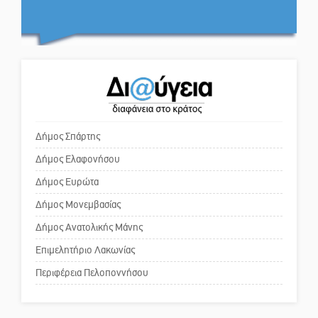
του: Νέες εικόνες φέρνουν στο
Το δικό σας σχόλιο: Πώς να
φως άγνωστες «δίνες» στην
εμπιστευθείς;
επιφάνειά του
4,2 εκατ. ευρώ σε κτηνοτρόφους
Ο εξωραϊσμός της Πλατείας Ν.
για ζώα που θανατώθηκαν λόγω
Κόσμου και ένας ελλοχεύων
επιζωοτιών
κίνδυνος
Δήμος Σπάρτης
Δήμος Ελαφονήσου
Το δικό σας σχόλιο: «Κύριε
πρωθυπουργέ, ντροπή»
Δήμος Ευρώτα
Δήμος Μονεμβασίας
Δήμος Ανατολικής Μάνης
Το δικό σας σχόλιο: Ανοιχτή
επιστολή στον δήμαρχο Σπάρτης
Επιμελητήριο Λακωνίας
για τη λειτουργία του ΚΑΠΗ
Περιφέρεια Πελοποννήσου
Το δικό σας σχόλιο: Παράδειγμα