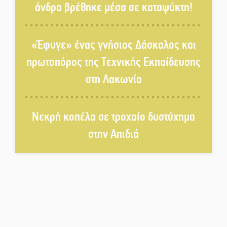
άνδρα βρέθηκε μέσα σε καταψύκτη!
Εκπαίδευσης στη Λακωνία
«Κλειστά» ανοιχτά προαύλια
«Έφυγε» ένας γνήσιος Δάσκαλος και
στον Δ. Σπάρτης;
πρωτοπόρος της Τεχνικής Εκπαίδευσης
στη Λακωνία
Δεκαπενταύγουστος στην
Πετρίνα: Αντάμωμα με μουσική,
χορό και παράδοση
Νεκρή κοπέλα σε τροχαίο δυστύχημα
Σωτήρια επέμβαση για ναυτικό
στην Απιδιά
ανοιχτά του Γυθείου
Αποστολή εξετελέσθη στην
Ταϊβάν: Στη βάση τους τα
παγκόσμια Σπαρτιατόπουλα