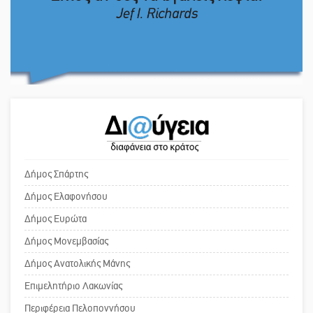
Κόσμου και ένας ελλοχεύων
κίνδυνος
Εκδηλώσεις του ΚΚΕ Λακωνίας για
Το δικό σας σχόλιο: «Κύριε
τα 80 χρόνια από την ίδρυση του
πρωθυπουργέ, ντροπή»
Δημοκρατικού Στρατού
«Στέγνωσε» από νερό πάνω από
Το δικό σας σχόλιο: Ανοιχτή
μήνα ο Πύρριχος
επιστολή στον δήμαρχο Σπάρτης για
τη λειτουργία του ΚΑΠΗ
Δήμος Σπάρτης
Δήμος Ελαφονήσου
Άγρυπνος φρουρός 2 δεκαετιών το
Το δικό σας σχόλιο: Παράδειγμα
Δήμος Ευρώτα
Πυροφυλάκιο στις Αιγιές
κοινωνικής αναισθησίας
Δήμος Μονεμβασίας
Δήμος Ανατολικής Μάνης
Επιμελητήριο Λακωνίας
Πού βρίσκεται το ιστορικό κέντρο
της Σπάρτης;
Περιφέρεια Πελοποννήσου