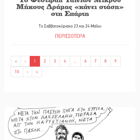
Μήκους Δράμας «κάνει στάση»
στη Σπάρτη
Το Σαββατοκύριακο 23 και 24 Μαΐου
ΠΕΡΙΣΣΟΤΕΡΑ
«
‹
1
2
3
4
...
6
7
8
9
10
›
»