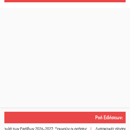
Ροή Ειδήσεων
:
ων Εφήβων 2026-2027: Ξεκινούν οι αιτήσεις
||
Διατακτικές σίτισης: Σήμα για