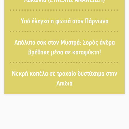
Τα ζάρια παίρνουν «φωτιά» στην
Υπό έλεγχο η φωτιά στον Πάρνωνα
Άρνα: Στήνεται το 3ο Τουρνουά
Τάβλι
Απόλυτο σοκ στον Μυστρά: Σορός άνδρα
Αυθεντικό γλέντι με «Γιορτή
βρέθηκε μέσα σε καταψύκτη!
Βραστού» στη Σοχά
Νεκρή κοπέλα σε τροχαίο δυστύχημα στην
Το τελεφερίκ της Μονεμβασιάς στο
Απιδιά
τραπέζι του δημόσιου διαλόγου
Πολιτισμός και παράδοση δίνουν
ραντεβού στην Αγόριανη