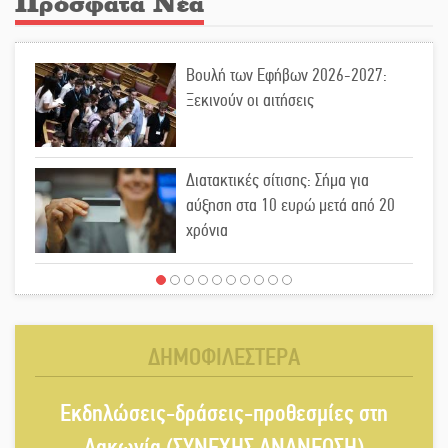
Πρόσφατα Νέα
Βουλή των Εφήβων 2026-2027:
Ξεκινούν οι αιτήσεις
Διατακτικές σίτισης: Σήμα για
αύξηση στα 10 ευρώ μετά από 20
χρόνια
«Για ψυχολογικούς λόγους»
κρατούσε τον νεκρό πατέρα στον
καταψύκτη
ΔΗΜΟΦΙΛΕΣΤΕΡΑ
Kastoras River Festival 2026: Ένα
Εκδηλώσεις-δράσεις-προθεσμίες στη
νέο μουσικό φεστιβάλ γεννιέται στις
όχθες του ποταμού στο Καστόρειο
Λακωνία (ΣΥΝΕΧΗΣ ΑΝΑΝΕΩΣΗ)