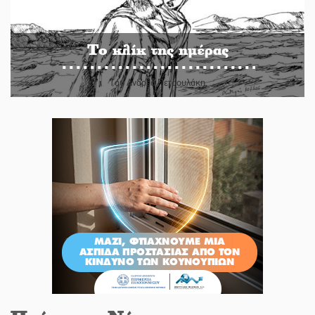
Το κλίκ της ημέρας
Του Ανδρέα Πετρουλάκη