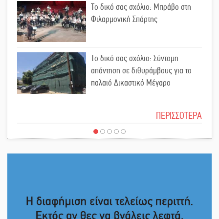
Το δικό σας σχόλιο: Μπράβο στη
Μυστρά που φύτρωσε από μια
Φιλαρμονική Σπάρτης
ξεχασμένη προφητεία
Κλήρωσε για τον Αστέρα Βλαχιώτη
Το δικό σας σχόλιο: Σύντομη
στη Γ’ Εθνική
απάντηση σε διθυράμβους για το
παλαιό Δικαστικό Μέγαρο
Οδύνη στην Απιδιά για τον χαμό της
Το δικό σας σχόλιο: Ιερή απόφαση
29χρονης Ελένης σε τροχαίο
ΠΕΡΙΣΣΟΤΕΡΑ
«Σφραγίδα» έργου και
Το δικό σας σχόλιο: Πώς να
απολογισμού στο Παναρκαδικό από
εμπιστευθείς;
τον Κυρ. Διαμαντάκο
Μια «χρυσή» ελαιοκομική
Ο εξωραϊσμός της Πλατείας Ν.
προοπτική για τη Λακωνία