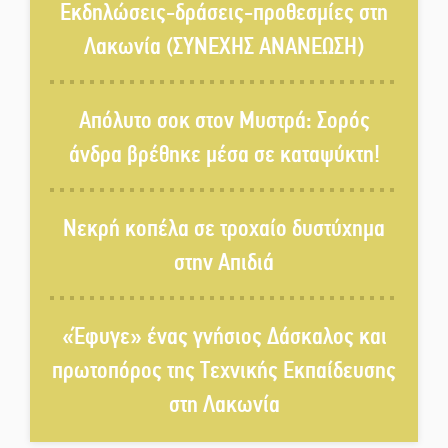
στον Δ. Σπάρτης;
Εκδηλώσεις-δράσεις-προθεσμίες στη
Λακωνία (ΣΥΝΕΧΗΣ ΑΝΑΝΕΩΣΗ)
Δεκαπενταύγουστος στην
Πετρίνα: Αντάμωμα με μουσική,
Απόλυτο σοκ στον Μυστρά: Σορός
χορό και παράδοση
άνδρα βρέθηκε μέσα σε καταψύκτη!
Σωτήρια επέμβαση για ναυτικό
ανοιχτά του Γυθείου
Νεκρή κοπέλα σε τροχαίο δυστύχημα
στην Απιδιά
Αποστολή εξετελέσθη στην
Ταϊβάν: Στη βάση τους τα
παγκόσμια Σπαρτιατόπουλα
«Έφυγε» ένας γνήσιος Δάσκαλος και
πρωτοπόρος της Τεχνικής Εκπαίδευσης
«Ρίζες και Ρεύματα» στο
στη Λακωνία
Ξηροκάμπι με Ίκαρη και
Ζερβάκη