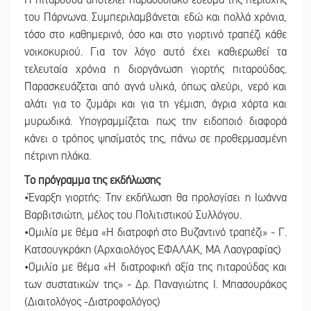
Η πιταρούδα αποτελεί παραδοσιακό έδεσμα της περιοχής
του Πάρνωνα. Συμπεριλαμβάνεται εδώ και πολλά χρόνια,
τόσο στο καθημερινό, όσο και στο γιορτινό τραπέζι κάθε
νοικοκυριού. Για τον λόγο αυτό έχει καθιερωθεί τα
τελευταία χρόνια η διοργάνωση γιορτής πιταρούδας.
Παρασκευάζεται από αγνά υλικά, όπως αλεύρι, νερό και
αλάτι για το ζυμάρι και για τη γέμιση, άγρια χόρτα και
μυρωδικά. Υπογραμμίζεται πως την ειδοποιό διαφορά
κάνει ο τρόπος ψησίματός της, πάνω σε προθερμασμένη
πέτρινη πλάκα.
Το πρόγραμμα της εκδήλωσης
•Έναρξη γιορτής: Την εκδήλωση θα προλογίσει η Ιωάννα
Βαρβιτσιώτη, μέλος του Πολιτιστικού Συλλόγου.
•Ομιλία με θέμα «Η διατροφή στο Βυζαντινό τραπέζι» - Γ.
Κατσουγκράκη (Αρχαιολόγος ΕΦΑΛΑΚ, ΜΑ Λαογραφίας)
•Ομιλία με θέμα «Η διατροφική αξία της πιταρούδας και
των συστατικών της» - Δρ. Παναγιώτης Ι. Μπασουράκος
(Διαιτολόγος -Διατροφολόγος)