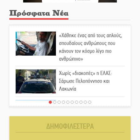
Πρόσφατα Νέα
«Χάθηκε ένας από τους απλούς,
σπουδαίους ανθρώπους που
κάνουν τον κόσμο λίγο πιο
ανθρώπινο»
Χωρίς «διακοπές» η ΕΛΑΣ:
Σάρωσε Πελοπόννησο και
Λακωνία
«Έφυγε» ένας γνήσιος Δάσκαλος
και πρωτοπόρος της Τεχνικής
Εκπαίδευσης στη Λακωνία
ΔΗΜΟΦΙΛΕΣΤΕΡΑ
«Κλειστά» ανοιχτά προαύλια