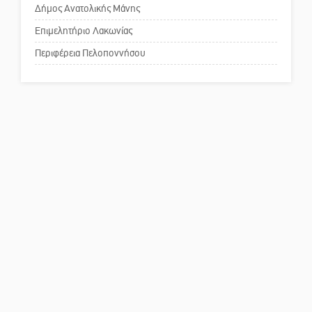
Δήμος Ανατολικής Μάνης
Το δικό σας σχόλιο: Παράδειγμα
κοινωνικής αναισθησίας
Επιμελητήριο Λακωνίας
Περιφέρεια Πελοποννήσου
Πού βρίσκεται το ιστορικό
κέντρο της Σπάρτης;