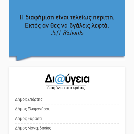
απόφαση
4,2 εκατ. ευρώ σε κτηνοτρόφους
για ζώα που θανατώθηκαν λόγω
Το δικό σας σχόλιο: Πώς να
επιζωοτιών
εμπιστευθείς;
Η ψυχολογία της ανατροπής στο
ποδόσφαιρο
Ο εξωραϊσμός της Πλατείας Ν.
Κόσμου και ένας ελλοχεύων
κίνδυνος
Ένα «ταξίδι» τέχνης και
χρωμάτων στη Νεάπολη
Το δικό σας σχόλιο: «Κύριε
πρωθυπουργέ, ντροπή»
Δήμος Σπάρτης
Δήμος Ελαφονήσου
Το δικό σας σχόλιο: Ανοιχτή
επιστολή στον δήμαρχο Σπάρτης
Δήμος Ευρώτα
για τη λειτουργία του ΚΑΠΗ
Δήμος Μονεμβασίας